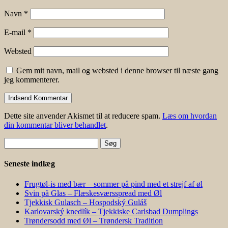
Navn
*
E-mail
*
Websted
Gem mit navn, mail og websted i denne browser til næste gang
jeg kommenterer.
Dette site anvender Akismet til at reducere spam.
Læs om hvordan
din kommentar bliver behandlet
.
Søg
efter:
Seneste indlæg
Frugtøl-is med bær – sommer på pind med et strejf af øl
Svin på Glas – Flæskesværsspread med Øl
Tjekkisk Gulasch – Hospodský Guláš
Karlovarský knedlík – Tjekkiske Carlsbad Dumplings
Trøndersodd med Øl – Trøndersk Tradition