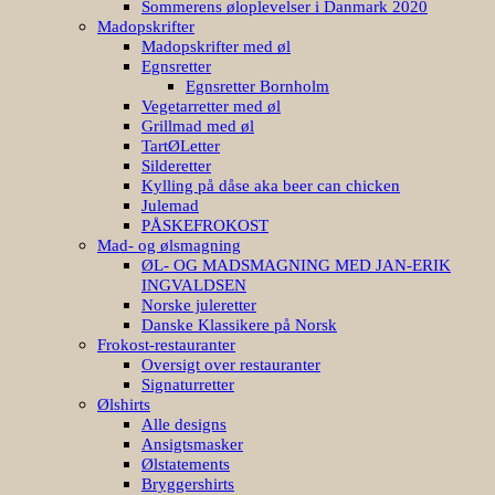
Sommerens øloplevelser i Danmark 2020
Madopskrifter
Madopskrifter med øl
Egnsretter
Egnsretter Bornholm
Vegetarretter med øl
Grillmad med øl
TartØLetter
Silderetter
Kylling på dåse aka beer can chicken
Julemad
PÅSKEFROKOST
Mad- og ølsmagning
ØL- OG MADSMAGNING MED JAN-ERIK
INGVALDSEN
Norske juleretter
Danske Klassikere på Norsk
Frokost-restauranter
Oversigt over restauranter
Signaturretter
Ølshirts
Alle designs
Ansigtsmasker
Ølstatements
Bryggershirts