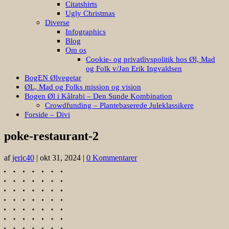
Citatshirts
Ugly Christmas
Diverse
Infographics
Blog
Om os
Cookie- og privatlivspolitik hos Øl, Mad
og Folk v/Jan Erik Ingvaldsen
BogEN Ølvegetar
ØL, Mad og Folks mission og vision
Bogen Øl i Kålrabi – Den Sunde Kombination
Crowdfunding – Plantebaserede Juleklassikere
Forside – Divi
poke-restaurant-2
af
jeric40
|
okt 31, 2024
|
0 Kommentarer