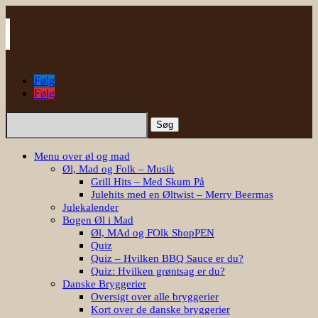
Følg
Følg
Søg
efter:
Menu over øl og mad
Øl, Mad og Folk – Musik
Grill Hits – Med Skum På
Julehits med en Øltwist – Merry Beermas
Julekalender
Bogen Øl i Mad
Øl, MAd og FOlk ShopPEN
Quiz
Quiz – Hvilken BBQ Sauce er du?
Quiz: Hvilken grøntsag er du?
Danske Bryggerier
Oversigt over alle bryggerier
Kort over de danske bryggerier