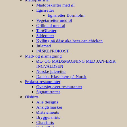
Madopskrifter med øl
Egnsretter
Egnsretter Bornholm
Vegetarretter med øl
Grillmad med øl
TartØLetter
Silderetter
Kylling på dåse aka beer can chicken
Julemad
PÅSKEFROKOST
Mad- og ølsmagning
ØL- OG MADSMAGNING MED JAN-ERIK
INGVALDSEN
Norske juleretter
Danske Klassikere på Norsk
Frokost-restauranter
Oversigt over restauranter
Signaturretter
Ølshirts
Alle designs
Ansigtsmasker
Ølstatements
Bryggershirts
Citatshirts