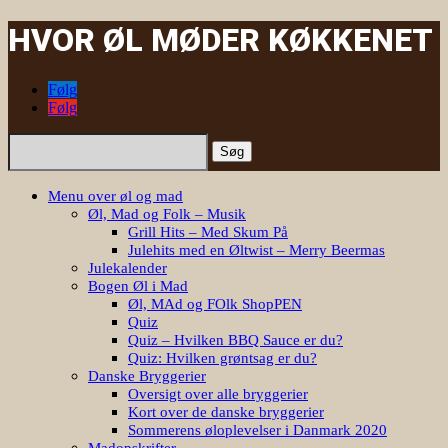
HVOR ØL MØDER KØKKENET
Følg
Følg
Søg
efter:
Menu over øl og mad
Øl, Mad og Folk – Musik
Grill Hits – Med Skum På
Julehits med en Øltwist – Merry Beermas
Julekalender
Bogen Øl i Mad
Øl, MAd og FOlk ShopPEN
Quiz
Quiz – Hvilken BBQ Sauce er du?
Quiz: Hvilken grøntsag er du?
Danske Bryggerier
Oversigt over alle bryggerier
Kort over de danske bryggerier
Sommerens øloplevelser i Danmark 2020
Madopskrifter