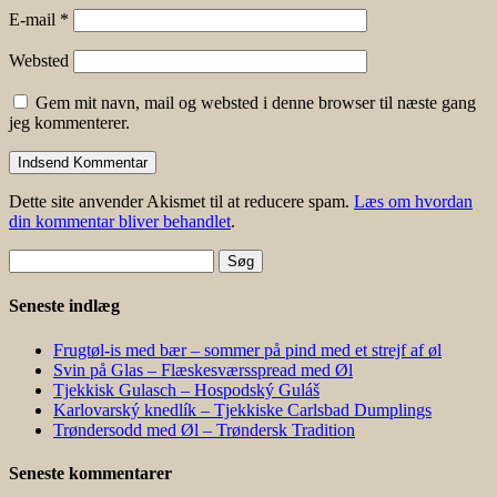
E-mail
*
Websted
Gem mit navn, mail og websted i denne browser til næste gang
jeg kommenterer.
Dette site anvender Akismet til at reducere spam.
Læs om hvordan
din kommentar bliver behandlet
.
Søg
efter:
Seneste indlæg
Frugtøl-is med bær – sommer på pind med et strejf af øl
Svin på Glas – Flæskesværsspread med Øl
Tjekkisk Gulasch – Hospodský Guláš
Karlovarský knedlík – Tjekkiske Carlsbad Dumplings
Trøndersodd med Øl – Trøndersk Tradition
Seneste kommentarer