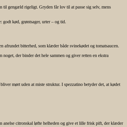
il gengæld rigeligt. Gryden får lov til at passe sig selv, mens
 godt kød, grøntsager, urter – og tid.
g en afrundet bitterhed, som klæder både svinekødet og tomatsaucen.
om noget, der binder det hele sammen og giver retten en ekstra
iver mørt uden at miste struktur. I spezzatino betyder det, at kødet
anelse citronskal løfte helheden og give et lille frisk pift, der klæder