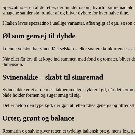
Spezzatino er en af de retter, der minder os om, hvorfor simremad aldr
smagene samler sig, runder af og bliver dybere for hver halve time.
I Italien laves spezzatino i utallige varianter, afhængigt af egn, sæso
Øl som genvej til dybde
I denne version har vinen fået selskab – eller snarere konkurrence – a
Når øllet får lov til at koge ind sammen med fond og tomater, bliver d
dimension.
Svinenakke – skabt til simremad
Svinenakke er et af de mest taknemmelige stykker kød, når det kommer 
både holder formen og suger smag til sig.
Det er netop den type kød, der gør, at retten føles generøs og tilfredss
Urter, grønt og balance
Rosmarin og salvie giver retten et tydeligt italiensk præg, mens løg, gu