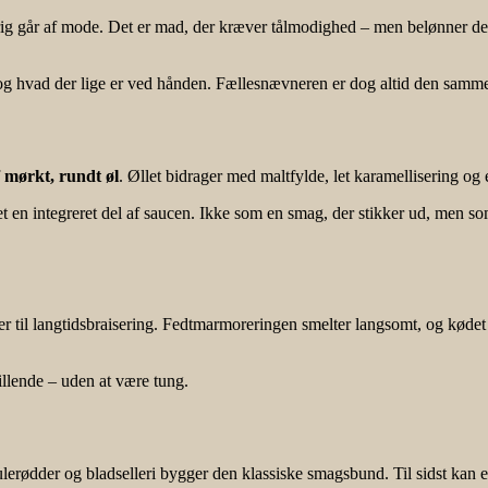
ig går af mode. Det er mad, der kræver tålmodighed – men belønner den t
n og hvad der lige er ved hånden. Fællesnævneren er dog altid den samme:
f
mørkt, rundt øl
. Øllet bidrager med maltfylde, let karamellisering o
et en integreret del af saucen. Ikke som en smag, der stikker ud, men s
til langtidsbraisering. Fedtmarmoreringen smelter langsomt, og kødet bl
tillende – uden at være tung.
lerødder og bladselleri bygger den klassiske smagsbund. Til sidst kan en 