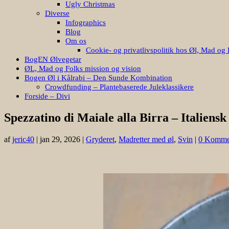
Ugly Christmas
Diverse
Infographics
Blog
Om os
Cookie- og privatlivspolitik hos Øl, Mad og 
BogEN Ølvegetar
ØL, Mad og Folks mission og vision
Bogen Øl i Kålrabi – Den Sunde Kombination
Crowdfunding – Plantebaserede Juleklassikere
Forside – Divi
Spezzatino di Maiale alla Birra – Italiensk
af
jeric40
|
jan 29, 2026
|
Gryderet
,
Madretter med øl
,
Svin
|
0 Komme