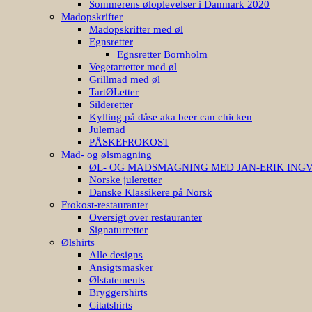
Sommerens øloplevelser i Danmark 2020
Madopskrifter
Madopskrifter med øl
Egnsretter
Egnsretter Bornholm
Vegetarretter med øl
Grillmad med øl
TartØLetter
Silderetter
Kylling på dåse aka beer can chicken
Julemad
PÅSKEFROKOST
Mad- og ølsmagning
ØL- OG MADSMAGNING MED JAN-ERIK ING
Norske juleretter
Danske Klassikere på Norsk
Frokost-restauranter
Oversigt over restauranter
Signaturretter
Ølshirts
Alle designs
Ansigtsmasker
Ølstatements
Bryggershirts
Citatshirts