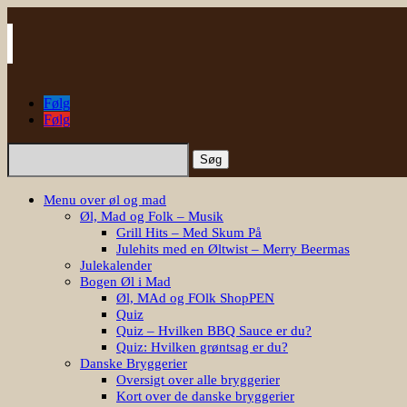
Følg
Følg
Søg
efter:
Menu over øl og mad
Øl, Mad og Folk – Musik
Grill Hits – Med Skum På
Julehits med en Øltwist – Merry Beermas
Julekalender
Bogen Øl i Mad
Øl, MAd og FOlk ShopPEN
Quiz
Quiz – Hvilken BBQ Sauce er du?
Quiz: Hvilken grøntsag er du?
Danske Bryggerier
Oversigt over alle bryggerier
Kort over de danske bryggerier