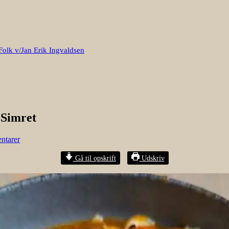
Folk v/Jan Erik Ingvaldsen
 Simret
ntarer
Gå til opskrift
Udskriv