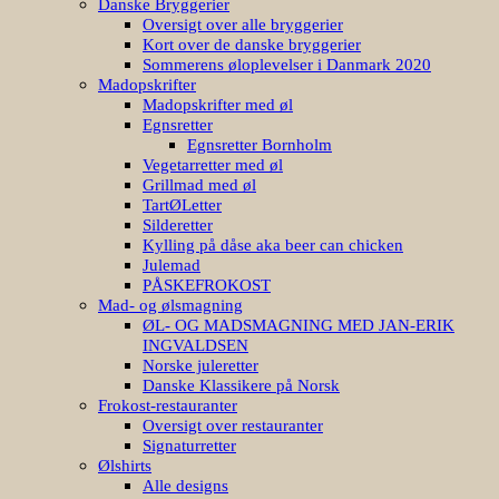
Kort over de danske bryggerier
Sommerens øloplevelser i Danmark 2020
Madopskrifter
Madopskrifter med øl
Egnsretter
Egnsretter Bornholm
Vegetarretter med øl
Grillmad med øl
TartØLetter
Silderetter
Kylling på dåse aka beer can chicken
Julemad
PÅSKEFROKOST
Mad- og ølsmagning
ØL- OG MADSMAGNING MED JAN-ERIK
INGVALDSEN
Norske juleretter
Danske Klassikere på Norsk
Frokost-restauranter
Oversigt over restauranter
Signaturretter
Ølshirts
Alle designs
Ansigtsmasker
Ølstatements