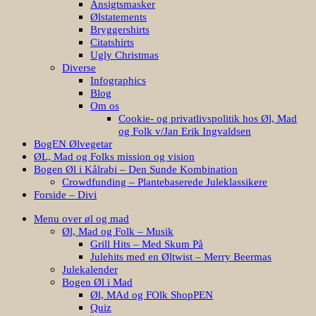
Bryggershirts
Citatshirts
Ugly Christmas
Diverse
Infographics
Blog
Om os
Cookie- og privatlivspolitik hos Øl, Mad
og Folk v/Jan Erik Ingvaldsen
BogEN Ølvegetar
ØL, Mad og Folks mission og vision
Bogen Øl i Kålrabi – Den Sunde Kombination
Crowdfunding – Plantebaserede Juleklassikere
Forside – Divi
Menu over øl og mad
Øl, Mad og Folk – Musik
Grill Hits – Med Skum På
Julehits med en Øltwist – Merry Beermas
Julekalender
Bogen Øl i Mad
Øl, MAd og FOlk ShopPEN
Quiz
Quiz – Hvilken BBQ Sauce er du?
Quiz: Hvilken grøntsag er du?