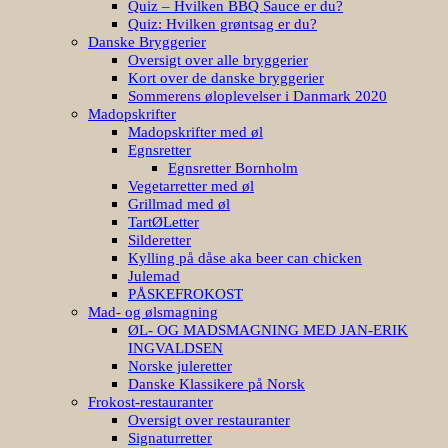
Danske Bryggerier
Oversigt over alle bryggerier
Kort over de danske bryggerier
Sommerens øloplevelser i Danmark 2020
Madopskrifter
Madopskrifter med øl
Egnsretter
Egnsretter Bornholm
Vegetarretter med øl
Grillmad med øl
TartØLetter
Silderetter
Kylling på dåse aka beer can chicken
Julemad
PÅSKEFROKOST
Mad- og ølsmagning
ØL- OG MADSMAGNING MED JAN-ERIK
INGVALDSEN
Norske juleretter
Danske Klassikere på Norsk
Frokost-restauranter
Oversigt over restauranter
Signaturretter
Ølshirts
Alle designs