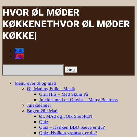
HVOR ØL MØDER
KØKKENET
HVOR ØL MØDER
|
Følg
Følg
Søg
efter:
Menu over øl og mad
Øl, Mad og Folk – Musik
Grill Hits – Med Skum På
Julehits med en Øltwist – Merry Beermas
Julekalender
Bogen Øl i Mad
Øl, MAd og FOlk ShopPEN
Quiz
Quiz – Hvilken BBQ Sauce er du?
Quiz: Hvilken grøntsag er du?
Danske Bryggerier
Oversigt over alle bryggerier