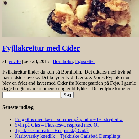
Fyjllakreitur med Cider
af
jeric40
|
sep 28, 2015
|
Bornholm
,
Egnsretter
Fyjllakreitur finder du kun på Bornholm. Det udtales med tryk på
næstsidste stavelse. Det betyder fyldt fjærkræ. Vores Fyjllakreitur
blev en fyldt and lavet med Cider fra Kernegaarden på Fejø. I gamle
dage brugte man kommenskringler til fyldet. Det er tørre kringler...
Søg
efter:
Seneste indlæg
Frugtøl-is med bær – sommer på pind med et strejf af øl
Svin på Glas – Flæskesværsspread med Øl
Tjekkisk Gulasch – Hospodský Guláš
Karlovarský knedlík – Tjekkiske Carlsbad Dumplings
Trøndersodd med Øl – Trøndersk Tradition