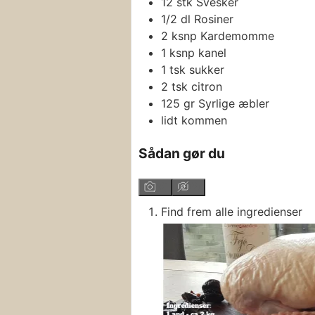
12
stk
Svesker
1/2
dl
Rosiner
2
ksnp
Kardemomme
1
ksnp
kanel
1
tsk
sukker
2
tsk
citron
125
gr
Syrlige æbler
lidt kommen
Sådan gør du
Find frem alle ingredienser