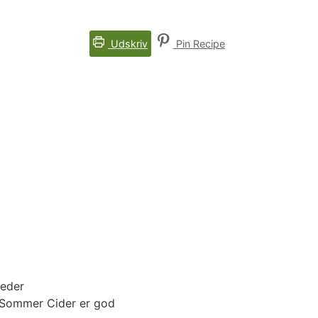
Udskriv
Pin Recipe
veder
Sommer Cider er god