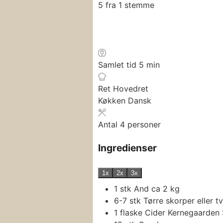
5
fra 1 stemme
minutter
Samlet tid
5
min
Ret
Hovedret
Køkken
Dansk
Antal
4
personer
Ingredienser
1x
2x
3x
1
stk
And
ca 2 kg
6-7
stk
Tørre skorper eller t
1
flaske
Cider
Kernegaarden 