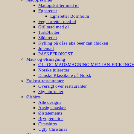
Madopskrifter med øl
Egnsretter
Egnsretter Bornholm
Vegetarretter med øl
Grillmad med øl
TartØLetter
Silderetter
Kylling på dåse aka beer can chicken
Julemad
PÅSKEFROKOST
Mad- og ølsmagning
ØL- OG MADSMAGNING MED JAN-ERIK ING
Norske juleretter
Danske Klassikere på Norsk
Frokost-restauranter
Oversigt over restauranter
Signaturretter
Ølshirts
Alle designs
Ansigtsmasker
Ølstatements
Bryggershirts
Citatshirts
Ugly Christmas