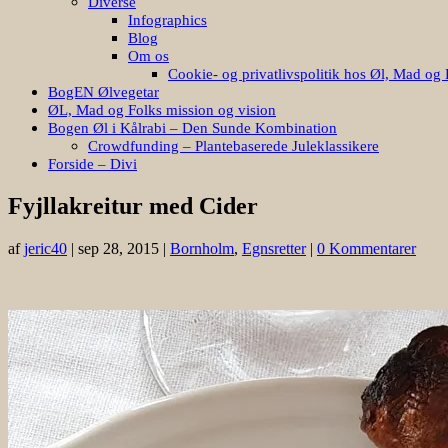
Diverse
Infographics
Blog
Om os
Cookie- og privatlivspolitik hos Øl, Mad og 
BogEN Ølvegetar
ØL, Mad og Folks mission og vision
Bogen Øl i Kålrabi – Den Sunde Kombination
Crowdfunding – Plantebaserede Juleklassikere
Forside – Divi
Fyjllakreitur med Cider
af
jeric40
|
sep 28, 2015
|
Bornholm
,
Egnsretter
|
0 Kommentarer