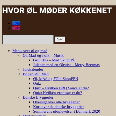
HVOR ØL MØDER KØKKENET
Følg
Følg
Søg
efter:
Menu over øl og mad
Øl, Mad og Folk – Musik
Grill Hits – Med Skum På
Julehits med en Øltwist – Merry Beermas
Julekalender
Bogen Øl i Mad
Øl, MAd og FOlk ShopPEN
Quiz
Quiz – Hvilken BBQ Sauce er du?
Quiz: Hvilken grøntsag er du?
Danske Bryggerier
Oversigt over alle bryggerier
Kort over de danske bryggerier
Sommerens øloplevelser i Danmark 2020
Madopskrifter