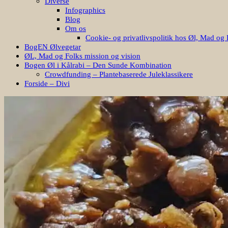
Diverse
Infographics
Blog
Om os
Cookie- og privatlivspolitik hos Øl, Mad og 
BogEN Ølvegetar
ØL, Mad og Folks mission og vision
Bogen Øl i Kålrabi – Den Sunde Kombination
Crowdfunding – Plantebaserede Juleklassikere
Forside – Divi