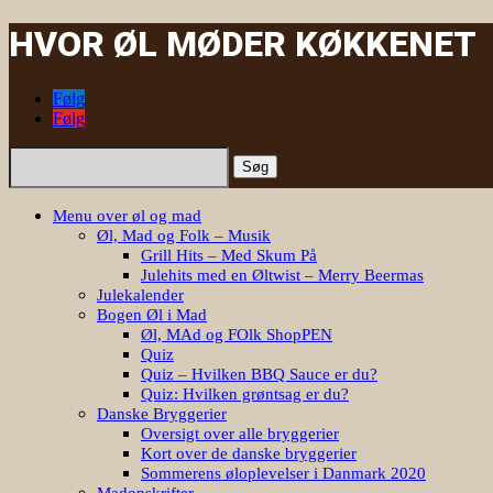
HVOR ØL MØDER KØKKENET
Følg
Følg
Søg
efter:
Menu over øl og mad
Øl, Mad og Folk – Musik
Grill Hits – Med Skum På
Julehits med en Øltwist – Merry Beermas
Julekalender
Bogen Øl i Mad
Øl, MAd og FOlk ShopPEN
Quiz
Quiz – Hvilken BBQ Sauce er du?
Quiz: Hvilken grøntsag er du?
Danske Bryggerier
Oversigt over alle bryggerier
Kort over de danske bryggerier
Sommerens øloplevelser i Danmark 2020
Madopskrifter