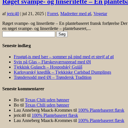
Røget svampe- og linserilette – En planteba
af
jeric40
|
jul 21, 2025
|
Forret
,
Madretter med øl
,
Vegetar
Røget svampe- og linserilette – En plantebaseret fransk forførelse Der 
en røget svampe- og linserilette – plantebaseret,...
Søg
efter:
Seneste indlæg
Frugtøl-is med bær – sommer på pind med et strejf af øl
Svin på Glas – Flæskesværsspread med Øl
Tjekkisk Gulasch – Hospodský Guláš
Karlovarský knedlík – Tjekkiske Carlsbad Dumplings
Trøndersodd med Øl – Trøndersk Tradition
Seneste kommentarer
Bo
til
Texas Chili uden bønner
Bo
til
Texas Chili uden bønner
Lau Anneberg Maack-Krommes
til
100% Plantebaseret flæsk
jeric40
til
100% Plantebaseret flæsk
Lau Anneberg Maack-Krommes
til
100% Plantebaseret flæsk