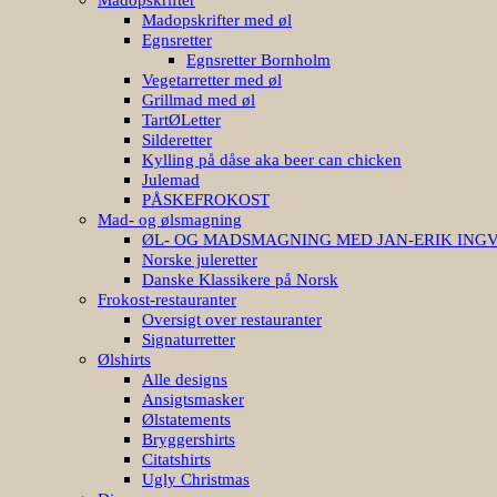
Madopskrifter med øl
Egnsretter
Egnsretter Bornholm
Vegetarretter med øl
Grillmad med øl
TartØLetter
Silderetter
Kylling på dåse aka beer can chicken
Julemad
PÅSKEFROKOST
Mad- og ølsmagning
ØL- OG MADSMAGNING MED JAN-ERIK ING
Norske juleretter
Danske Klassikere på Norsk
Frokost-restauranter
Oversigt over restauranter
Signaturretter
Ølshirts
Alle designs
Ansigtsmasker
Ølstatements
Bryggershirts
Citatshirts
Ugly Christmas