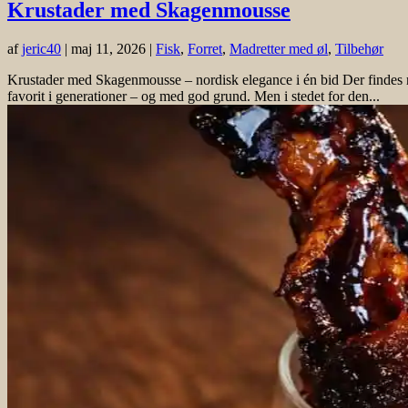
Krustader med Skagenmousse
af
jeric40
|
maj 11, 2026
|
Fisk
,
Forret
,
Madretter med øl
,
Tilbehør
Krustader med Skagenmousse – nordisk elegance i én bid Der findes re
favorit i generationer – og med god grund. Men i stedet for den...