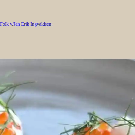
 Folk v/Jan Erik Ingvaldsen