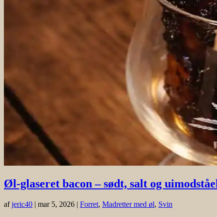
Øl-glaseret bacon – sødt, salt og uimodståe
af
jeric40
|
mar 5, 2026
|
Forret
,
Madretter med øl
,
Svin