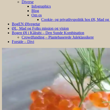
Diverse
Infographics
Blog
Om os
Cookie- og privatlivspolitik hos Øl, Mad og
BogEN Ølvegetar
ØL, Mad og Folks mission og vision
Bogen Øl i Kålrabi – Den Sunde Kombination
Crowdfunding – Plantebaserede Juleklassikere
Forside – Divi