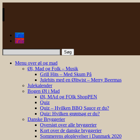
Følg
Følg
Søg
efter:
Menu over øl og mad
Øl, Mad og Folk – Musik
Grill Hits – Med Skum På
Julehits med en Øltwist – Merry Beermas
Julekalender
Bogen Øl i Mad
Øl, MAd og FOlk ShopPEN
Quiz
Quiz – Hvilken BBQ Sauce er du?
Quiz: Hvilken grøntsag er du?
Danske Bryggerier
Oversigt over alle bryggerier
Kort over de danske bryggerier
Sommerens øloplevelser i Danmark 2020