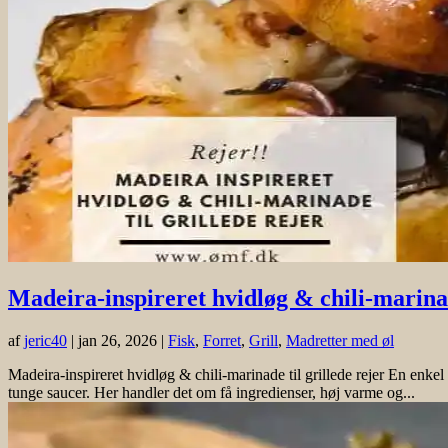
Madeira-inspireret hvidløg & chili-marinad
af
jeric40
|
jan 26, 2026
|
Fisk
,
Forret
,
Grill
,
Madretter med øl
Madeira-inspireret hvidløg & chili-marinade til grillede rejer En en
tunge saucer. Her handler det om få ingredienser, høj varme og...