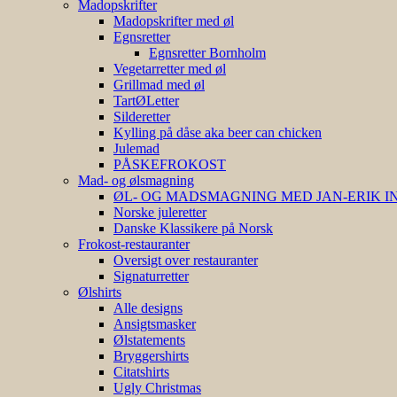
Madopskrifter
Madopskrifter med øl
Egnsretter
Egnsretter Bornholm
Vegetarretter med øl
Grillmad med øl
TartØLetter
Silderetter
Kylling på dåse aka beer can chicken
Julemad
PÅSKEFROKOST
Mad- og ølsmagning
ØL- OG MADSMAGNING MED JAN-ERIK 
Norske juleretter
Danske Klassikere på Norsk
Frokost-restauranter
Oversigt over restauranter
Signaturretter
Ølshirts
Alle designs
Ansigtsmasker
Ølstatements
Bryggershirts
Citatshirts
Ugly Christmas