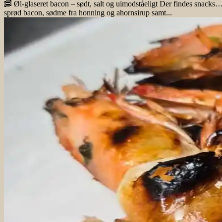
🥓 Øl-glaseret bacon – sødt, salt og uimodståeligt Der findes snacks… o
sprød bacon, sødme fra honning og ahornsirup samt...