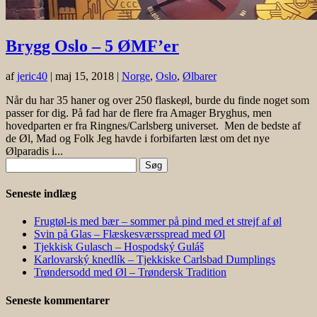
Brygg Oslo – 5 ØMF’er
af
jeric40
|
maj 15, 2018
|
Norge
,
Oslo
,
Ølbarer
Når du har 35 haner og over 250 flaskeøl, burde du finde noget som
passer for dig. På fad har de flere fra Amager Bryghus, men
hovedparten er fra Ringnes/Carlsberg universet. Men de bedste af
de Øl, Mad og Folk Jeg havde i forbifarten læst om det nye
Ølparadis i...
Søg
efter:
Seneste indlæg
Frugtøl-is med bær – sommer på pind med et strejf af øl
Svin på Glas – Flæskesværsspread med Øl
Tjekkisk Gulasch – Hospodský Guláš
Karlovarský knedlík – Tjekkiske Carlsbad Dumplings
Trøndersodd med Øl – Trøndersk Tradition
Seneste kommentarer