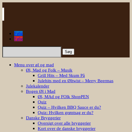
Følg
Følg
Søg
efter:
Menu over øl og mad
Øl, Mad og Folk – Musik
Grill Hits – Med Skum På
Julehits med en Øltwist – Merry Beermas
Julekalender
Bogen Øl i Mad
Øl, MAd og FOlk ShopPEN
Quiz
Quiz – Hvilken BBQ Sauce er du?
Quiz: Hvilken grøntsag er du?
Danske Bryggerier
Oversigt over alle bryggerier
Kort over de danske bryggerier