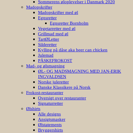
Sommerens øloplevelser i Danmark 2020
Madopskrifter
Madopskrifter med øl
Egnsretter
Egnsretter Bornholm
Vegetarretter med øl
Grillmad med øl
TartØLetter
Silderetter
Kylling på dåse aka beer can chicken
Julemad
PÅSKEFROKOST
Mad- og ølsmagning
ØL- OG MADSMAGNING MED JAN-ERIK
INGVALDSEN
Norske juleretter
Danske Klassikere på Norsk
Frokost-restauranter
Oversigt over restauranter
Signaturretter
Ølshirts
Alle designs
Ansigtsmasker
Ølstatements
Bryggershirts