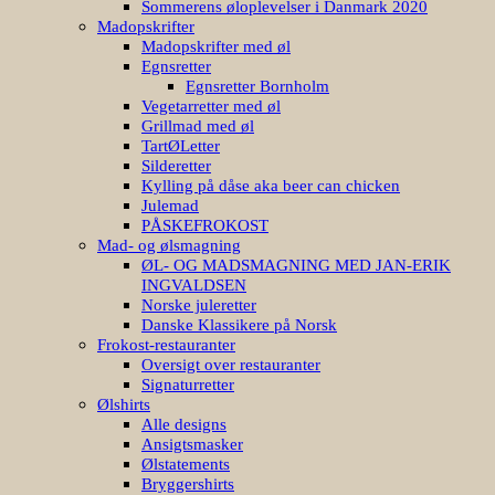
Sommerens øloplevelser i Danmark 2020
Madopskrifter
Madopskrifter med øl
Egnsretter
Egnsretter Bornholm
Vegetarretter med øl
Grillmad med øl
TartØLetter
Silderetter
Kylling på dåse aka beer can chicken
Julemad
PÅSKEFROKOST
Mad- og ølsmagning
ØL- OG MADSMAGNING MED JAN-ERIK
INGVALDSEN
Norske juleretter
Danske Klassikere på Norsk
Frokost-restauranter
Oversigt over restauranter
Signaturretter
Ølshirts
Alle designs
Ansigtsmasker
Ølstatements
Bryggershirts