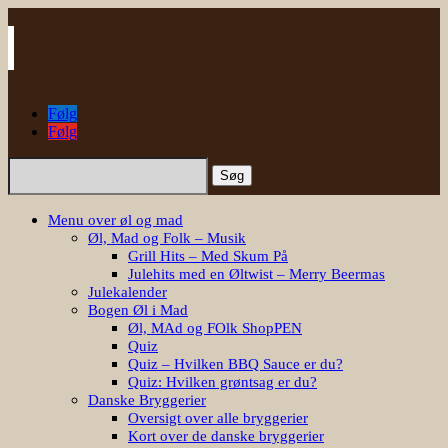
Følg
Følg
Søg
efter:
Menu over øl og mad
Øl, Mad og Folk – Musik
Grill Hits – Med Skum På
Julehits med en Øltwist – Merry Beermas
Julekalender
Bogen Øl i Mad
Øl, MAd og FOlk ShopPEN
Quiz
Quiz – Hvilken BBQ Sauce er du?
Quiz: Hvilken grøntsag er du?
Danske Bryggerier
Oversigt over alle bryggerier
Kort over de danske bryggerier