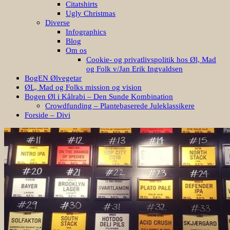
Citatshirts
Ugly Christmas
Diverse
Infographics
Blog
Om os
Cookie- og privatlivspolitik hos Øl, Mad
og Folk v/Jan Erik Ingvaldsen
BogEN Ølvegetar
ØL, Mad og Folks mission og vision
Bogen Øl i Kålrabi – Den Sunde Kombination
Crowdfunding – Plantebaserede Juleklassikere
Forside – Divi