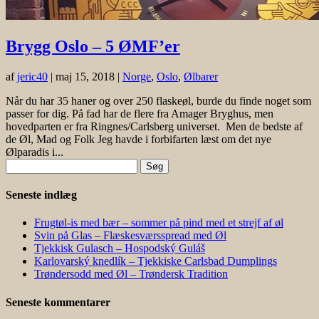
Brygg Oslo – 5 ØMF’er
af
jeric40
|
maj 15, 2018
|
Norge
,
Oslo
,
Ølbarer
Når du har 35 haner og over 250 flaskeøl, burde du finde noget som
passer for dig. På fad har de flere fra Amager Bryghus, men
hovedparten er fra Ringnes/Carlsberg universet. Men de bedste af
de Øl, Mad og Folk Jeg havde i forbifarten læst om det nye
Ølparadis i...
Søg
efter:
Seneste indlæg
Frugtøl-is med bær – sommer på pind med et strejf af øl
Svin på Glas – Flæskesværsspread med Øl
Tjekkisk Gulasch – Hospodský Guláš
Karlovarský knedlík – Tjekkiske Carlsbad Dumplings
Trøndersodd med Øl – Trøndersk Tradition
Seneste kommentarer