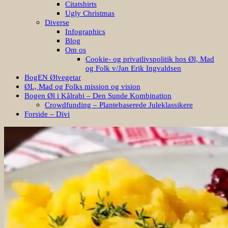
Citatshirts
Ugly Christmas
Diverse
Infographics
Blog
Om os
Cookie- og privatlivspolitik hos Øl, Mad
og Folk v/Jan Erik Ingvaldsen
BogEN Ølvegetar
ØL, Mad og Folks mission og vision
Bogen Øl i Kålrabi – Den Sunde Kombination
Crowdfunding – Plantebaserede Juleklassikere
Forside – Divi