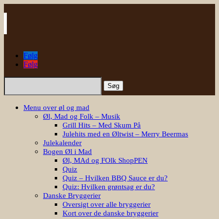
Følg
Følg
Søg
efter:
Menu over øl og mad
Øl, Mad og Folk – Musik
Grill Hits – Med Skum På
Julehits med en Øltwist – Merry Beermas
Julekalender
Bogen Øl i Mad
Øl, MAd og FOlk ShopPEN
Quiz
Quiz – Hvilken BBQ Sauce er du?
Quiz: Hvilken grøntsag er du?
Danske Bryggerier
Oversigt over alle bryggerier
Kort over de danske bryggerier