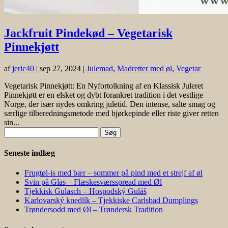
Jackfruit Pindekød – Vegetarisk
Pinnekjøtt
af
jeric40
|
sep 27, 2024
|
Julemad
,
Madretter med øl
,
Vegetar
Vegetarisk Pinnekjøtt: En Nyfortolkning af en Klassisk Juleret
Pinnekjøtt er en elsket og dybt forankret tradition i det vestlige
Norge, der især nydes omkring juletid. Den intense, salte smag og
særlige tilberedningsmetode med bjørkepinde eller riste giver retten
sin...
Søg
efter:
Seneste indlæg
Frugtøl-is med bær – sommer på pind med et strejf af øl
Svin på Glas – Flæskesværsspread med Øl
Tjekkisk Gulasch – Hospodský Guláš
Karlovarský knedlík – Tjekkiske Carlsbad Dumplings
Trøndersodd med Øl – Trøndersk Tradition