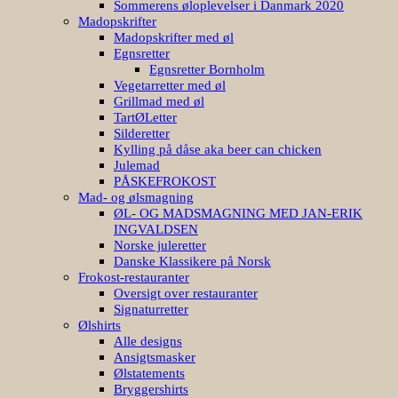
Sommerens øloplevelser i Danmark 2020
Madopskrifter
Madopskrifter med øl
Egnsretter
Egnsretter Bornholm
Vegetarretter med øl
Grillmad med øl
TartØLetter
Silderetter
Kylling på dåse aka beer can chicken
Julemad
PÅSKEFROKOST
Mad- og ølsmagning
ØL- OG MADSMAGNING MED JAN-ERIK
INGVALDSEN
Norske juleretter
Danske Klassikere på Norsk
Frokost-restauranter
Oversigt over restauranter
Signaturretter
Ølshirts
Alle designs
Ansigtsmasker
Ølstatements
Bryggershirts