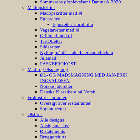
Sommerens øloplevelser i Danmark 2020
Madopskrifter
Madopskrifter med øl
Egnsretter
Egnsretter Bornholm
Vegetarretter med øl
Grillmad med øl
TartØLetter
Silderetter
Kylling på dåse aka beer can chicken
Julemad
PÅSKEFROKOST
Mad- og ølsmagning
ØL- OG MADSMAGNING MED JAN-ERIK
INGVALDSEN
Norske juleretter
Danske Klassikere på Norsk
Frokost-restauranter
Oversigt over restauranter
Signaturretter
Ølshirts
Alle designs
Ansigtsmasker
Ølstatements
Bryggershirts