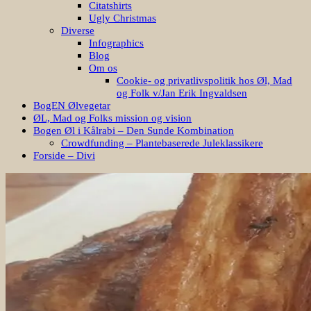
Citatshirts
Ugly Christmas
Diverse
Infographics
Blog
Om os
Cookie- og privatlivspolitik hos Øl, Mad
og Folk v/Jan Erik Ingvaldsen
BogEN Ølvegetar
ØL, Mad og Folks mission og vision
Bogen Øl i Kålrabi – Den Sunde Kombination
Crowdfunding – Plantebaserede Juleklassikere
Forside – Divi