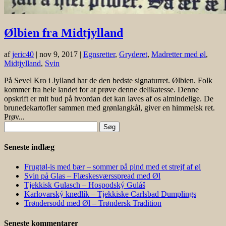
Ølbien fra Midtjylland
af
jeric40
|
nov 9, 2017
|
Egnsretter
,
Gryderet
,
Madretter med øl
,
Midtjylland
,
Svin
På Sevel Kro i Jylland har de den bedste signaturret. Ølbien. Folk
kommer fra hele landet for at prøve denne delikatesse. Denne
opskrift er mit bud på hvordan det kan laves af os almindelige. De
brunedekartofler sammen med grønlangkål, giver en himmelsk ret.
Prøv...
Søg
efter:
Seneste indlæg
Frugtøl-is med bær – sommer på pind med et strejf af øl
Svin på Glas – Flæskesværsspread med Øl
Tjekkisk Gulasch – Hospodský Guláš
Karlovarský knedlík – Tjekkiske Carlsbad Dumplings
Trøndersodd med Øl – Trøndersk Tradition
Seneste kommentarer