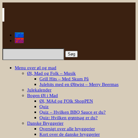
Følg
Følg
Søg
efter:
Menu over øl og mad
Øl, Mad og Folk – Musik
Grill Hits – Med Skum På
Julehits med en Øltwist – Merry Beermas
Julekalender
Bogen Øl i Mad
Øl, MAd og FOlk ShopPEN
Quiz
Quiz – Hvilken BBQ Sauce er du?
Quiz: Hvilken grøntsag er du?
Danske Bryggerier
Oversigt over alle bryggerier
Kort over de danske bryggerier