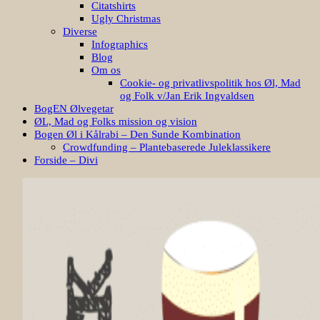
Citatshirts
Ugly Christmas
Diverse
Infographics
Blog
Om os
Cookie- og privatlivspolitik hos Øl, Mad
og Folk v/Jan Erik Ingvaldsen
BogEN Ølvegetar
ØL, Mad og Folks mission og vision
Bogen Øl i Kålrabi – Den Sunde Kombination
Crowdfunding – Plantebaserede Juleklassikere
Forside – Divi