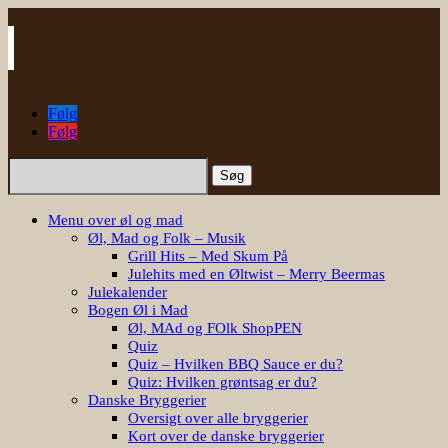
Følg
Følg
Søg
efter:
Menu over øl og mad
Øl, Mad og Folk – Musik
Grill Hits – Med Skum På
Julehits med en Øltwist – Merry Beermas
Julekalender
Bogen Øl i Mad
Øl, MAd og FOlk ShopPEN
Quiz
Quiz – Hvilken BBQ Sauce er du?
Quiz: Hvilken grøntsag er du?
Danske Bryggerier
Oversigt over alle bryggerier
Kort over de danske bryggerier