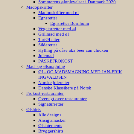
Sommerens øloplevelser i Danmark 2020
Madopskrifter
Madopskrifter med øl
Egnsretter
Egnsretter Bornholm
Vegetarretter med øl
Grillmad med øl
TartØLetter
Silderetter
Kylling på dåse aka beer can chicken
Julemad
PÅSKEFROKOST
Mad- og ølsmagning
ØL- OG MADSMAGNING MED JAN-ERIK
INGVALDSEN
Norske juleretter
Danske Klassikere på Norsk
Frokost-restauranter
Oversigt over restauranter
Signaturretter
Ølshirts
Alle designs
Ansigtsmasker
Ølstatements
Bryggershirts