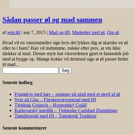
Sådan passer øl og mad sammen
af
jeric40
|
sep 7, 2015
|
Mad og Øl
,
Madretter med øl
,
Om øl
Hvad vil en vinsommelier sige hvis det lykkes dig at skænke en øl
eller to i ham? Han vil indrømme, måske efter pres, at vin ikke
dækker al mad. Denne myte har vinverdenen gjort et fantastisk job
med at bygge op. Mange kokke vil derimod sige at øl passer bedre
til mad...
Søg
efter:
Seneste indlæg
Frugtøl-is med bær – sommer på pind med et strejf af øl
Svin på Glas – Flæskesværsspread med Øl
Tjekkisk Gulasch – Hospodský Guláš
Karlovarský knedlík – Tjekkiske Carlsbad Dumplings
Trøndersodd med Øl – Trøndersk Tradition
Seneste kommentarer