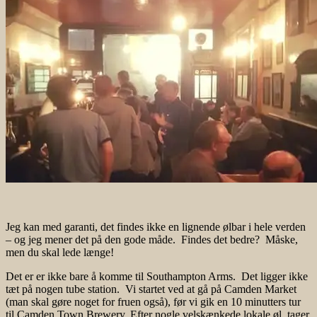
Jeg kan med garanti, det findes ikke en lignende ølbar i hele verden
– og jeg mener det på den gode måde. Findes det bedre? Måske,
men du skal lede længe!
Det er er ikke bare å komme til Southampton Arms. Det ligger ikke
tæt på nogen tube station. Vi startet ved at gå på Camden Market
(man skal gøre noget for fruen også), før vi gik en 10 minutters tur
til Camden Town Brewery. Efter nogle velskænkede lokale øl, tager