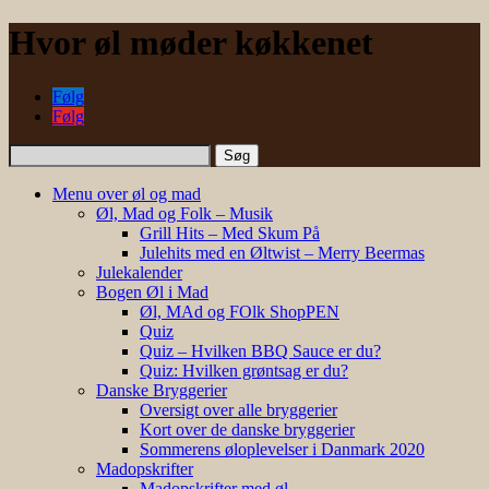
Hvor øl møder køkkenet
Følg
Følg
Søg
efter:
Menu over øl og mad
Øl, Mad og Folk – Musik
Grill Hits – Med Skum På
Julehits med en Øltwist – Merry Beermas
Julekalender
Bogen Øl i Mad
Øl, MAd og FOlk ShopPEN
Quiz
Quiz – Hvilken BBQ Sauce er du?
Quiz: Hvilken grøntsag er du?
Danske Bryggerier
Oversigt over alle bryggerier
Kort over de danske bryggerier
Sommerens øloplevelser i Danmark 2020
Madopskrifter
Madopskrifter med øl