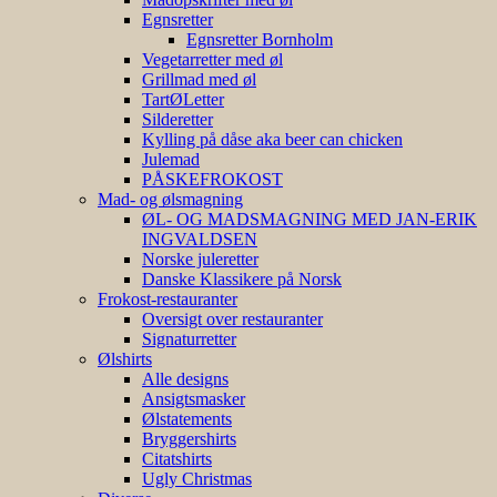
Egnsretter
Egnsretter Bornholm
Vegetarretter med øl
Grillmad med øl
TartØLetter
Silderetter
Kylling på dåse aka beer can chicken
Julemad
PÅSKEFROKOST
Mad- og ølsmagning
ØL- OG MADSMAGNING MED JAN-ERIK
INGVALDSEN
Norske juleretter
Danske Klassikere på Norsk
Frokost-restauranter
Oversigt over restauranter
Signaturretter
Ølshirts
Alle designs
Ansigtsmasker
Ølstatements
Bryggershirts
Citatshirts
Ugly Christmas