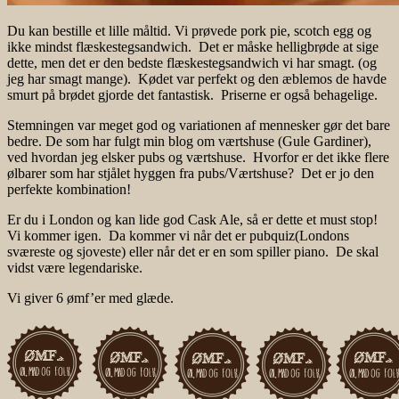
Du kan bestille et lille måltid. Vi prøvede pork pie, scotch egg og
ikke mindst flæskestegsandwich. Det er måske helligbrøde at sige
dette, men det er den bedste flæskestegsandwich vi har smagt. (og
jeg har smagt mange). Kødet var perfekt og den æblemos de havde
smurt på brødet gjorde det fantastisk. Priserne er også behagelige.
Stemningen var meget god og variationen af mennesker gør det bare
bedre. De som har fulgt min blog om værtshuse (Gule Gardiner),
ved hvordan jeg elsker pubs og værtshuse. Hvorfor er det ikke flere
ølbarer som har stjålet hyggen fra pubs/Værtshuse? Det er jo den
perfekte kombination!
Er du i London og kan lide god Cask Ale, så er dette et must stop!
Vi kommer igen. Da kommer vi når det er pubquiz(Londons
sværeste og sjoveste) eller når det er en som spiller piano. De skal
vidst være legendariske.
Vi giver 6 ømf’er med glæde.