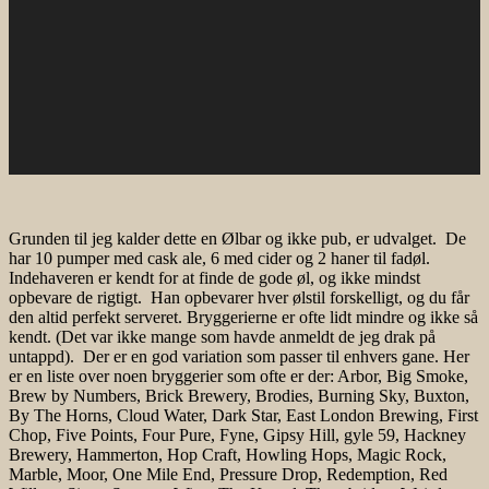
Grunden til jeg kalder dette en Ølbar og ikke pub, er udvalget. De
har 10 pumper med cask ale, 6 med cider og 2 haner til fadøl.
Indehaveren er kendt for at finde de gode øl, og ikke mindst
opbevare de rigtigt. Han opbevarer hver ølstil forskelligt, og du får
den altid perfekt serveret. Bryggerierne er ofte lidt mindre og ikke så
kendt. (Det var ikke mange som havde anmeldt de jeg drak på
untappd). Der er en god variation som passer til enhvers gane. Her
er en liste over noen bryggerier som ofte er der: Arbor, Big Smoke,
Brew by Numbers, Brick Brewery, Brodies, Burning Sky, Buxton,
By The Horns, Cloud Water, Dark Star, East London Brewing, First
Chop, Five Points, Four Pure, Fyne, Gipsy Hill, gyle 59, Hackney
Brewery, Hammerton, Hop Craft, Howling Hops, Magic Rock,
Marble, Moor, One Mile End, Pressure Drop, Redemption, Red