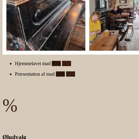
Hjemmelavet mad
90%
90%
Præsentation af mad
30%
30%
%
Øludvalg