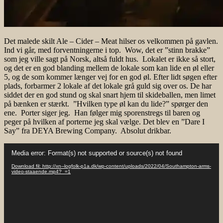
Det malede skilt Ale – Cider – Meat hilser os velkommen på gavlen.
Ind vi går, med forventningerne i top. Wow, det er ”stinn brakke”
som jeg ville sagt på Norsk, altså fuldt hus. Lokalet er ikke så stort,
og det er en god blanding mellem de lokale som kan lide en øl eller
5, og de som kommer længer vej for en god øl. Efter lidt søgen efter
plads, forbarmer 2 lokale af det lokale grå guld sig over os. De har
siddet der en god stund og skal snart hjem til skideballen, men limet
på bænken er stærkt. ”Hvilken type øl kan du lide?” spørger den
ene. Porter siger jeg. Han følger mig sporenstregs til baren og
peger på hvilken af porterne jeg skal vælge. Det blev en ”Dare I
Say” fra DEYA Brewing Company. Absolut drikbar.
Videoafspiller
Media error: Format(s) not supported or source(s) not found
Download fil: http://xn--logfolk-p1a.dk/wp-content/uploads/2022/04/Southampton-arms-
video-staaende.mp4?_=1