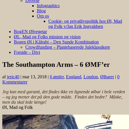
Diverse
Infographics
Blog
Om os
Cookie- og privatlivspolitik hos Øl, Mad
og Folk v/Jan Erik Ingvaldsen
BogEN Ølvegetar
ØL, Mad og Folks mission og vision
Bogen Øl i Kålrabi – Den Sunde Kombination
Crowdfunding – Plantebaserede Juleklassikere
Forside – Divi
The Southampton Arms – 6 ØMF’er
af
jeric40
|
mar 13, 2018
|
6 ømfer
,
England
,
London
,
Ølbarer
|
0
Kommentarer
Jeg kan med garanti, det findes ikke en lignende ølbar i hele verden
– og jeg mener det på den gode måde. Findes det bedre? Måske,
men du skal lede længe!
Øl, Mad og Folk