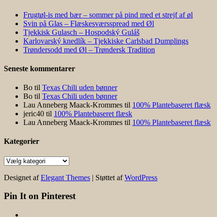
Frugtøl-is med bær – sommer på pind med et strejf af øl
Svin på Glas – Flæskesværsspread med Øl
Tjekkisk Gulasch – Hospodský Guláš
Karlovarský knedlík – Tjekkiske Carlsbad Dumplings
Trøndersodd med Øl – Trøndersk Tradition
Seneste kommentarer
Bo
til
Texas Chili uden bønner
Bo
til
Texas Chili uden bønner
Lau Anneberg Maack-Krommes
til
100% Plantebaseret flæsk
jeric40
til
100% Plantebaseret flæsk
Lau Anneberg Maack-Krommes
til
100% Plantebaseret flæsk
Kategorier
Kategorier
Designet af
Elegant Themes
| Støttet af
WordPress
Pin It on Pinterest