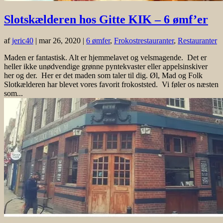
Slotskælderen hos Gitte KIK – 6 ømf’er
af
jeric40
|
mar 26, 2020
|
6 ømfer
,
Frokostrestauranter
,
Restauranter
Maden er fantastisk. Alt er hjemmelavet og velsmagende. Det er
heller ikke unødvendige grønne pyntekvaster eller appelsinskiver
her og der. Her er det maden som taler til dig. Øl, Mad og Folk
Slotkælderen har blevet vores favorit frokoststed. Vi føler os næsten
som...