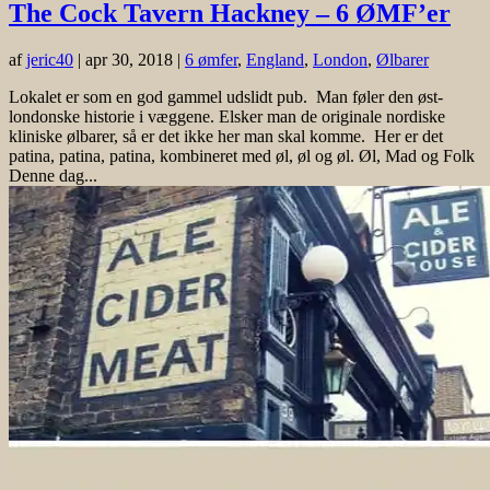
The Cock Tavern Hackney – 6 ØMF’er
af
jeric40
|
apr 30, 2018
|
6 ømfer
,
England
,
London
,
Ølbarer
Lokalet er som en god gammel udslidt pub. Man føler den øst-
londonske historie i væggene. Elsker man de originale nordiske
kliniske ølbarer, så er det ikke her man skal komme. Her er det
patina, patina, patina, kombineret med øl, øl og øl. Øl, Mad og Folk
Denne dag...