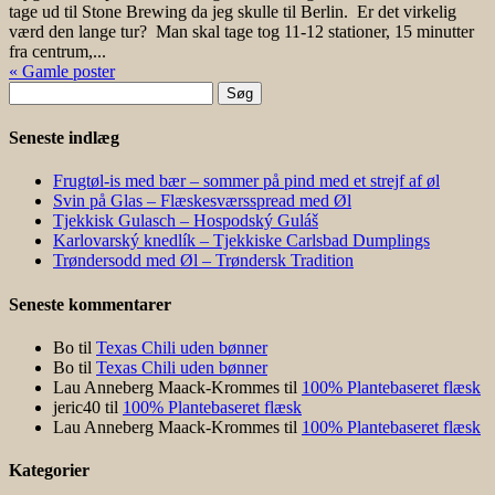
tage ud til Stone Brewing da jeg skulle til Berlin. Er det virkelig
værd den lange tur? Man skal tage tog 11-12 stationer, 15 minutter
fra centrum,...
« Gamle poster
Søg
efter:
Seneste indlæg
Frugtøl-is med bær – sommer på pind med et strejf af øl
Svin på Glas – Flæskesværsspread med Øl
Tjekkisk Gulasch – Hospodský Guláš
Karlovarský knedlík – Tjekkiske Carlsbad Dumplings
Trøndersodd med Øl – Trøndersk Tradition
Seneste kommentarer
Bo
til
Texas Chili uden bønner
Bo
til
Texas Chili uden bønner
Lau Anneberg Maack-Krommes
til
100% Plantebaseret flæsk
jeric40
til
100% Plantebaseret flæsk
Lau Anneberg Maack-Krommes
til
100% Plantebaseret flæsk
Kategorier