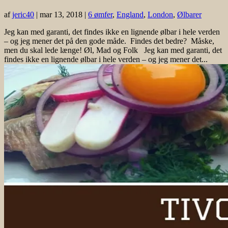
af
jeric40
|
mar 13, 2018
|
6 ømfer
,
England
,
London
,
Ølbarer
Jeg kan med garanti, det findes ikke en lignende ølbar i hele verden
– og jeg mener det på den gode måde. Findes det bedre? Måske,
men du skal lede længe! Øl, Mad og Folk Jeg kan med garanti, det
findes ikke en lignende ølbar i hele verden – og jeg mener det...