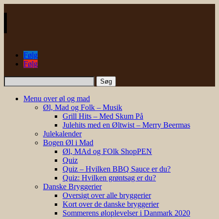
Følg
Følg
Søg
efter:
Menu over øl og mad
Øl, Mad og Folk – Musik
Grill Hits – Med Skum På
Julehits med en Øltwist – Merry Beermas
Julekalender
Bogen Øl i Mad
Øl, MAd og FOlk ShopPEN
Quiz
Quiz – Hvilken BBQ Sauce er du?
Quiz: Hvilken grøntsag er du?
Danske Bryggerier
Oversigt over alle bryggerier
Kort over de danske bryggerier
Sommerens øloplevelser i Danmark 2020