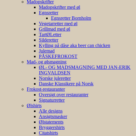
Madopskrifter
Madopskrifter med øl
Egnsretter
Egnsretter Bornholm
Vegetarretter med øl
Grillmad med øl
TartØLetter
Silderetter
Kylling på dåse aka beer can chicken
Julemad
PÅSKEFROKOST
Mad- og ølsmagning
ØL- OG MADSMAGNING MED JAN-ERIK
INGVALDSEN
Norske juleretter
Danske Klassikere på Norsk
Frokost-restauranter
Oversigt over restauranter
Signaturretter
Ølshirts
Alle designs
Ansigtsmasker
Ølstatements
Bryggershirts
Citatshirts