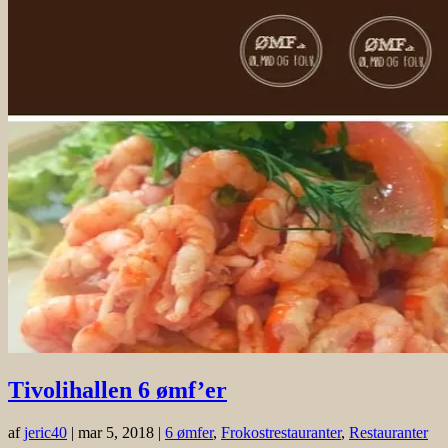
Tivolihallen 6 ømf’er
af
jeric40
|
mar 5, 2018
|
6 ømfer
,
Frokostrestauranter
,
Restauranter