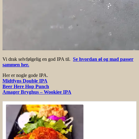
Vi drak selvfølgelig en god IPA til.
Se hvordan øl og mad passer
sammen her.
Her er nogle gode IPA.
Midtfyns Double IPA
Beer Here Hop Punch
Amager Bryghus – Wookiee IPA