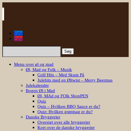
Følg
Følg
Søg
efter:
Menu over øl og mad
Øl, Mad og Folk – Musik
Grill Hits – Med Skum På
Julehits med en Øltwist – Merry Beermas
Julekalender
Bogen Øl i Mad
Øl, MAd og FOlk ShopPEN
Quiz
Quiz – Hvilken BBQ Sauce er du?
Quiz: Hvilken grøntsag er du?
Danske Bryggerier
Oversigt over alle bryggerier
Kort over de danske bryggerier