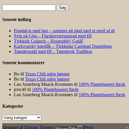
Søg
efter:
Seneste indlæg
Frugtøl-is med bær – sommer på pind med et strejf af øl
Svin på Glas – Flæskesværsspread med Øl
Tjekkisk Gulasch – Hospodský Guláš
Karlovarský knedlík – Tjekkiske Carlsbad Dumplings
Trøndersodd med Øl – Trøndersk Tradition
Seneste kommentarer
Bo
til
Texas Chili uden bønner
Bo
til
Texas Chili uden bønner
Lau Anneberg Maack-Krommes
til
100% Plantebaseret flæsk
jeric40
til
100% Plantebaseret flæsk
Lau Anneberg Maack-Krommes
til
100% Plantebaseret flæsk
Kategorier
Kategorier
Designet af
Elegant Themes
| Støttet af
WordPress
Share This