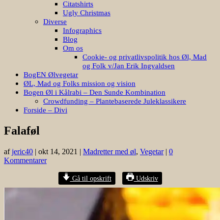
Citatshirts
Ugly Christmas
Diverse
Infographics
Blog
Om os
Cookie- og privatlivspolitik hos Øl, Mad
og Folk v/Jan Erik Ingvaldsen
BogEN Ølvegetar
ØL, Mad og Folks mission og vision
Bogen Øl i Kålrabi – Den Sunde Kombination
Crowdfunding – Plantebaserede Juleklassikere
Forside – Divi
Falaføl
af
jeric40
|
okt 14, 2021
|
Madretter med øl
,
Vegetar
|
0
Kommentarer
Gå til opskrift
Udskriv