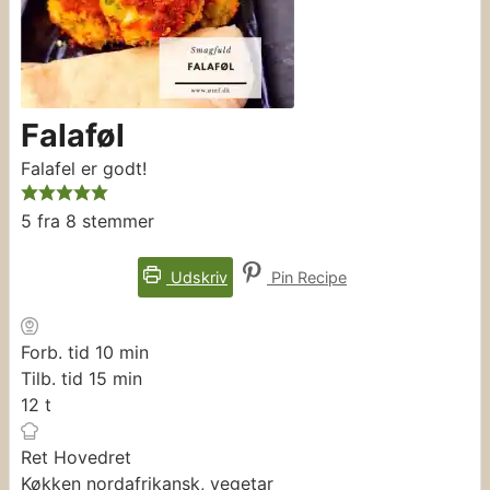
Falaføl
Falafel er godt!
5
fra
8
stemmer
Udskriv
Pin Recipe
minutter
Forb. tid
10
min
minutter
Tilb. tid
15
min
timer
12
t
Ret
Hovedret
Køkken
nordafrikansk, vegetar