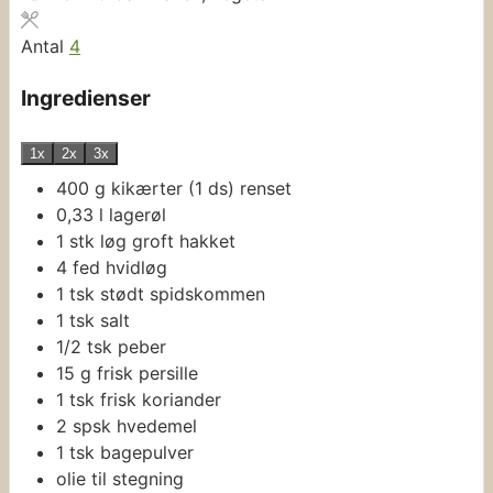
Antal
4
Ingredienser
1x
2x
3x
400
g
kikærter (1 ds)
renset
0,33
l
lagerøl
1
stk
løg
groft hakket
4
fed
hvidløg
1
tsk
stødt spidskommen
1
tsk
salt
1/2
tsk
peber
15
g
frisk persille
1
tsk
frisk koriander
2
spsk
hvedemel
1
tsk
bagepulver
olie til stegning