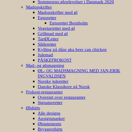
Sommerens øloplevelser i Danmark 2020
Madopskrifter
Madopskrifter med øl
Egnsretter
Egnsretter Bornholm
Vegetarretter med øl
Grillmad med øl
TartØLetter
Silderetter
Kylling på dåse aka beer can chicken
Julemad
PÅSKEFROKOST
Mad- og ølsmagning
ØL- OG MADSMAGNING MED JAN-ERIK
INGVALDSEN
Norske juleretter
Danske Klassikere på Norsk
Frokost-restauranter
Oversigt over restauranter
Signaturretter
Ølshirts
Alle designs
Ansigtsmasker
Ølstatements
Bryggershirts