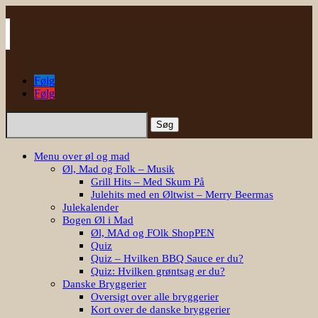
Følg
Følg
Søg
efter:
Menu over øl og mad
Øl, Mad og Folk – Musik
Grill Hits – Med Skum På
Julehits med en Øltwist – Merry Beermas
Julekalender
Bogen Øl i Mad
Øl, MAd og FOlk ShopPEN
Quiz
Quiz – Hvilken BBQ Sauce er du?
Quiz: Hvilken grøntsag er du?
Danske Bryggerier
Oversigt over alle bryggerier
Kort over de danske bryggerier