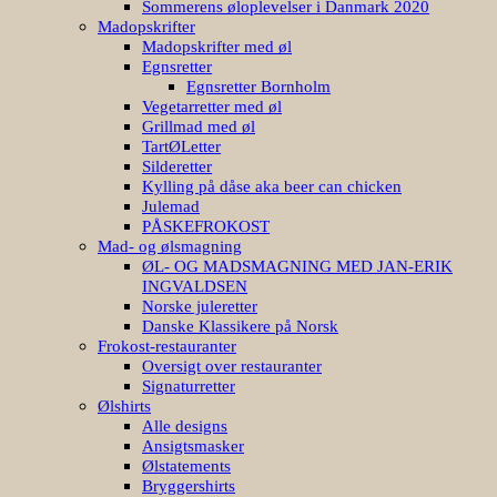
Sommerens øloplevelser i Danmark 2020
Madopskrifter
Madopskrifter med øl
Egnsretter
Egnsretter Bornholm
Vegetarretter med øl
Grillmad med øl
TartØLetter
Silderetter
Kylling på dåse aka beer can chicken
Julemad
PÅSKEFROKOST
Mad- og ølsmagning
ØL- OG MADSMAGNING MED JAN-ERIK
INGVALDSEN
Norske juleretter
Danske Klassikere på Norsk
Frokost-restauranter
Oversigt over restauranter
Signaturretter
Ølshirts
Alle designs
Ansigtsmasker
Ølstatements
Bryggershirts