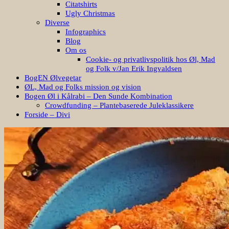
Citatshirts
Ugly Christmas
Diverse
Infographics
Blog
Om os
Cookie- og privatlivspolitik hos Øl, Mad
og Folk v/Jan Erik Ingvaldsen
BogEN Ølvegetar
ØL, Mad og Folks mission og vision
Bogen Øl i Kålrabi – Den Sunde Kombination
Crowdfunding – Plantebaserede Juleklassikere
Forside – Divi