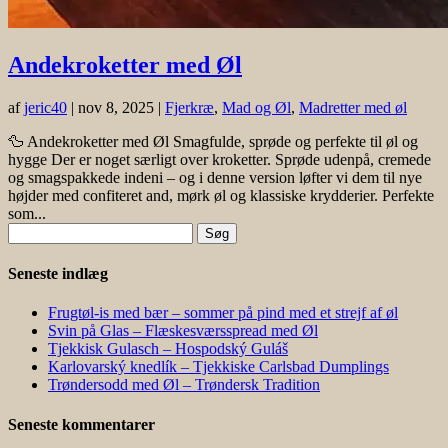
Andekroketter med Øl
af
jeric40
|
nov 8, 2025
|
Fjerkræ
,
Mad og Øl
,
Madretter med øl
🦆 Andekroketter med Øl Smagfulde, sprøde og perfekte til øl og
hygge Der er noget særligt over kroketter. Sprøde udenpå, cremede
og smagspakkede indeni – og i denne version løfter vi dem til nye
højder med confiteret and, mørk øl og klassiske krydderier. Perfekte
som...
Søg
efter:
Seneste indlæg
Frugtøl-is med bær – sommer på pind med et strejf af øl
Svin på Glas – Flæskesværsspread med Øl
Tjekkisk Gulasch – Hospodský Guláš
Karlovarský knedlík – Tjekkiske Carlsbad Dumplings
Trøndersodd med Øl – Trøndersk Tradition
Seneste kommentarer