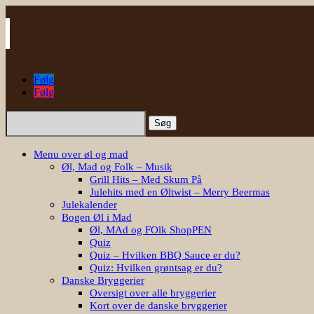
Følg
Følg
Søg
efter:
Menu over øl og mad
Øl, Mad og Folk – Musik
Grill Hits – Med Skum På
Julehits med en Øltwist – Merry Beermas
Julekalender
Bogen Øl i Mad
Øl, MAd og FOlk ShopPEN
Quiz
Quiz – Hvilken BBQ Sauce er du?
Quiz: Hvilken grøntsag er du?
Danske Bryggerier
Oversigt over alle bryggerier
Kort over de danske bryggerier