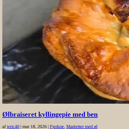
Ølbraiseret kyllingepie med ben
af
jeric40
|
mar 18, 2026
|
Fjerkræ
,
Madretter med øl