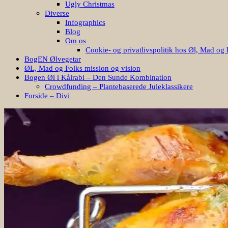
Ugly Christmas
Diverse
Infographics
Blog
Om os
Cookie- og privatlivspolitik hos Øl, Mad og 
BogEN Ølvegetar
ØL, Mad og Folks mission og vision
Bogen Øl i Kålrabi – Den Sunde Kombination
Crowdfunding – Plantebaserede Juleklassikere
Forside – Divi