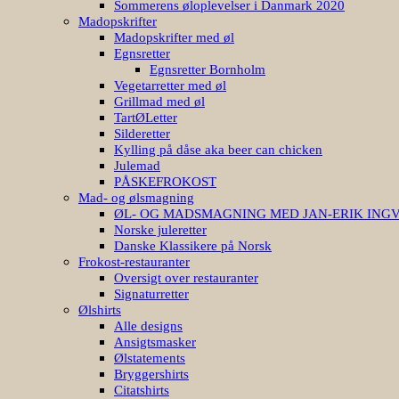
Sommerens øloplevelser i Danmark 2020
Madopskrifter
Madopskrifter med øl
Egnsretter
Egnsretter Bornholm
Vegetarretter med øl
Grillmad med øl
TartØLetter
Silderetter
Kylling på dåse aka beer can chicken
Julemad
PÅSKEFROKOST
Mad- og ølsmagning
ØL- OG MADSMAGNING MED JAN-ERIK ING
Norske juleretter
Danske Klassikere på Norsk
Frokost-restauranter
Oversigt over restauranter
Signaturretter
Ølshirts
Alle designs
Ansigtsmasker
Ølstatements
Bryggershirts
Citatshirts