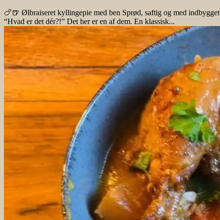
🍗🍺 Ølbraiseret kyllingepie med ben Sprød, saftig og med indbygget h
“Hvad er det dér?!” Det her er en af dem. En klassisk...