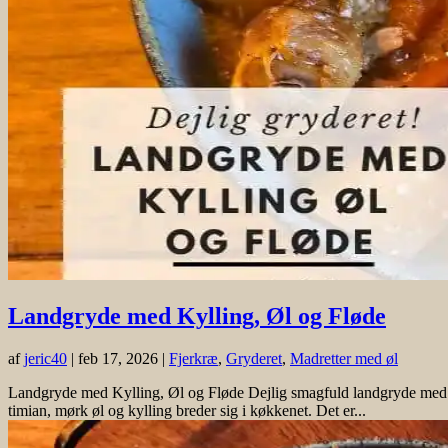
Landgryde med Kylling, Øl og Fløde
af
jeric40
|
feb 17, 2026
|
Fjerkræ
,
Gryderet
,
Madretter med øl
Landgryde med Kylling, Øl og Fløde Dejlig smagfuld landgryde med mør
timian, mørk øl og kylling breder sig i køkkenet. Det er...