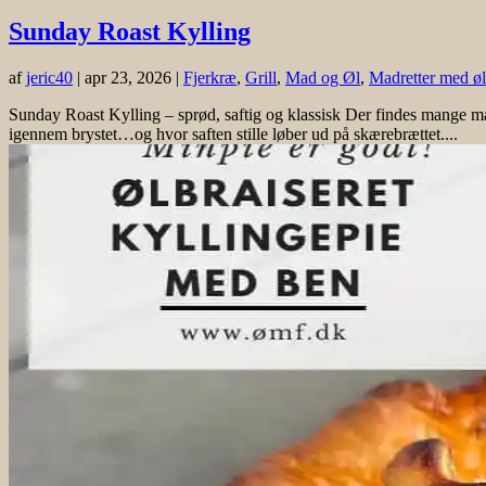
Sunday Roast Kylling
af
jeric40
|
apr 23, 2026
|
Fjerkræ
,
Grill
,
Mad og Øl
,
Madretter med øl
Sunday Roast Kylling – sprød, saftig og klassisk Der findes mange må
igennem brystet…og hvor saften stille løber ud på skærebrættet....