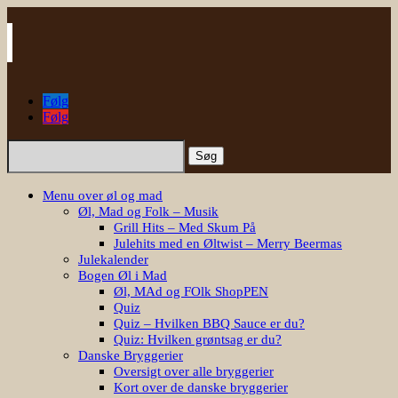
Følg
Følg
Søg
efter:
Menu over øl og mad
Øl, Mad og Folk – Musik
Grill Hits – Med Skum På
Julehits med en Øltwist – Merry Beermas
Julekalender
Bogen Øl i Mad
Øl, MAd og FOlk ShopPEN
Quiz
Quiz – Hvilken BBQ Sauce er du?
Quiz: Hvilken grøntsag er du?
Danske Bryggerier
Oversigt over alle bryggerier
Kort over de danske bryggerier