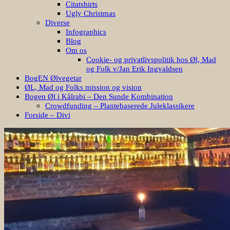
Citatshirts
Ugly Christmas
Diverse
Infographics
Blog
Om os
Cookie- og privatlivspolitik hos Øl, Mad
og Folk v/Jan Erik Ingvaldsen
BogEN Ølvegetar
ØL, Mad og Folks mission og vision
Bogen Øl i Kålrabi – Den Sunde Kombination
Crowdfunding – Plantebaserede Juleklassikere
Forside – Divi