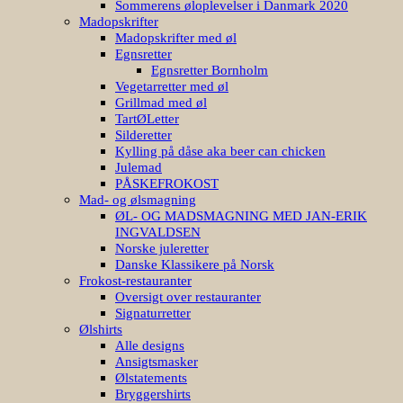
Sommerens øloplevelser i Danmark 2020
Madopskrifter
Madopskrifter med øl
Egnsretter
Egnsretter Bornholm
Vegetarretter med øl
Grillmad med øl
TartØLetter
Silderetter
Kylling på dåse aka beer can chicken
Julemad
PÅSKEFROKOST
Mad- og ølsmagning
ØL- OG MADSMAGNING MED JAN-ERIK
INGVALDSEN
Norske juleretter
Danske Klassikere på Norsk
Frokost-restauranter
Oversigt over restauranter
Signaturretter
Ølshirts
Alle designs
Ansigtsmasker
Ølstatements
Bryggershirts