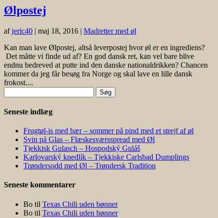
Ølpostej
af
jeric40
|
maj 18, 2016
|
Madretter med øl
Kan man lave Ølpostej, altså leverpostej hvor øl er en ingrediens?
Det måtte vi finde ud af? En god dansk ret, kan vel bare blive
endnu bedreved at putte ind den danske nationaldrikken? Chancen
kommer da jeg får besøg fra Norge og skal lave en lille dansk
frokost....
Søg
efter:
Seneste indlæg
Frugtøl-is med bær – sommer på pind med et strejf af øl
Svin på Glas – Flæskesværsspread med Øl
Tjekkisk Gulasch – Hospodský Guláš
Karlovarský knedlík – Tjekkiske Carlsbad Dumplings
Trøndersodd med Øl – Trøndersk Tradition
Seneste kommentarer
Bo
til
Texas Chili uden bønner
Bo
til
Texas Chili uden bønner