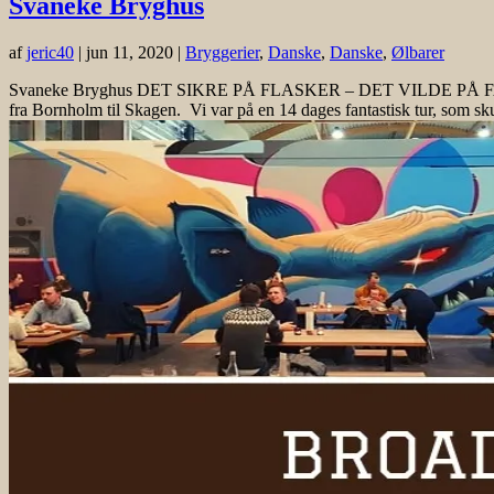
Svaneke Bryghus
af
jeric40
|
jun 11, 2020
|
Bryggerier
,
Danske
,
Danske
,
Ølbarer
Svaneke Bryghus DET SIKRE PÅ FLASKER – DET VILDE PÅ FAD Skrev
fra Bornholm til Skagen. Vi var på en 14 dages fantastisk tur, som sku