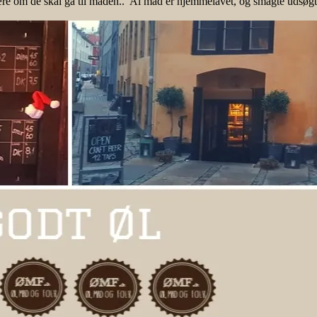
e om de skal gå til maden.. Al mad er hjemmelavet, og smagte udsøgt. 