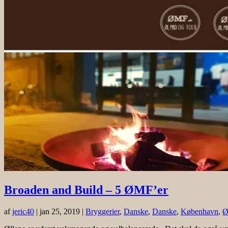
Broaden and Build – 5 ØMF’er
af
jeric40
|
jan 25, 2019
|
Bryggerier
,
Danske
,
Danske
,
København
,
Ø