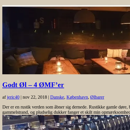
Godt Øl – 4 ØMF’er
af
jeric40
|
nov 22, 2018
|
Danske
,
København
,
Ølbarer
Der er en rustik verden som åbner sig dernede. Rustikke gamle døre, 
gammelstrand, og pludselig dukker fanger et skilt min opmærksomhed.