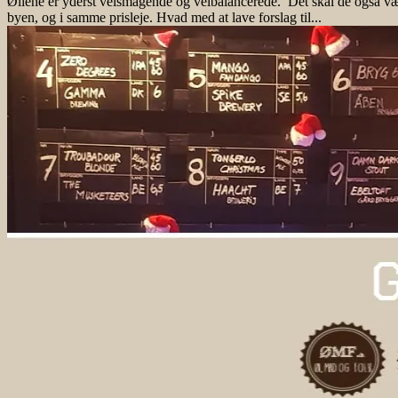
Øllene er yderst velsmagende og velbalancerede. Det skal de også vær
byen, og i samme prisleje. Hvad med at lave forslag til...