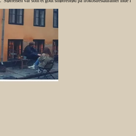
Størrelsen var som et godt smørrebrød på frokostrestauranter inde i