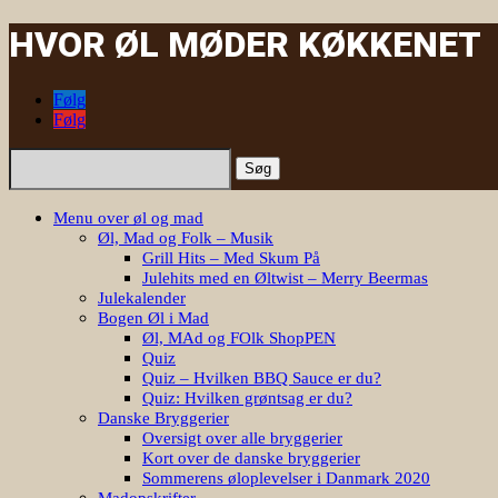
HVOR ØL MØDER KØKKENET
Følg
Følg
Søg
efter:
Menu over øl og mad
Øl, Mad og Folk – Musik
Grill Hits – Med Skum På
Julehits med en Øltwist – Merry Beermas
Julekalender
Bogen Øl i Mad
Øl, MAd og FOlk ShopPEN
Quiz
Quiz – Hvilken BBQ Sauce er du?
Quiz: Hvilken grøntsag er du?
Danske Bryggerier
Oversigt over alle bryggerier
Kort over de danske bryggerier
Sommerens øloplevelser i Danmark 2020
Madopskrifter