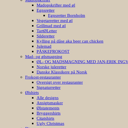
Madopskrifter med øl
Egnsretter
Egnsretter Bornholm
Vegetarretter med øl
Grillmad med øl
TartØLetter
Silderetter
Kylling på dåse aka beer can chicken
Julemad
PÅSKEFROKOST
Mad- og ølsmagning
ØL- OG MADSMAGNING MED JAN-ERIK ING
Norske juleretter
Danske Klassikere på Norsk
Frokost-restauranter
Oversigt over restauranter
Signaturretter
Ølshirts
Alle designs
Ansigtsmasker
Ølstatements
Bryggershirts
Citatshirts
Ugly Christmas