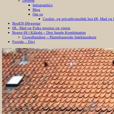
Diverse
Infographics
Blog
Om os
Cookie- og privatlivspolitik hos Øl, Mad og 
BogEN Ølvegetar
ØL, Mad og Folks mission og vision
Bogen Øl i Kålrabi – Den Sunde Kombination
Crowdfunding – Plantebaserede Juleklassikere
Forside – Divi