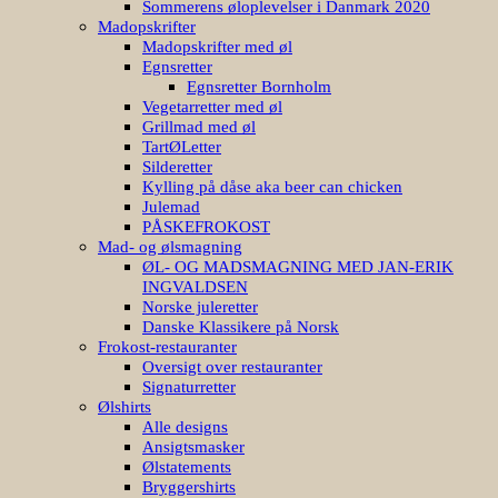
Sommerens øloplevelser i Danmark 2020
Madopskrifter
Madopskrifter med øl
Egnsretter
Egnsretter Bornholm
Vegetarretter med øl
Grillmad med øl
TartØLetter
Silderetter
Kylling på dåse aka beer can chicken
Julemad
PÅSKEFROKOST
Mad- og ølsmagning
ØL- OG MADSMAGNING MED JAN-ERIK
INGVALDSEN
Norske juleretter
Danske Klassikere på Norsk
Frokost-restauranter
Oversigt over restauranter
Signaturretter
Ølshirts
Alle designs
Ansigtsmasker
Ølstatements
Bryggershirts