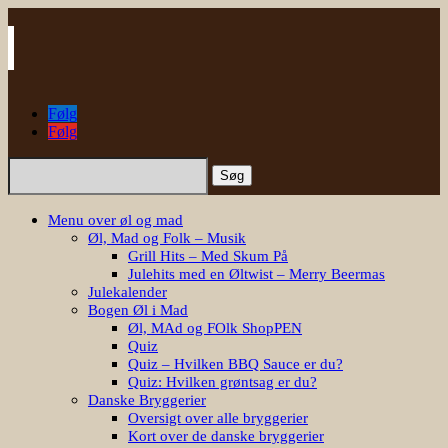
Følg
Følg
Søg
efter:
Menu over øl og mad
Øl, Mad og Folk – Musik
Grill Hits – Med Skum På
Julehits med en Øltwist – Merry Beermas
Julekalender
Bogen Øl i Mad
Øl, MAd og FOlk ShopPEN
Quiz
Quiz – Hvilken BBQ Sauce er du?
Quiz: Hvilken grøntsag er du?
Danske Bryggerier
Oversigt over alle bryggerier
Kort over de danske bryggerier