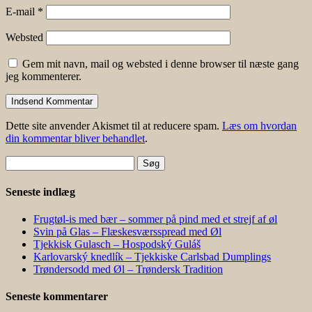
E-mail
*
Websted
Gem mit navn, mail og websted i denne browser til næste gang
jeg kommenterer.
Dette site anvender Akismet til at reducere spam.
Læs om hvordan
din kommentar bliver behandlet
.
Søg
efter:
Seneste indlæg
Frugtøl-is med bær – sommer på pind med et strejf af øl
Svin på Glas – Flæskesværsspread med Øl
Tjekkisk Gulasch – Hospodský Guláš
Karlovarský knedlík – Tjekkiske Carlsbad Dumplings
Trøndersodd med Øl – Trøndersk Tradition
Seneste kommentarer