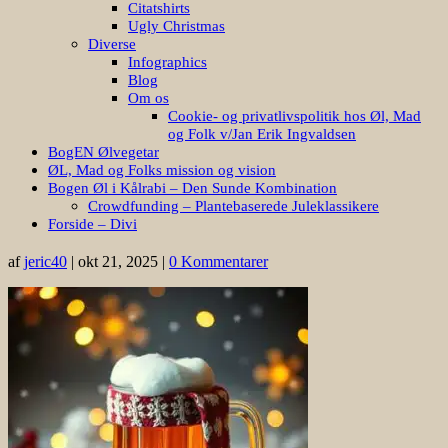
Citatshirts
Ugly Christmas
Diverse
Infographics
Blog
Om os
Cookie- og privatlivspolitik hos Øl, Mad
og Folk v/Jan Erik Ingvaldsen
BogEN Ølvegetar
ØL, Mad og Folks mission og vision
Bogen Øl i Kålrabi – Den Sunde Kombination
Crowdfunding – Plantebaserede Juleklassikere
Forside – Divi
af
jeric40
|
okt 21, 2025
|
0 Kommentarer