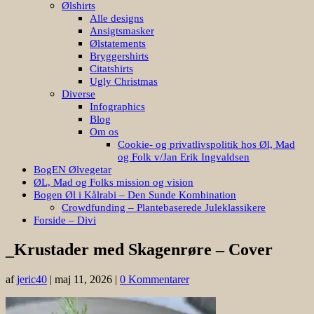
Ølshirts
Alle designs
Ansigtsmasker
Ølstatements
Bryggershirts
Citatshirts
Ugly Christmas
Diverse
Infographics
Blog
Om os
Cookie- og privatlivspolitik hos Øl, Mad
og Folk v/Jan Erik Ingvaldsen
BogEN Ølvegetar
ØL, Mad og Folks mission og vision
Bogen Øl i Kålrabi – Den Sunde Kombination
Crowdfunding – Plantebaserede Juleklassikere
Forside – Divi
_Krustader med Skagenrøre – Cover
af
jeric40
|
maj 11, 2026
|
0 Kommentarer