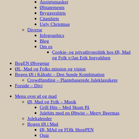
Ansigtsmasker
Ølstatements
Bryggershirts
Citatshirts
Ugly Christmas
Diverse
Infographics
Blog
Om os
Cookie- og privatlivspolitik hos Øl, Mad
og Folk v/Jan Erik Ingvaldsen
BogEN Ølvegetar
ØL, Mad og Folks mission og vision
Bogen Øl i Kålrabi – Den Sunde Kombination
Crowdfunding – Plantebaserede Juleklassikere
Forside – Divi
Menu over øl og mad
Øl, Mad og Folk – Musik
Grill Hits – Med Skum På
Julehits med en Øltwist – Merry Beermas
Julekalender
Bogen Øl i Mad
Øl, MAd og FOlk ShopPEN
Quiz