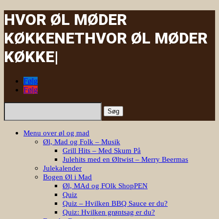
HVOR ØL MØDER
KØKKENET
HVOR ØL MØDER
K
|
Følg
Følg
Søg
efter:
Menu over øl og mad
Øl, Mad og Folk – Musik
Grill Hits – Med Skum På
Julehits med en Øltwist – Merry Beermas
Julekalender
Bogen Øl i Mad
Øl, MAd og FOlk ShopPEN
Quiz
Quiz – Hvilken BBQ Sauce er du?
Quiz: Hvilken grøntsag er du?