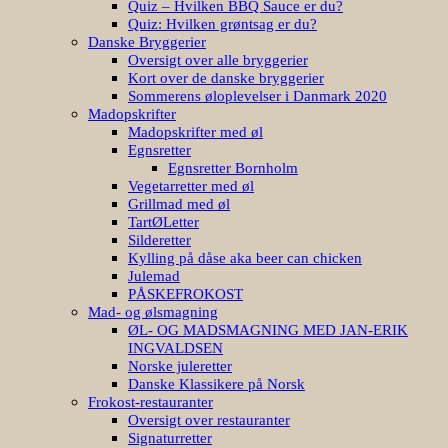
Quiz – Hvilken BBQ Sauce er du?
Quiz: Hvilken grøntsag er du?
Danske Bryggerier
Oversigt over alle bryggerier
Kort over de danske bryggerier
Sommerens øloplevelser i Danmark 2020
Madopskrifter
Madopskrifter med øl
Egnsretter
Egnsretter Bornholm
Vegetarretter med øl
Grillmad med øl
TartØLetter
Silderetter
Kylling på dåse aka beer can chicken
Julemad
PÅSKEFROKOST
Mad- og ølsmagning
ØL- OG MADSMAGNING MED JAN-ERIK
INGVALDSEN
Norske juleretter
Danske Klassikere på Norsk
Frokost-restauranter
Oversigt over restauranter
Signaturretter