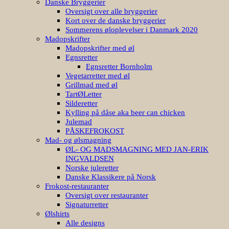
Danske Bryggerier
Oversigt over alle bryggerier
Kort over de danske bryggerier
Sommerens øloplevelser i Danmark 2020
Madopskrifter
Madopskrifter med øl
Egnsretter
Egnsretter Bornholm
Vegetarretter med øl
Grillmad med øl
TartØLetter
Silderetter
Kylling på dåse aka beer can chicken
Julemad
PÅSKEFROKOST
Mad- og ølsmagning
ØL- OG MADSMAGNING MED JAN-ERIK
INGVALDSEN
Norske juleretter
Danske Klassikere på Norsk
Frokost-restauranter
Oversigt over restauranter
Signaturretter
Ølshirts
Alle designs