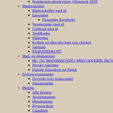
Sommerens øloplevelser i Danmark 2020
Madopskrifter
Madopskrifter med øl
Egnsretter
Egnsretter Bornholm
Vegetarretter med øl
Grillmad med øl
TartØLetter
Silderetter
Kylling på dåse aka beer can chicken
Julemad
PÅSKEFROKOST
Mad- og ølsmagning
ØL- OG MADSMAGNING MED JAN-ERIK ING
Norske juleretter
Danske Klassikere på Norsk
Frokost-restauranter
Oversigt over restauranter
Signaturretter
Ølshirts
Alle designs
Ansigtsmasker
Ølstatements
Bryggershirts
Citatshirts