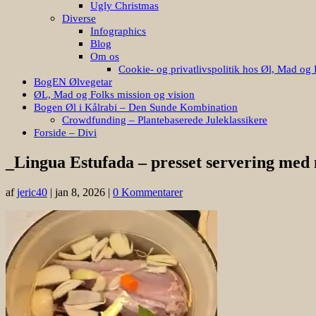
Ugly Christmas
Diverse
Infographics
Blog
Om os
Cookie- og privatlivspolitik hos Øl, Mad og 
BogEN Ølvegetar
ØL, Mad og Folks mission og vision
Bogen Øl i Kålrabi – Den Sunde Kombination
Crowdfunding – Plantebaserede Juleklassikere
Forside – Divi
_Lingua Estufada – presset servering med 
af
jeric40
|
jan 8, 2026
|
0 Kommentarer