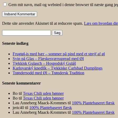
Gem mit navn, mail og websted i denne browser til næste gang j
Dette site anvender Akismet til at reducere spam.
Læs om hvordan din
Søg
efter:
Seneste indlæg
Frugtøl-is med bær – sommer på pind med et strejf af øl
Svin på Glas – Flæskesværsspread med Øl
Tjekkisk Gulasch – Hospodský Guláš
Karlovarský knedlík – Tjekkiske Carlsbad Dumplings
Trøndersodd med Øl – Trøndersk Tradition
Seneste kommentarer
Bo
til
Texas Chili uden bønner
Bo
til
Texas Chili uden bønner
Lau Anneberg Maack-Krommes
til
100% Plantebaseret flæsk
jeric40
til
100% Plantebaseret flæsk
Lau Anneberg Maack-Krommes
til
100% Plantebaseret flæsk