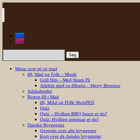
Følg
Følg
Søg
efter:
Menu over øl og mad
Øl, Mad og Folk – Musik
Grill Hits – Med Skum På
Julehits med en Øltwist – Merry Beermas
Julekalender
Bogen Øl i Mad
Øl, MAd og FOlk ShopPEN
Quiz
Quiz – Hvilken BBQ Sauce er du?
Quiz: Hvilken grøntsag er du?
Danske Bryggerier
Oversigt over alle bryggerier
Kort over de danske bryggerier