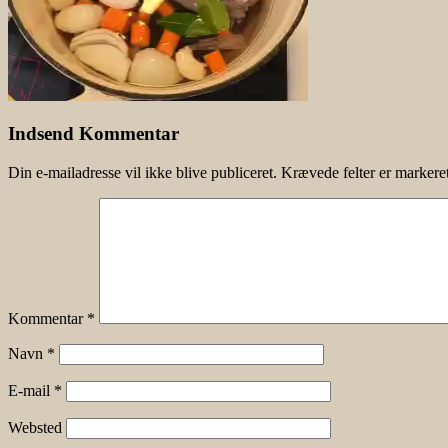
Indsend Kommentar
Din e-mailadresse vil ikke blive publiceret.
Krævede felter er marker
Kommentar
*
Navn
*
E-mail
*
Websted