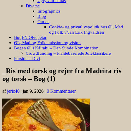
Ugly Christmas
Diverse
Infographics
Blog
Om os
Cookie- og privatlivspolitik hos Øl, Mad
og Folk v/Jan Erik Ingvaldsen
BogEN Ølvegetar
ØL, Mad og Folks mission og vision
Bogen Øl i Kålrabi – Den Sunde Kombination
Crowdfunding – Plantebaserede Juleklassikere
Forside – Divi
_Ris med torsk og rejer fra Madeira ris
og torsk – Bog (1)
af
jeric40
|
jan 9, 2026
|
0 Kommentarer