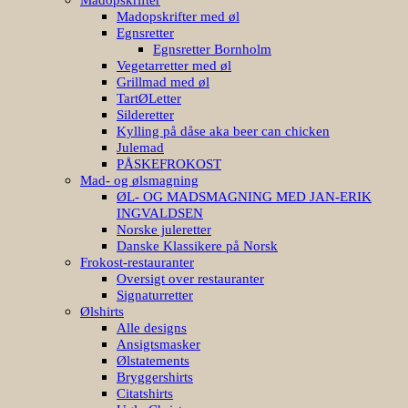
Madopskrifter med øl
Egnsretter
Egnsretter Bornholm
Vegetarretter med øl
Grillmad med øl
TartØLetter
Silderetter
Kylling på dåse aka beer can chicken
Julemad
PÅSKEFROKOST
Mad- og ølsmagning
ØL- OG MADSMAGNING MED JAN-ERIK
INGVALDSEN
Norske juleretter
Danske Klassikere på Norsk
Frokost-restauranter
Oversigt over restauranter
Signaturretter
Ølshirts
Alle designs
Ansigtsmasker
Ølstatements
Bryggershirts
Citatshirts