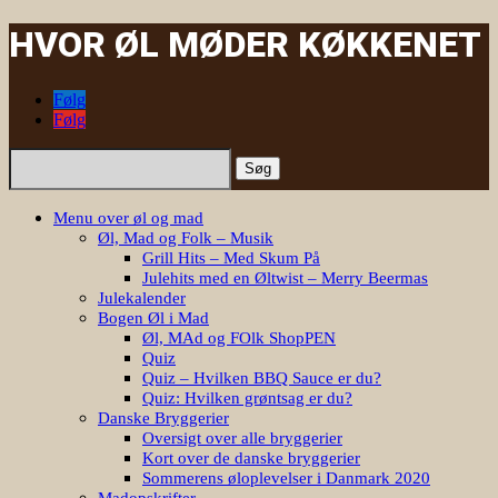
HVOR ØL MØDER KØKKENET
Følg
Følg
Søg
efter:
Menu over øl og mad
Øl, Mad og Folk – Musik
Grill Hits – Med Skum På
Julehits med en Øltwist – Merry Beermas
Julekalender
Bogen Øl i Mad
Øl, MAd og FOlk ShopPEN
Quiz
Quiz – Hvilken BBQ Sauce er du?
Quiz: Hvilken grøntsag er du?
Danske Bryggerier
Oversigt over alle bryggerier
Kort over de danske bryggerier
Sommerens øloplevelser i Danmark 2020
Madopskrifter