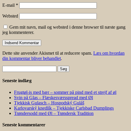
E-mail
*
Websted
Gem mit navn, mail og websted i denne browser til næste gang
jeg kommenterer.
Dette site anvender Akismet til at reducere spam.
Læs om hvordan
din kommentar bliver behandlet
.
Søg
efter:
Seneste indlæg
Frugtøl-is med bær – sommer på pind med et strejf af øl
Svin på Glas – Flæskesværsspread med Øl
Tjekkisk Gulasch – Hospodský Guláš
Karlovarský knedlík – Tjekkiske Carlsbad Dumplings
Trøndersodd med Øl – Trøndersk Tradition
Seneste kommentarer