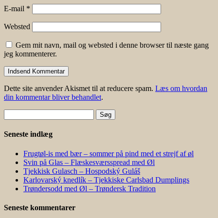
E-mail
*
Websted
Gem mit navn, mail og websted i denne browser til næste gang
jeg kommenterer.
Dette site anvender Akismet til at reducere spam.
Læs om hvordan
din kommentar bliver behandlet
.
Søg
efter:
Seneste indlæg
Frugtøl-is med bær – sommer på pind med et strejf af øl
Svin på Glas – Flæskesværsspread med Øl
Tjekkisk Gulasch – Hospodský Guláš
Karlovarský knedlík – Tjekkiske Carlsbad Dumplings
Trøndersodd med Øl – Trøndersk Tradition
Seneste kommentarer