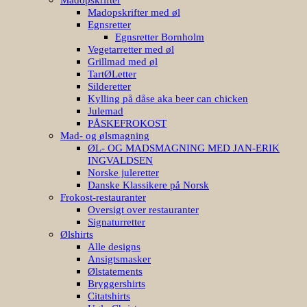
Madopskrifter med øl
Egnsretter
Egnsretter Bornholm
Vegetarretter med øl
Grillmad med øl
TartØLetter
Silderetter
Kylling på dåse aka beer can chicken
Julemad
PÅSKEFROKOST
Mad- og ølsmagning
ØL- OG MADSMAGNING MED JAN-ERIK
INGVALDSEN
Norske juleretter
Danske Klassikere på Norsk
Frokost-restauranter
Oversigt over restauranter
Signaturretter
Ølshirts
Alle designs
Ansigtsmasker
Ølstatements
Bryggershirts
Citatshirts