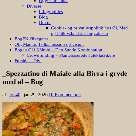
Ugly Christmas
Diverse
Infographics
Blog
Om os
Cookie- og privatlivspolitik hos Øl, Mad
og Folk v/Jan Erik Ingvaldsen
BogEN Ølvegetar
ØL, Mad og Folks mission og vision
Bogen Øl i Kålrabi – Den Sunde Kombination
Crowdfunding – Plantebaserede Juleklassikere
Forside – Divi
_Spezzatino di Maiale alla Birra i gryde
med øl – Bog
af
jeric40
|
jan 29, 2026
|
0 Kommentarer