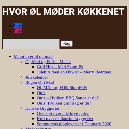
HVOR ØL MØDER KØKKENET
Følg
Følg
Søg
efter:
Menu over øl og mad
Øl, Mad og Folk – Musik
Grill Hits – Med Skum På
Julehits med en Øltwist – Merry Beermas
Julekalender
Bogen Øl i Mad
Øl, MAd og FOlk ShopPEN
Quiz
Quiz – Hvilken BBQ Sauce er du?
Quiz: Hvilken grøntsag er du?
Danske Bryggerier
Oversigt over alle bryggerier
Kort over de danske bryggerier
Sommerens øloplevelser i Danmark 2020
Madopskrifter