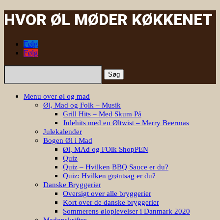
HVOR ØL MØDER KØKKENET
Følg
Følg
Søg
efter:
Menu over øl og mad
Øl, Mad og Folk – Musik
Grill Hits – Med Skum På
Julehits med en Øltwist – Merry Beermas
Julekalender
Bogen Øl i Mad
Øl, MAd og FOlk ShopPEN
Quiz
Quiz – Hvilken BBQ Sauce er du?
Quiz: Hvilken grøntsag er du?
Danske Bryggerier
Oversigt over alle bryggerier
Kort over de danske bryggerier
Sommerens øloplevelser i Danmark 2020
Madopskrifter