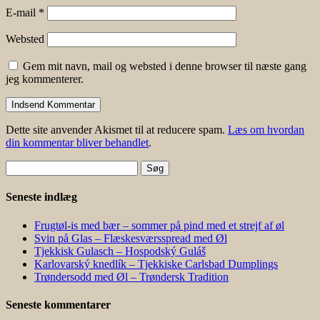
E-mail
*
Websted
Gem mit navn, mail og websted i denne browser til næste gang
jeg kommenterer.
Dette site anvender Akismet til at reducere spam.
Læs om hvordan
din kommentar bliver behandlet
.
Søg
efter:
Seneste indlæg
Frugtøl-is med bær – sommer på pind med et strejf af øl
Svin på Glas – Flæskesværsspread med Øl
Tjekkisk Gulasch – Hospodský Guláš
Karlovarský knedlík – Tjekkiske Carlsbad Dumplings
Trøndersodd med Øl – Trøndersk Tradition
Seneste kommentarer