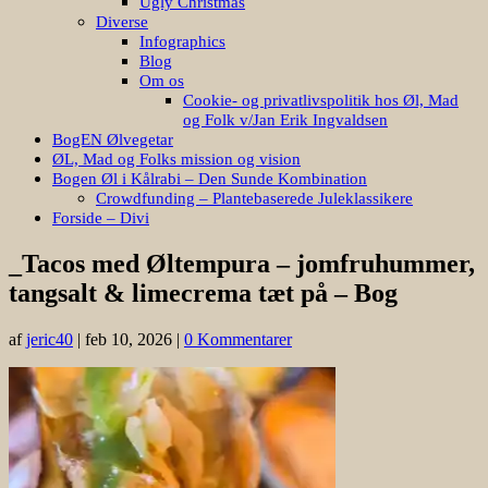
Ugly Christmas
Diverse
Infographics
Blog
Om os
Cookie- og privatlivspolitik hos Øl, Mad
og Folk v/Jan Erik Ingvaldsen
BogEN Ølvegetar
ØL, Mad og Folks mission og vision
Bogen Øl i Kålrabi – Den Sunde Kombination
Crowdfunding – Plantebaserede Juleklassikere
Forside – Divi
_Tacos med Øltempura – jomfruhummer,
tangsalt & limecrema tæt på – Bog
af
jeric40
|
feb 10, 2026
|
0 Kommentarer