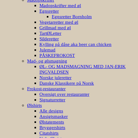
Madopskrifter med øl
Egnsretter
Egnsretter Bornholm
Vegetarretter med øl
Grillmad med øl
TartØLetter
Silderetter
Kylling på dåse aka beer can chicken
Julemad
PÅSKEFROKOST
Mad- og ølsmagning
ØL- OG MADSMAGNING MED JAN-ERIK
INGVALDSEN
Norske juleretter
Danske Klassikere på Norsk
Frokost-restauranter
Oversigt over restauranter
Signaturretter
Ølshirts
Alle designs
Ansigtsmasker
Ølstatements
Bryggershirts
Citatshirts