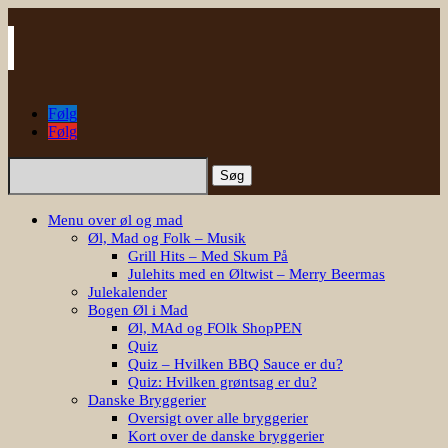
Følg
Følg
Søg
efter:
Menu over øl og mad
Øl, Mad og Folk – Musik
Grill Hits – Med Skum På
Julehits med en Øltwist – Merry Beermas
Julekalender
Bogen Øl i Mad
Øl, MAd og FOlk ShopPEN
Quiz
Quiz – Hvilken BBQ Sauce er du?
Quiz: Hvilken grøntsag er du?
Danske Bryggerier
Oversigt over alle bryggerier
Kort over de danske bryggerier