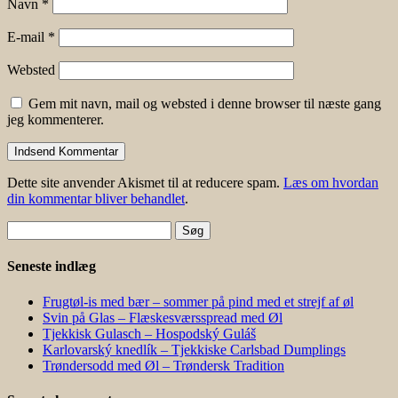
Navn
*
E-mail
*
Websted
Gem mit navn, mail og websted i denne browser til næste gang
jeg kommenterer.
Dette site anvender Akismet til at reducere spam.
Læs om hvordan
din kommentar bliver behandlet
.
Søg
efter:
Seneste indlæg
Frugtøl-is med bær – sommer på pind med et strejf af øl
Svin på Glas – Flæskesværsspread med Øl
Tjekkisk Gulasch – Hospodský Guláš
Karlovarský knedlík – Tjekkiske Carlsbad Dumplings
Trøndersodd med Øl – Trøndersk Tradition