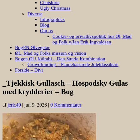
Citatshirts
Ugly Christmas
Diverse
Infographics
Blog
Om os
Cookie- og privatlivspolitik hos Øl, Mad
og Folk v/Jan Erik Ingvaldsen
BogEN Ølvegetar
ØL, Mad og Folks mission og vision
Bogen Øl i Kålrabi – Den Sunde Kombination
Crowdfunding – Plantebaserede Juleklassikere
Forside – Divi
_Tjekkisk Gullasch – Hospodsky Gulas
med krydderier – Bog
af
jeric40
|
jun 9, 2026
|
0 Kommentarer