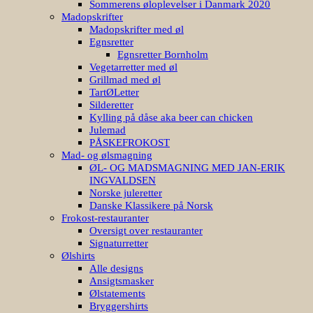
Sommerens øloplevelser i Danmark 2020
Madopskrifter
Madopskrifter med øl
Egnsretter
Egnsretter Bornholm
Vegetarretter med øl
Grillmad med øl
TartØLetter
Silderetter
Kylling på dåse aka beer can chicken
Julemad
PÅSKEFROKOST
Mad- og ølsmagning
ØL- OG MADSMAGNING MED JAN-ERIK
INGVALDSEN
Norske juleretter
Danske Klassikere på Norsk
Frokost-restauranter
Oversigt over restauranter
Signaturretter
Ølshirts
Alle designs
Ansigtsmasker
Ølstatements
Bryggershirts