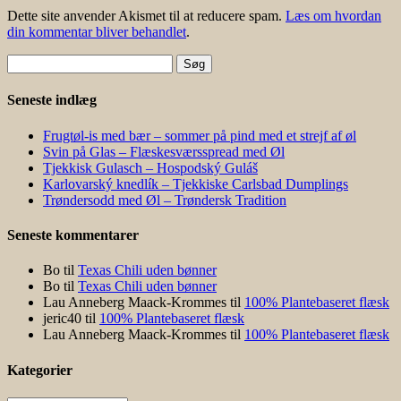
Dette site anvender Akismet til at reducere spam.
Læs om hvordan
din kommentar bliver behandlet
.
Søg
efter:
Seneste indlæg
Frugtøl-is med bær – sommer på pind med et strejf af øl
Svin på Glas – Flæskesværsspread med Øl
Tjekkisk Gulasch – Hospodský Guláš
Karlovarský knedlík – Tjekkiske Carlsbad Dumplings
Trøndersodd med Øl – Trøndersk Tradition
Seneste kommentarer
Bo
til
Texas Chili uden bønner
Bo
til
Texas Chili uden bønner
Lau Anneberg Maack-Krommes
til
100% Plantebaseret flæsk
jeric40
til
100% Plantebaseret flæsk
Lau Anneberg Maack-Krommes
til
100% Plantebaseret flæsk
Kategorier