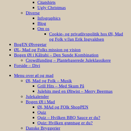
Citatshirts
Ugly Christmas
Diverse
Infographics
Blog
Om os
Cookie- og privatlivspolitik hos Øl, Mad
og Folk v/Jan Erik Ingvaldsen
BogEN Ølvegetar
ØL, Mad og Folks mission og vision
Bogen Øl i Kålrabi – Den Sunde Kombination
Crowdfunding – Plantebaserede Juleklassikere
Forside – Divi
Menu over øl og mad
Øl, Mad og Folk – Musik
Grill Hits – Med Skum På
Julehits med en Øltwist – Merry Beermas
Julekalender
Bogen Øl i Mad
Øl, MAd og FOlk ShopPEN
Quiz
Quiz – Hvilken BBQ Sauce er du?
Quiz: Hvilken grøntsag er du?
Danske Bryggerier