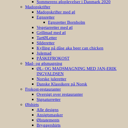
Sommerens øloplevelser i Danmark 2020
Madopskrifter
Madopskrifter med øl
Egnsretter
Egnsretter Bornholm
Vegetarretter med øl
Grillmad med øl
TartØLetter
Silderetter
Kylling på dåse aka beer can chicken
Julemad
PÅSKEFROKOST
Mad- og ølsmagning
ØL- OG MADSMAGNING MED JAN-ERIK
INGVALDSEN
Norske juleretter
Danske Klassikere på Norsk
Frokost-restauranter
Oversigt over restauranter
Signaturretter
Ølshirts
Alle designs
Ansigtsmasker
Ølstatements
Bryggershirts