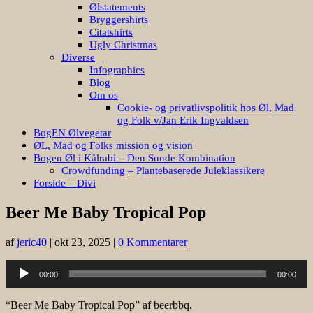
Ølstatements
Bryggershirts
Citatshirts
Ugly Christmas
Diverse
Infographics
Blog
Om os
Cookie- og privatlivspolitik hos Øl, Mad
og Folk v/Jan Erik Ingvaldsen
BogEN Ølvegetar
ØL, Mad og Folks mission og vision
Bogen Øl i Kålrabi – Den Sunde Kombination
Crowdfunding – Plantebaserede Juleklassikere
Forside – Divi
Beer Me Baby Tropical Pop
af
jeric40
|
okt 23, 2025
|
0 Kommentarer
Lydafspiller
00:00
00:00
“Beer Me Baby Tropical Pop” af beerbbq.