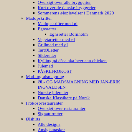
Oversigt over alle bryggerier
Kort over de danske bryggerier
Sommerens øloplevelser i Danmark 2020
Madopskrifter
Madopskrifter med øl
Egnsretter
Egnsretter Bornholm
Vegetarretter med øl
Grillmad med øl
TartØLetter
Silderetter
Kylling på dåse aka beer can chicken
Julemad
PÅSKEFROKOST
Mad- og ølsmagning
ØL- OG MADSMAGNING MED JAN-ERIK
INGVALDSEN
Norske juleretter
Danske Klassikere på Norsk
Frokost-restauranter
Oversigt over restauranter
Signaturretter
Ølshirts
Alle designs
Ansigtsmasker