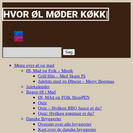
HVOR ØL MØDER
|
Følg
Følg
Søg
efter:
Menu over øl og mad
Øl, Mad og Folk – Musik
Grill Hits – Med Skum På
Julehits med en Øltwist – Merry Beermas
Julekalender
Bogen Øl i Mad
Øl, MAd og FOlk ShopPEN
Quiz
Quiz – Hvilken BBQ Sauce er du?
Quiz: Hvilken grøntsag er du?
Danske Bryggerier
Oversigt over alle bryggerier
Kort over de danske bryggerier