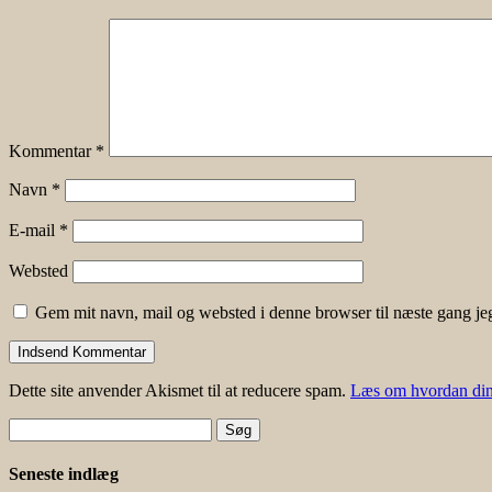
Kommentar
*
Navn
*
E-mail
*
Websted
Gem mit navn, mail og websted i denne browser til næste gang j
Dette site anvender Akismet til at reducere spam.
Læs om hvordan din
Søg
efter:
Seneste indlæg