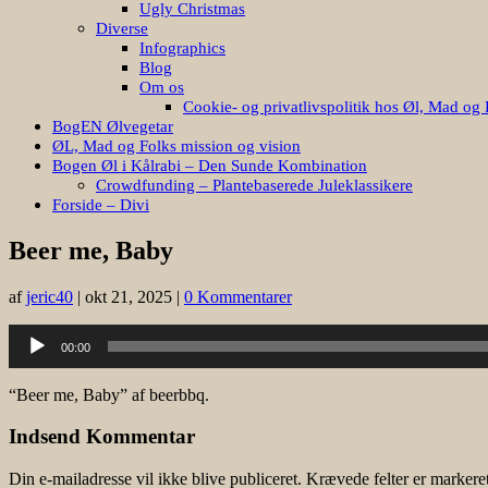
Ugly Christmas
Diverse
Infographics
Blog
Om os
Cookie- og privatlivspolitik hos Øl, Mad og 
BogEN Ølvegetar
ØL, Mad og Folks mission og vision
Bogen Øl i Kålrabi – Den Sunde Kombination
Crowdfunding – Plantebaserede Juleklassikere
Forside – Divi
Beer me, Baby
af
jeric40
|
okt 21, 2025
|
0 Kommentarer
Lydafspiller
00:00
“Beer me, Baby” af beerbbq.
Indsend Kommentar
Din e-mailadresse vil ikke blive publiceret.
Krævede felter er marker