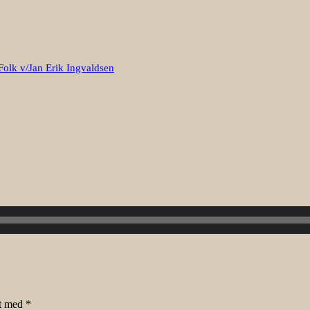
Folk v/Jan Erik Ingvaldsen
et med
*