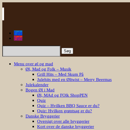
Følg
Følg
Søg
efter:
Menu over øl og mad
Øl, Mad og Folk – Musik
Grill Hits – Med Skum På
Julehits med en Øltwist – Merry Beermas
Julekalender
Bogen Øl i Mad
Øl, MAd og FOlk ShopPEN
Quiz
Quiz – Hvilken BBQ Sauce er du?
Quiz: Hvilken grøntsag er du?
Danske Bryggerier
Oversigt over alle bryggerier
Kort over de danske bryggerier