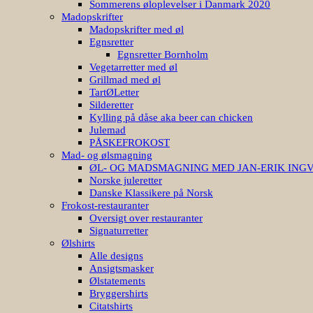
Sommerens øloplevelser i Danmark 2020
Madopskrifter
Madopskrifter med øl
Egnsretter
Egnsretter Bornholm
Vegetarretter med øl
Grillmad med øl
TartØLetter
Silderetter
Kylling på dåse aka beer can chicken
Julemad
PÅSKEFROKOST
Mad- og ølsmagning
ØL- OG MADSMAGNING MED JAN-ERIK ING
Norske juleretter
Danske Klassikere på Norsk
Frokost-restauranter
Oversigt over restauranter
Signaturretter
Ølshirts
Alle designs
Ansigtsmasker
Ølstatements
Bryggershirts
Citatshirts