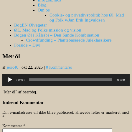
Blog
Om os
Cookie- og privatlivspolitik hos Øl, Mad
og Folk v/Jan Erik Ingvaldsen
BogEN Ølvegetar
ØL, Mad og Folks mission og vision
Bogen Øl i Kålrabi – Den Sunde Kombination
Crowdfunding – Plantebaserede Juleklassikere
Forside – Divi
Mer öl
af
jeric40
|
okt 22, 2025
|
0 Kommentarer
Lydafspiller
00:00
00:00
“Mer öl” af beerbbq.
Indsend Kommentar
Din e-mailadresse vil ikke blive publiceret.
Krævede felter er markeret med
*
Kommentar
*