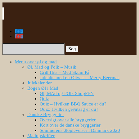
Følg
Følg
Søg
efter:
Menu over øl og mad
Øl, Mad og Folk – Musik
Grill Hits – Med Skum På
Julehits med en Øltwist – Merry Beermas
Julekalender
Bogen Øl i Mad
Øl, MAd og FOlk ShopPEN
Quiz
Quiz – Hvilken BBQ Sauce er du?
Quiz: Hvilken grøntsag er du?
Danske Bryggerier
Oversigt over alle bryggerier
Kort over de danske bryggerier
Sommerens øloplevelser i Danmark 2020
Madopskrifter