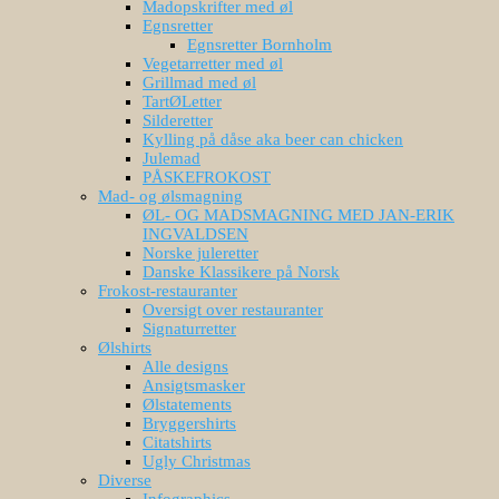
Madopskrifter med øl
Egnsretter
Egnsretter Bornholm
Vegetarretter med øl
Grillmad med øl
TartØLetter
Silderetter
Kylling på dåse aka beer can chicken
Julemad
PÅSKEFROKOST
Mad- og ølsmagning
ØL- OG MADSMAGNING MED JAN-ERIK
INGVALDSEN
Norske juleretter
Danske Klassikere på Norsk
Frokost-restauranter
Oversigt over restauranter
Signaturretter
Ølshirts
Alle designs
Ansigtsmasker
Ølstatements
Bryggershirts
Citatshirts
Ugly Christmas
Diverse
Infographics