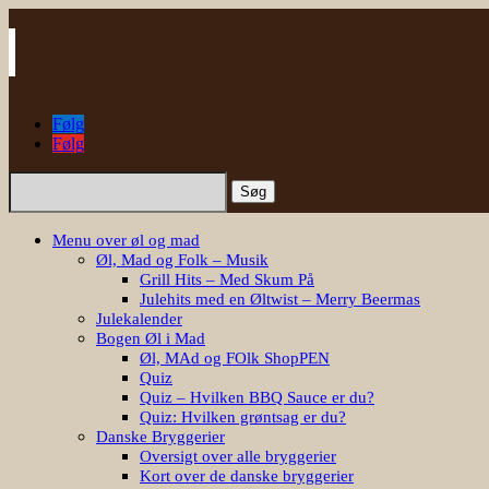
Følg
Følg
Søg
efter:
Menu over øl og mad
Øl, Mad og Folk – Musik
Grill Hits – Med Skum På
Julehits med en Øltwist – Merry Beermas
Julekalender
Bogen Øl i Mad
Øl, MAd og FOlk ShopPEN
Quiz
Quiz – Hvilken BBQ Sauce er du?
Quiz: Hvilken grøntsag er du?
Danske Bryggerier
Oversigt over alle bryggerier
Kort over de danske bryggerier