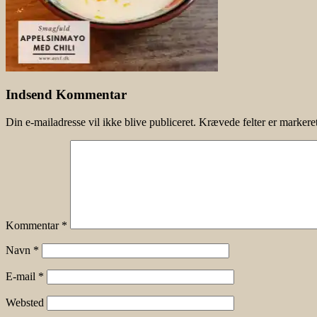
Indsend Kommentar
Din e-mailadresse vil ikke blive publiceret.
Krævede felter er marker
Kommentar
*
Navn
*
E-mail
*
Websted