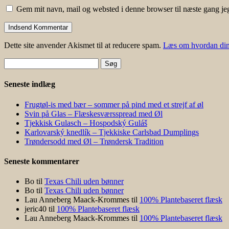
Gem mit navn, mail og websted i denne browser til næste gang j
Dette site anvender Akismet til at reducere spam.
Læs om hvordan din
Søg
efter:
Seneste indlæg
Frugtøl-is med bær – sommer på pind med et strejf af øl
Svin på Glas – Flæskesværsspread med Øl
Tjekkisk Gulasch – Hospodský Guláš
Karlovarský knedlík – Tjekkiske Carlsbad Dumplings
Trøndersodd med Øl – Trøndersk Tradition
Seneste kommentarer
Bo
til
Texas Chili uden bønner
Bo
til
Texas Chili uden bønner
Lau Anneberg Maack-Krommes
til
100% Plantebaseret flæsk
jeric40
til
100% Plantebaseret flæsk
Lau Anneberg Maack-Krommes
til
100% Plantebaseret flæsk