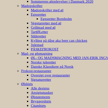
Sommerens øloplevelser i Danmark 2020
Madopskrifter
Madopskrifter med øl
Egnsretter
Egnsretter Bornholm
Vegetarretter med øl
Grillmad med øl
TartØLetter
Silderetter
Kylling på dåse aka beer can chicken
Julemad
PÅSKEFROKOST
Mad- og ølsmagning
ØL- OG MADSMAGNING MED JAN-ERIK ING
Norske juleretter
Danske Klassikere på Norsk
Frokost-restauranter
Oversigt over restauranter
Signaturretter
Ølshirts
Alle designs
Ansigtsmasker
Ølstatements
Bryggershirts
Citatshirts