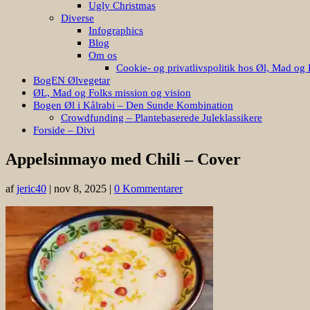
Ugly Christmas
Diverse
Infographics
Blog
Om os
Cookie- og privatlivspolitik hos Øl, Mad og 
BogEN Ølvegetar
ØL, Mad og Folks mission og vision
Bogen Øl i Kålrabi – Den Sunde Kombination
Crowdfunding – Plantebaserede Juleklassikere
Forside – Divi
Appelsinmayo med Chili – Cover
af
jeric40
|
nov 8, 2025
|
0 Kommentarer