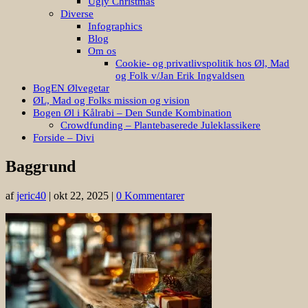
Ugly Christmas
Diverse
Infographics
Blog
Om os
Cookie- og privatlivspolitik hos Øl, Mad
og Folk v/Jan Erik Ingvaldsen
BogEN Ølvegetar
ØL, Mad og Folks mission og vision
Bogen Øl i Kålrabi – Den Sunde Kombination
Crowdfunding – Plantebaserede Juleklassikere
Forside – Divi
Baggrund
af
jeric40
|
okt 22, 2025
|
0 Kommentarer