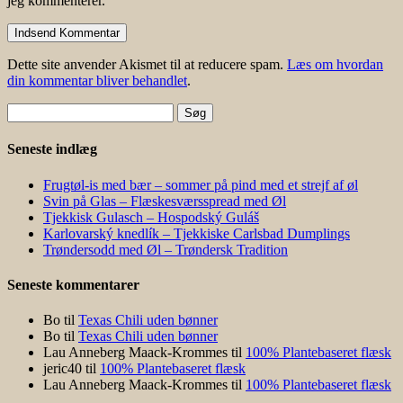
jeg kommenterer.
Dette site anvender Akismet til at reducere spam.
Læs om hvordan
din kommentar bliver behandlet
.
Søg
efter:
Seneste indlæg
Frugtøl-is med bær – sommer på pind med et strejf af øl
Svin på Glas – Flæskesværsspread med Øl
Tjekkisk Gulasch – Hospodský Guláš
Karlovarský knedlík – Tjekkiske Carlsbad Dumplings
Trøndersodd med Øl – Trøndersk Tradition
Seneste kommentarer
Bo
til
Texas Chili uden bønner
Bo
til
Texas Chili uden bønner
Lau Anneberg Maack-Krommes
til
100% Plantebaseret flæsk
jeric40
til
100% Plantebaseret flæsk
Lau Anneberg Maack-Krommes
til
100% Plantebaseret flæsk