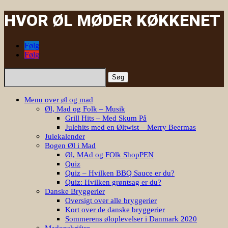
HVOR ØL MØDER KØKKENET
Følg
Følg
Søg
efter:
Menu over øl og mad
Øl, Mad og Folk – Musik
Grill Hits – Med Skum På
Julehits med en Øltwist – Merry Beermas
Julekalender
Bogen Øl i Mad
Øl, MAd og FOlk ShopPEN
Quiz
Quiz – Hvilken BBQ Sauce er du?
Quiz: Hvilken grøntsag er du?
Danske Bryggerier
Oversigt over alle bryggerier
Kort over de danske bryggerier
Sommerens øloplevelser i Danmark 2020
Madopskrifter