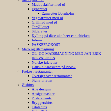
Madopskrifter med øl
Egnsretter
Egnsretter Bornholm
Vegetarretter med øl
Grillmad med øl
TartØLetter
Silderetter
Kylling på dåse aka beer can chicken
Julemad
PÅSKEFROKOST
Mad- og ølsmagning
ØL- OG MADSMAGNING MED JAN-ERIK
INGVALDSEN
Norske juleretter
Danske Klassikere på Norsk
Frokost-restauranter
Oversigt over restauranter
Signaturretter
Ølshirts
Alle designs
Ansigtsmasker
Ølstatements
Bryggershirts
Citatshirts