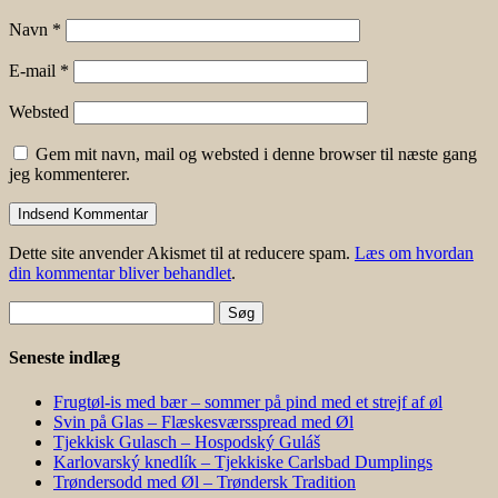
Navn
*
E-mail
*
Websted
Gem mit navn, mail og websted i denne browser til næste gang
jeg kommenterer.
Dette site anvender Akismet til at reducere spam.
Læs om hvordan
din kommentar bliver behandlet
.
Søg
efter:
Seneste indlæg
Frugtøl-is med bær – sommer på pind med et strejf af øl
Svin på Glas – Flæskesværsspread med Øl
Tjekkisk Gulasch – Hospodský Guláš
Karlovarský knedlík – Tjekkiske Carlsbad Dumplings
Trøndersodd med Øl – Trøndersk Tradition