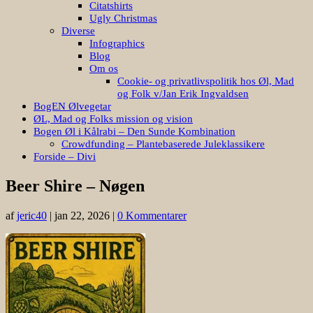
Citatshirts
Ugly Christmas
Diverse
Infographics
Blog
Om os
Cookie- og privatlivspolitik hos Øl, Mad
og Folk v/Jan Erik Ingvaldsen
BogEN Ølvegetar
ØL, Mad og Folks mission og vision
Bogen Øl i Kålrabi – Den Sunde Kombination
Crowdfunding – Plantebaserede Juleklassikere
Forside – Divi
Beer Shire – Nøgen
af
jeric40
|
jan 22, 2026
|
0 Kommentarer