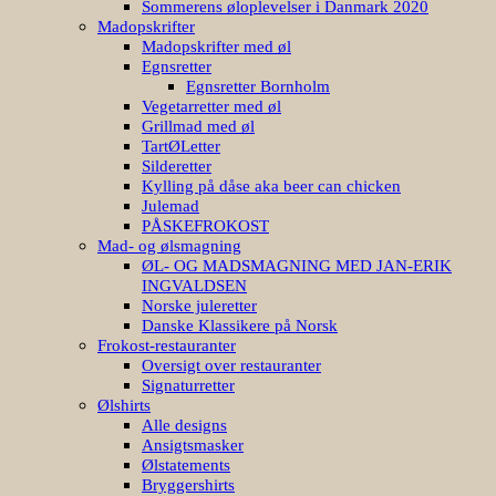
Sommerens øloplevelser i Danmark 2020
Madopskrifter
Madopskrifter med øl
Egnsretter
Egnsretter Bornholm
Vegetarretter med øl
Grillmad med øl
TartØLetter
Silderetter
Kylling på dåse aka beer can chicken
Julemad
PÅSKEFROKOST
Mad- og ølsmagning
ØL- OG MADSMAGNING MED JAN-ERIK
INGVALDSEN
Norske juleretter
Danske Klassikere på Norsk
Frokost-restauranter
Oversigt over restauranter
Signaturretter
Ølshirts
Alle designs
Ansigtsmasker
Ølstatements
Bryggershirts