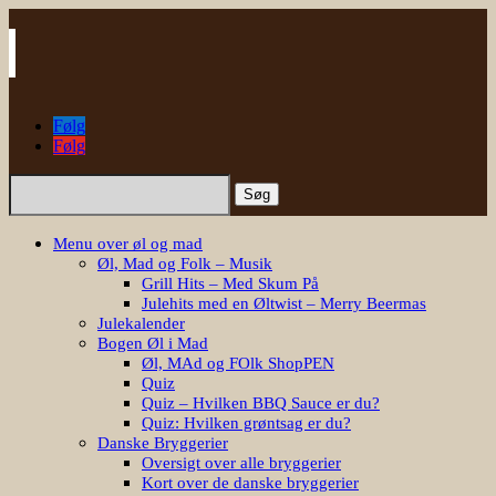
Følg
Følg
Søg
efter:
Menu over øl og mad
Øl, Mad og Folk – Musik
Grill Hits – Med Skum På
Julehits med en Øltwist – Merry Beermas
Julekalender
Bogen Øl i Mad
Øl, MAd og FOlk ShopPEN
Quiz
Quiz – Hvilken BBQ Sauce er du?
Quiz: Hvilken grøntsag er du?
Danske Bryggerier
Oversigt over alle bryggerier
Kort over de danske bryggerier