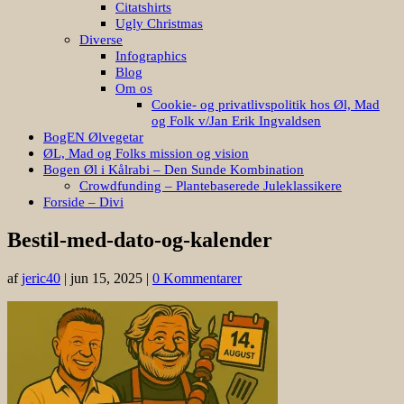
Citatshirts
Ugly Christmas
Diverse
Infographics
Blog
Om os
Cookie- og privatlivspolitik hos Øl, Mad
og Folk v/Jan Erik Ingvaldsen
BogEN Ølvegetar
ØL, Mad og Folks mission og vision
Bogen Øl i Kålrabi – Den Sunde Kombination
Crowdfunding – Plantebaserede Juleklassikere
Forside – Divi
Bestil-med-dato-og-kalender
af
jeric40
|
jun 15, 2025
|
0 Kommentarer