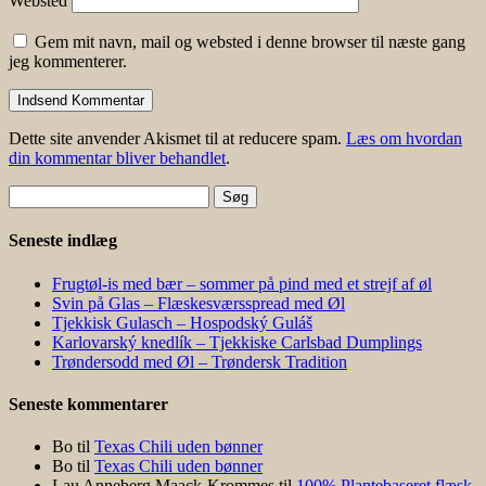
Websted
Gem mit navn, mail og websted i denne browser til næste gang
jeg kommenterer.
Dette site anvender Akismet til at reducere spam.
Læs om hvordan
din kommentar bliver behandlet
.
Søg
efter:
Seneste indlæg
Frugtøl-is med bær – sommer på pind med et strejf af øl
Svin på Glas – Flæskesværsspread med Øl
Tjekkisk Gulasch – Hospodský Guláš
Karlovarský knedlík – Tjekkiske Carlsbad Dumplings
Trøndersodd med Øl – Trøndersk Tradition
Seneste kommentarer
Bo
til
Texas Chili uden bønner
Bo
til
Texas Chili uden bønner
Lau Anneberg Maack-Krommes
til
100% Plantebaseret flæsk