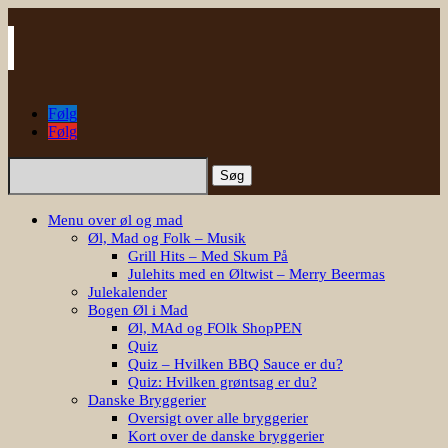
Følg
Følg
Søg
efter:
Menu over øl og mad
Øl, Mad og Folk – Musik
Grill Hits – Med Skum På
Julehits med en Øltwist – Merry Beermas
Julekalender
Bogen Øl i Mad
Øl, MAd og FOlk ShopPEN
Quiz
Quiz – Hvilken BBQ Sauce er du?
Quiz: Hvilken grøntsag er du?
Danske Bryggerier
Oversigt over alle bryggerier
Kort over de danske bryggerier