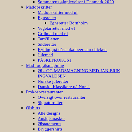
Sommerens øloplevelser i Danmark 2020
Madopskrifter
Madopskrifter med øl
Egnsretter
Egnsretter Bornholm
Vegetarretter med øl
Grillmad med øl
TartØLetter
Silderetter
Kylling på dåse aka beer can chicken
Julemad
PÅSKEFROKOST
Mad- og ølsmagning
ØL- OG MADSMAGNING MED JAN-ERIK
INGVALDSEN
Norske juleretter
Danske Klassikere på Norsk
Frokost-restauranter
Oversigt over restauranter
Signaturretter
Ølshirts
Alle designs
Ansigtsmasker
Ølstatements
Bryggershirts