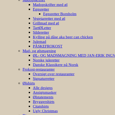
Madopskrifter med øl
Egnsretter
Egnsretter Bornholm
Vegetarretter med øl
Grillmad med øl
TartØLetter
Silderetter
Kylling på dåse aka beer can chicken
Julemad
PÅSKEFROKOST
Mad- og ølsmagning
ØL- OG MADSMAGNING MED JAN-ERIK ING
Norske juleretter
Danske Klassikere på Norsk
Frokost-restauranter
Oversigt over restauranter
Signaturretter
Ølshirts
Alle designs
Ansigtsmasker
Ølstatements
Bryggershirts
Citatshirts
Ugly Christmas