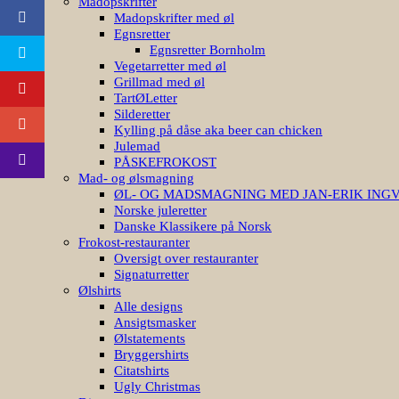
Madopskrifter
Madopskrifter med øl
Egnsretter
Egnsretter Bornholm
Vegetarretter med øl
Grillmad med øl
TartØLetter
Silderetter
Kylling på dåse aka beer can chicken
Julemad
PÅSKEFROKOST
Mad- og ølsmagning
ØL- OG MADSMAGNING MED JAN-ERIK ING
Norske juleretter
Danske Klassikere på Norsk
Frokost-restauranter
Oversigt over restauranter
Signaturretter
Ølshirts
Alle designs
Ansigtsmasker
Ølstatements
Bryggershirts
Citatshirts
Ugly Christmas