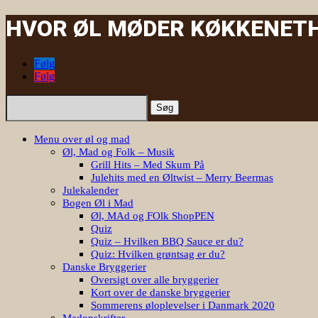
HVOR ØL MØDER KØKKENET
|
Følg
Følg
Søg
efter:
Menu over øl og mad
Øl, Mad og Folk – Musik
Grill Hits – Med Skum På
Julehits med en Øltwist – Merry Beermas
Julekalender
Bogen Øl i Mad
Øl, MAd og FOlk ShopPEN
Quiz
Quiz – Hvilken BBQ Sauce er du?
Quiz: Hvilken grøntsag er du?
Danske Bryggerier
Oversigt over alle bryggerier
Kort over de danske bryggerier
Sommerens øloplevelser i Danmark 2020
Madopskrifter