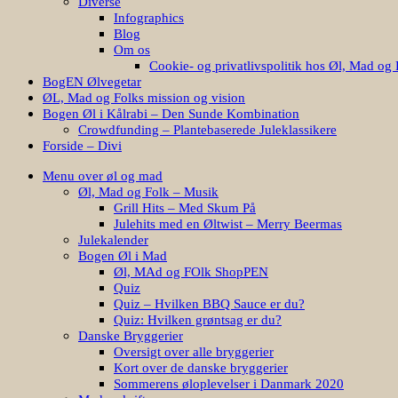
Diverse
Infographics
Blog
Om os
Cookie- og privatlivspolitik hos Øl, Mad og 
BogEN Ølvegetar
ØL, Mad og Folks mission og vision
Bogen Øl i Kålrabi – Den Sunde Kombination
Crowdfunding – Plantebaserede Juleklassikere
Forside – Divi
Menu over øl og mad
Øl, Mad og Folk – Musik
Grill Hits – Med Skum På
Julehits med en Øltwist – Merry Beermas
Julekalender
Bogen Øl i Mad
Øl, MAd og FOlk ShopPEN
Quiz
Quiz – Hvilken BBQ Sauce er du?
Quiz: Hvilken grøntsag er du?
Danske Bryggerier
Oversigt over alle bryggerier
Kort over de danske bryggerier
Sommerens øloplevelser i Danmark 2020