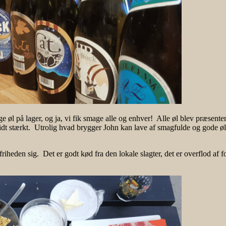
ge øl på lager, og ja, vi fik smage alle og enhver! Alle øl blev præsen
 lidt stærkt. Utrolig hvad brygger John kan lave af smagfulde og gode øl. 
riheden sig. Det er godt kød fra den lokale slagter, det er overflod af f