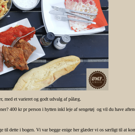
 med et varieret og godt udvalg af pålæg.
er? 400 kr pr person i hytten inkl leje af sengetøj og vil du have afte
e til dette i bogen. Vi var begge enige her glæder vi os særligt til at k