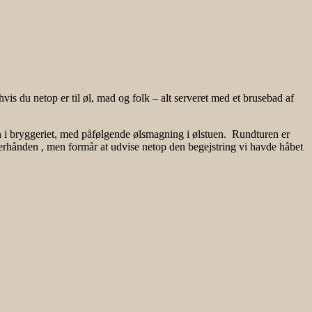
is du netop er til øl, mad og folk – alt serveret med et brusebad af
en i bryggeriet, med påfølgende ølsmagning i ølstuen. Rundturen er
rhånden , men formår at udvise netop den begejstring vi havde håbet