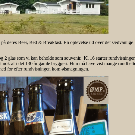
d på deres Beer, Bed & Breakfast. En oplevelse ud over det sædvanlige hv
e og 2 glas som vi kan beholde som souvenir. Kl 16 starter rundvisning
nok af i det 130 år gamle bryggeri. Hun må have vist mange rundt efte
d med for efter rundvisningen kom ølsmagningen.