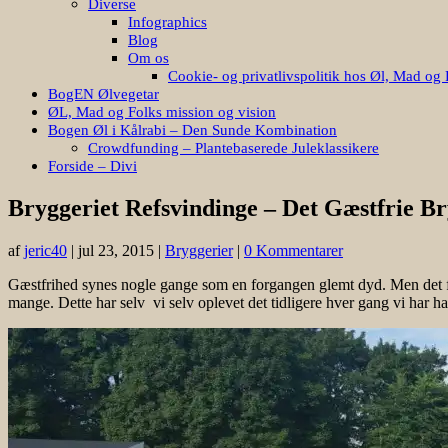
Diverse
Infographics
Blog
Om os
Cookie- og privatlivspolitik hos Øl, Mad og 
BogEN Ølvegetar
ØL, Mad og Folks mission og vision
Bogen Øl i Kålrabi – Den Sunde Kombination
Crowdfunding – Plantebaserede Juleklassikere
Forside – Divi
Bryggeriet Refsvindinge – Det Gæstfrie Br
af
jeric40
|
jul 23, 2015
|
Bryggerier
|
0 Kommentarer
Gæstfrihed synes nogle gange som en forgangen glemt dyd. Men det fin
mange. Dette har selv vi selv oplevet det tidligere hver gang vi har ha