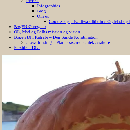
Diverse
Infographics
Blog
Om os
Cookie- og privatlivspolitik hos Øl, Mad og 
BogEN Ølvegetar
ØL, Mad og Folks mission og vision
Bogen Øl i Kålrabi – Den Sunde Kombination
Crowdfunding – Plantebaserede Juleklassikere
Forside – Divi