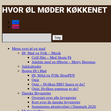
HVOR ØL MØDER KØKKENET
Følg
Følg
Søg
efter:
Menu over øl og mad
Øl, Mad og Folk – Musik
Grill Hits – Med Skum På
Julehits med en Øltwist – Merry Beermas
Julekalender
Bogen Øl i Mad
Øl, MAd og FOlk ShopPEN
Quiz
Quiz – Hvilken BBQ Sauce er du?
Quiz: Hvilken grøntsag er du?
Danske Bryggerier
Oversigt over alle bryggerier
Kort over de danske bryggerier
Sommerens øloplevelser i Danmark 2020
Madopskrifter