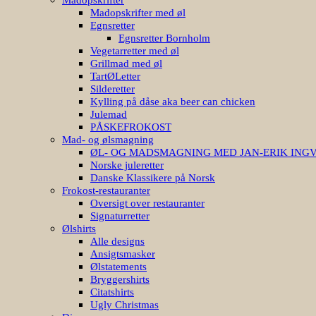
Madopskrifter med øl
Egnsretter
Egnsretter Bornholm
Vegetarretter med øl
Grillmad med øl
TartØLetter
Silderetter
Kylling på dåse aka beer can chicken
Julemad
PÅSKEFROKOST
Mad- og ølsmagning
ØL- OG MADSMAGNING MED JAN-ERIK ING
Norske juleretter
Danske Klassikere på Norsk
Frokost-restauranter
Oversigt over restauranter
Signaturretter
Ølshirts
Alle designs
Ansigtsmasker
Ølstatements
Bryggershirts
Citatshirts
Ugly Christmas