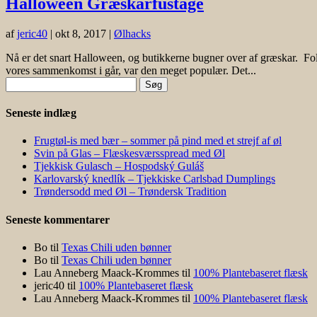
Halloween Græskarfustage
af
jeric40
|
okt 8, 2017
|
Ølhacks
Nå er det snart Halloween, og butikkerne bugner over af græskar. Fol
vores sammenkomst i går, var den meget populær. Det...
Søg
efter:
Seneste indlæg
Frugtøl-is med bær – sommer på pind med et strejf af øl
Svin på Glas – Flæskesværsspread med Øl
Tjekkisk Gulasch – Hospodský Guláš
Karlovarský knedlík – Tjekkiske Carlsbad Dumplings
Trøndersodd med Øl – Trøndersk Tradition
Seneste kommentarer
Bo
til
Texas Chili uden bønner
Bo
til
Texas Chili uden bønner
Lau Anneberg Maack-Krommes
til
100% Plantebaseret flæsk
jeric40
til
100% Plantebaseret flæsk
Lau Anneberg Maack-Krommes
til
100% Plantebaseret flæsk