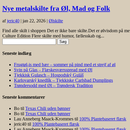
Nye metalskilte fra Øl, Mad og Folk
af
jeric40
|
jan 22, 2026
|
Ølskilte
Find alle skilt i shoppen Det er ikke bare skilte.Det er ølvisdom på me
Culture Edition Flere skilte med humor, fællesskab og...
Søg
efter:
Seneste indlæg
Frugtøl-is med bær – sommer på pind med et strejf af øl
Svin på Glas – Flæskesværsspread med Øl
Tjekkisk Gulasch – Hospodský Guláš
Karlovarský knedlík – Tjekkiske Carlsbad Dumplings
Trøndersodd med Øl – Trøndersk Tradition
Seneste kommentarer
Bo
til
Texas Chili uden bønner
Bo
til
Texas Chili uden bønner
Lau Anneberg Maack-Krommes
til
100% Plantebaseret flæsk
jeric40
til
100% Plantebaseret flæsk
Lau Anneberg Maack-Krommes
til
100% Plantebaseret flæsk