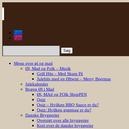
Følg
Følg
Søg
efter:
Menu over øl og mad
Øl, Mad og Folk – Musik
Grill Hits – Med Skum På
Julehits med en Øltwist – Merry Beermas
Julekalender
Bogen Øl i Mad
Øl, MAd og FOlk ShopPEN
Quiz
Quiz – Hvilken BBQ Sauce er du?
Quiz: Hvilken grøntsag er du?
Danske Bryggerier
Oversigt over alle bryggerier
Kort over de danske bryggerier