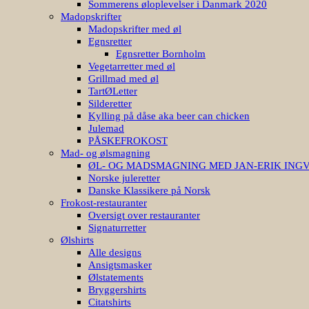
Sommerens øloplevelser i Danmark 2020
Madopskrifter
Madopskrifter med øl
Egnsretter
Egnsretter Bornholm
Vegetarretter med øl
Grillmad med øl
TartØLetter
Silderetter
Kylling på dåse aka beer can chicken
Julemad
PÅSKEFROKOST
Mad- og ølsmagning
ØL- OG MADSMAGNING MED JAN-ERIK ING
Norske juleretter
Danske Klassikere på Norsk
Frokost-restauranter
Oversigt over restauranter
Signaturretter
Ølshirts
Alle designs
Ansigtsmasker
Ølstatements
Bryggershirts
Citatshirts