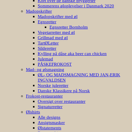
Kort over de danske bryggerier
Sommerens øloplevelser i Danmark 2020
Madopskrifter
Madopskrifter med øl
Egnsretter
Egnsretter Bornholm
Vegetarretter med øl
Grillmad med øl
TartØLetter
Silderetter
Kylling på dåse aka beer can chicken
Julemad
PÅSKEFROKOST
Mad- og ølsmagning
ØL- OG MADSMAGNING MED JAN-ERIK
INGVALDSEN
Norske juleretter
Danske Klassikere på Norsk
Frokost-restauranter
Oversigt over restauranter
Signaturretter
Ølshirts
Alle designs
Ansigtsmasker
Ølstatements