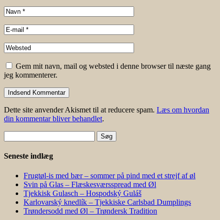
Gem mit navn, mail og websted i denne browser til næste gang
jeg kommenterer.
Dette site anvender Akismet til at reducere spam.
Læs om hvordan
din kommentar bliver behandlet
.
Søg
efter:
Seneste indlæg
Frugtøl-is med bær – sommer på pind med et strejf af øl
Svin på Glas – Flæskesværsspread med Øl
Tjekkisk Gulasch – Hospodský Guláš
Karlovarský knedlík – Tjekkiske Carlsbad Dumplings
Trøndersodd med Øl – Trøndersk Tradition