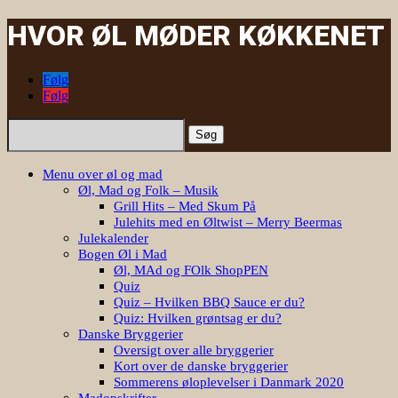
HVOR ØL MØDER KØKKENET
Følg
Følg
Søg
efter:
Menu over øl og mad
Øl, Mad og Folk – Musik
Grill Hits – Med Skum På
Julehits med en Øltwist – Merry Beermas
Julekalender
Bogen Øl i Mad
Øl, MAd og FOlk ShopPEN
Quiz
Quiz – Hvilken BBQ Sauce er du?
Quiz: Hvilken grøntsag er du?
Danske Bryggerier
Oversigt over alle bryggerier
Kort over de danske bryggerier
Sommerens øloplevelser i Danmark 2020
Madopskrifter