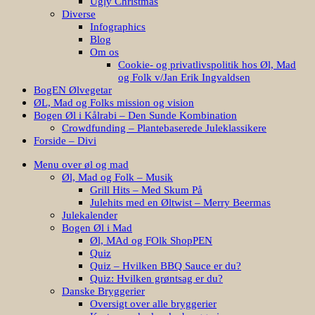
Ugly Christmas
Diverse
Infographics
Blog
Om os
Cookie- og privatlivspolitik hos Øl, Mad
og Folk v/Jan Erik Ingvaldsen
BogEN Ølvegetar
ØL, Mad og Folks mission og vision
Bogen Øl i Kålrabi – Den Sunde Kombination
Crowdfunding – Plantebaserede Juleklassikere
Forside – Divi
Menu over øl og mad
Øl, Mad og Folk – Musik
Grill Hits – Med Skum På
Julehits med en Øltwist – Merry Beermas
Julekalender
Bogen Øl i Mad
Øl, MAd og FOlk ShopPEN
Quiz
Quiz – Hvilken BBQ Sauce er du?
Quiz: Hvilken grøntsag er du?
Danske Bryggerier
Oversigt over alle bryggerier