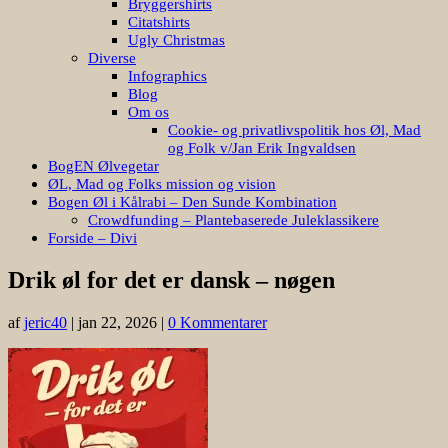
Bryggershirts
Citatshirts
Ugly Christmas
Diverse
Infographics
Blog
Om os
Cookie- og privatlivspolitik hos Øl, Mad
og Folk v/Jan Erik Ingvaldsen
BogEN Ølvegetar
ØL, Mad og Folks mission og vision
Bogen Øl i Kålrabi – Den Sunde Kombination
Crowdfunding – Plantebaserede Juleklassikere
Forside – Divi
Drik øl for det er dansk – nøgen
af
jeric40
|
jan 22, 2026
|
0 Kommentarer