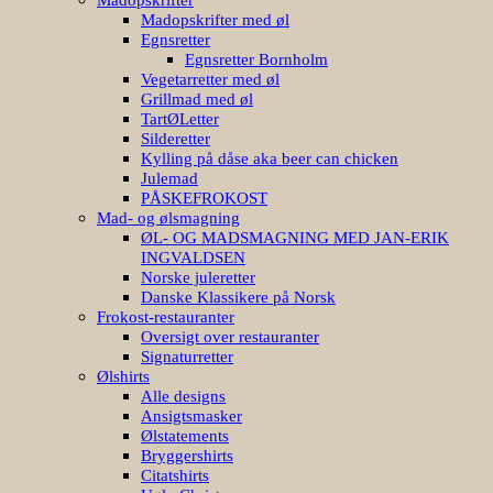
Madopskrifter med øl
Egnsretter
Egnsretter Bornholm
Vegetarretter med øl
Grillmad med øl
TartØLetter
Silderetter
Kylling på dåse aka beer can chicken
Julemad
PÅSKEFROKOST
Mad- og ølsmagning
ØL- OG MADSMAGNING MED JAN-ERIK
INGVALDSEN
Norske juleretter
Danske Klassikere på Norsk
Frokost-restauranter
Oversigt over restauranter
Signaturretter
Ølshirts
Alle designs
Ansigtsmasker
Ølstatements
Bryggershirts
Citatshirts