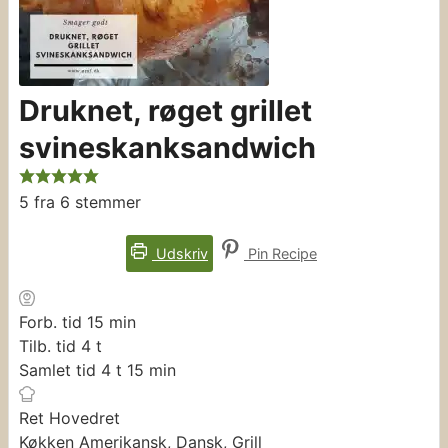
Druknet, røget grillet
svineskanksandwich
5
fra
6
stemmer
Udskriv
Pin Recipe
minutter
Forb. tid
15
min
timer
Tilb. tid
4
t
timer
minutter
Samlet tid
4
t
15
min
Ret
Hovedret
Køkken
Amerikansk, Dansk, Grill