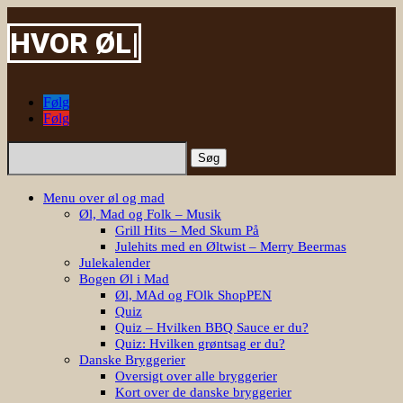
|
Følg
Følg
Søg
efter:
Menu over øl og mad
Øl, Mad og Folk – Musik
Grill Hits – Med Skum På
Julehits med en Øltwist – Merry Beermas
Julekalender
Bogen Øl i Mad
Øl, MAd og FOlk ShopPEN
Quiz
Quiz – Hvilken BBQ Sauce er du?
Quiz: Hvilken grøntsag er du?
Danske Bryggerier
Oversigt over alle bryggerier
Kort over de danske bryggerier