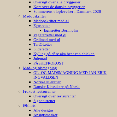
Oversigt over alle bryggerier
Kort over de danske bryggerier
Sommerens øloplevelser i Danmark 2020
Madopskrifter
Madopskrifter med øl
Egnsretter
Egnsretter Bornholm
Vegetarretter med øl
Grillmad med øl
TartØLetter
Silderetter
Kylling på dåse aka beer can chicken
Julemad
PÅSKEFROKOST
Mad- og ølsmagning
ØL- OG MADSMAGNING MED JAN-ERIK
INGVALDSEN
Norske juleretter
Danske Klassikere på Norsk
Frokost-restauranter
Oversigt over restauranter
Signaturretter
Ølshirts
Alle designs
Ansigtsmasker