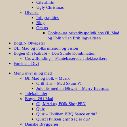
Citatshirts
Ugly Christmas
Diverse
Infographics
Blog
Om os
Cookie- og privatlivspolitik hos Øl, Mad
og Folk v/Jan Erik Ingvaldsen
BogEN Ølvegetar
ØL, Mad og Folks mission og vision
Bogen Øl i Kålrabi – Den Sunde Kombination
Crowdfunding – Plantebaserede Juleklassikere
Forside – Divi
Menu over øl og mad
Øl, Mad og Folk – Musik
Grill Hits – Med Skum På
Julehits med en Øltwist – Merry Beermas
Julekalender
Bogen Øl i Mad
Øl, MAd og FOlk ShopPEN
Quiz
Quiz – Hvilken BBQ Sauce er du?
Quiz: Hvilken grøntsag er du?
Danske Bryggerier