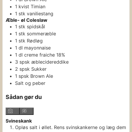
1
kvist
Timian
1
stk
vaniliestang
Æble- øl Coleslaw
1
stk
spidskål
1
stk
sommeræble
1
stk
Rødløg
1
dl
mayonnaise
1
dl
creme fraiche 18%
3
spsk
æblecidereddike
2
spsk
Sukker
1
spsk
Brown Ale
Salt og peber
Sådan gør du
Svineskank
Opløs salt i øllet. Rens svinskankerne og læg dem