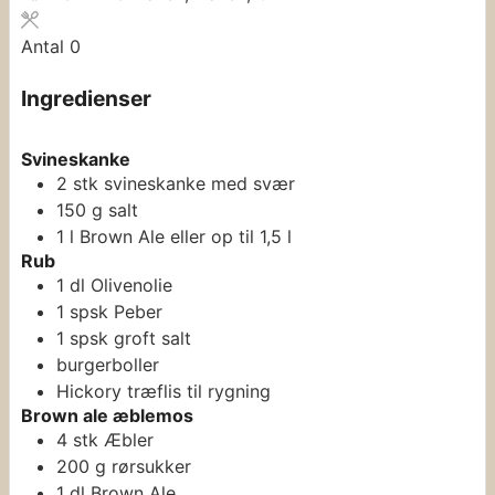
Antal
0
Ingredienser
Svineskanke
2
stk
svineskanke
med svær
150
g
salt
1
l
Brown Ale
eller op til 1,5 l
Rub
1
dl
Olivenolie
1
spsk
Peber
1
spsk
groft salt
burgerboller
Hickory træflis
til rygning
Brown ale æblemos
4
stk
Æbler
200
g
rørsukker
1
dl
Brown Ale