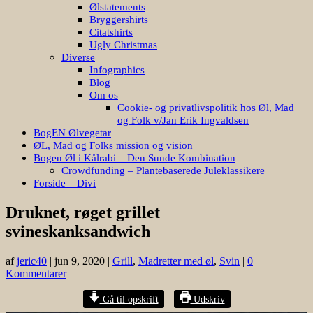
Ølstatements
Bryggershirts
Citatshirts
Ugly Christmas
Diverse
Infographics
Blog
Om os
Cookie- og privatlivspolitik hos Øl, Mad
og Folk v/Jan Erik Ingvaldsen
BogEN Ølvegetar
ØL, Mad og Folks mission og vision
Bogen Øl i Kålrabi – Den Sunde Kombination
Crowdfunding – Plantebaserede Juleklassikere
Forside – Divi
Druknet, røget grillet
svineskanksandwich
af
jeric40
|
jun 9, 2020
|
Grill
,
Madretter med øl
,
Svin
|
0
Kommentarer
Gå til opskrift
Udskriv