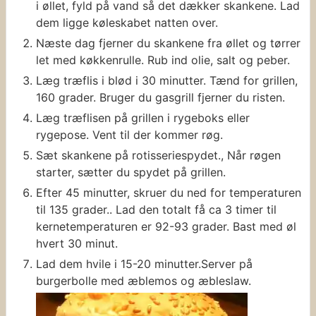
i øllet, fyld på vand så det dækker skankene. Lad
dem ligge køleskabet natten over.
Næste dag fjerner du skankene fra øllet og tørrer
let med køkkenrulle. Rub ind olie, salt og peber.
Læg træflis i blød i 30 minutter. Tænd for grillen,
160 grader. Bruger du gasgrill fjerner du risten.
Læg træflisen på grillen i rygeboks eller
rygepose. Vent til der kommer røg.
Sæt skankene på rotisseriespydet., Når røgen
starter, sætter du spydet på grillen.
Efter 45 minutter, skruer du ned for temperaturen
til 135 grader.. Lad den totalt få ca 3 timer til
kernetemperaturen er 92-93 grader. Bast med øl
hvert 30 minut.
Lad dem hvile i 15-20 minutter.Server på
burgerbolle med æblemos og æbleslaw.