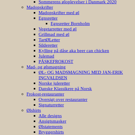
Sommerens øloplevelser i Danmark 2020
Madopskrifter
Madopskrifter med øl
Egnsretter
Egnsretter Bornholm
Vegetarretter med øl
Grillmad med øl
TartØLetter
Silderetter
Kylling på dåse aka beer can chicken
Julemad
PÅSKEFROKOST
Mad- og ølsmagning
ØL- OG MADSMAGNING MED JAN-ERIK
INGVALDSEN
Norske juleretter
Danske Klassikere på Norsk
Frokost-restauranter
Oversigt over restauranter
Signaturretter
Ølshirts
Alle designs
Ansigtsmasker
Ølstatements
Bryggershirts