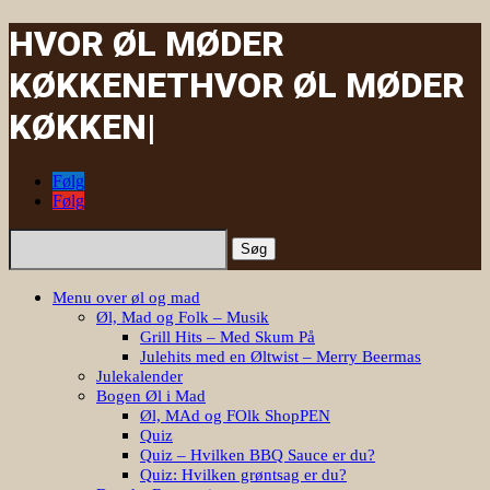
HVOR ØL MØDER
KØKKENET
HVOR ØL MØDER
K
|
Følg
Følg
Søg
efter:
Menu over øl og mad
Øl, Mad og Folk – Musik
Grill Hits – Med Skum På
Julehits med en Øltwist – Merry Beermas
Julekalender
Bogen Øl i Mad
Øl, MAd og FOlk ShopPEN
Quiz
Quiz – Hvilken BBQ Sauce er du?
Quiz: Hvilken grøntsag er du?