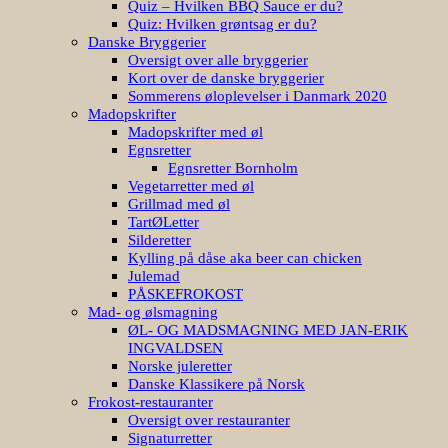
Quiz – Hvilken BBQ Sauce er du?
Quiz: Hvilken grøntsag er du?
Danske Bryggerier
Oversigt over alle bryggerier
Kort over de danske bryggerier
Sommerens øloplevelser i Danmark 2020
Madopskrifter
Madopskrifter med øl
Egnsretter
Egnsretter Bornholm
Vegetarretter med øl
Grillmad med øl
TartØLetter
Silderetter
Kylling på dåse aka beer can chicken
Julemad
PÅSKEFROKOST
Mad- og ølsmagning
ØL- OG MADSMAGNING MED JAN-ERIK
INGVALDSEN
Norske juleretter
Danske Klassikere på Norsk
Frokost-restauranter
Oversigt over restauranter
Signaturretter