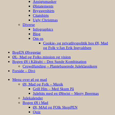
Ansigtsmasker
Ølstatements
Bryggershirts
Citatshirts
Ugly Christmas
Diverse
Infographics
Blog
Om os
Cookie- og privatlivspolitik hos Øl, Mad
og Folk v/Jan Erik Ingvaldsen
BogEN Ølvegetar
ØL, Mad og Folks mission og vision
Bogen Øl i Kålrabi – Den Sunde Kombination
Crowdfunding – Plantebaserede Juleklassikere
Forside – Divi
Menu over øl og mad
Øl, Mad og Folk – Musik
Grill Hits – Med Skum På
Julehits med en Øltwist – Merry Beermas
Julekalender
Bogen Øl i Mad
Øl, MAd og FOlk ShopPEN
Quiz