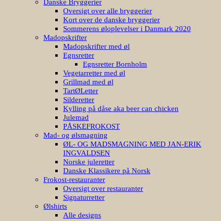
Danske Bryggerier
Oversigt over alle bryggerier
Kort over de danske bryggerier
Sommerens øloplevelser i Danmark 2020
Madopskrifter
Madopskrifter med øl
Egnsretter
Egnsretter Bornholm
Vegetarretter med øl
Grillmad med øl
TartØLetter
Silderetter
Kylling på dåse aka beer can chicken
Julemad
PÅSKEFROKOST
Mad- og ølsmagning
ØL- OG MADSMAGNING MED JAN-ERIK
INGVALDSEN
Norske juleretter
Danske Klassikere på Norsk
Frokost-restauranter
Oversigt over restauranter
Signaturretter
Ølshirts
Alle designs