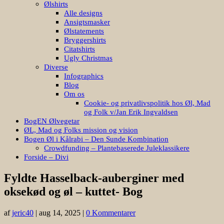
Ølshirts
Alle designs
Ansigtsmasker
Ølstatements
Bryggershirts
Citatshirts
Ugly Christmas
Diverse
Infographics
Blog
Om os
Cookie- og privatlivspolitik hos Øl, Mad
og Folk v/Jan Erik Ingvaldsen
BogEN Ølvegetar
ØL, Mad og Folks mission og vision
Bogen Øl i Kålrabi – Den Sunde Kombination
Crowdfunding – Plantebaserede Juleklassikere
Forside – Divi
Fyldte Hasselback-auberginer med
oksekød og øl – kuttet- Bog
af
jeric40
|
aug 14, 2025
|
0 Kommentarer