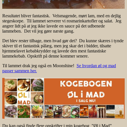
Resultatet bliver fantastisk. Velsmagende, mørt lam, med en dejlig
stegeskorpe. Til lammet serverer vi rosmarinkartofler og salat. Jeg
angrer lidt på at jeg ikke lavede en sauce på det udbenede
lammeben. Det vil jeg gøre næste gang.
Det blev rester tilbage, men hvad gør det? Du kunne skæres i tynde
skiver til et fantastisk pålæg, men jeg skar det i bidder, tilsatte
hjemmelavet kebabkrydder og lavede den mest fantastiske
lammekebab. Opskrift på denne kommer senere.
Til lammet drak jeg også en Moonshine!
Se hvordan øl og mad
passer sammen her.
Du kan også finde flere opskrifter i min kogebog ”Øl i Mad”