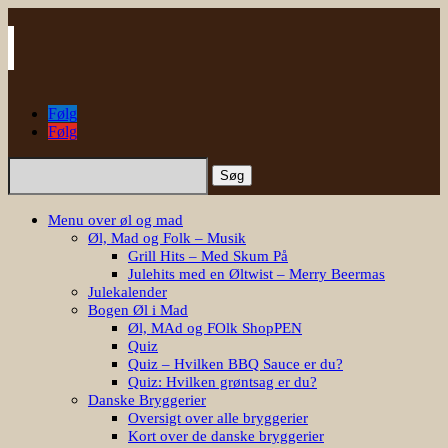
Følg
Følg
Søg
efter:
Menu over øl og mad
Øl, Mad og Folk – Musik
Grill Hits – Med Skum På
Julehits med en Øltwist – Merry Beermas
Julekalender
Bogen Øl i Mad
Øl, MAd og FOlk ShopPEN
Quiz
Quiz – Hvilken BBQ Sauce er du?
Quiz: Hvilken grøntsag er du?
Danske Bryggerier
Oversigt over alle bryggerier
Kort over de danske bryggerier