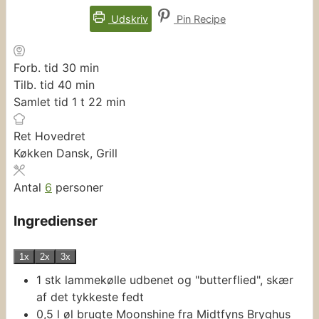
Udskriv
Pin Recipe
minutter
Forb. tid
30
min
minutter
Tilb. tid
40
min
time
minutter
Samlet tid
1
t
22
min
Ret
Hovedret
Køkken
Dansk, Grill
Antal
6
personer
Ingredienser
1x
2x
3x
1
stk
lammekølle
udbenet og "butterflied", skær
af det tykkeste fedt
0,5
l
øl
brugte Moonshine fra Midtfyns Bryghus