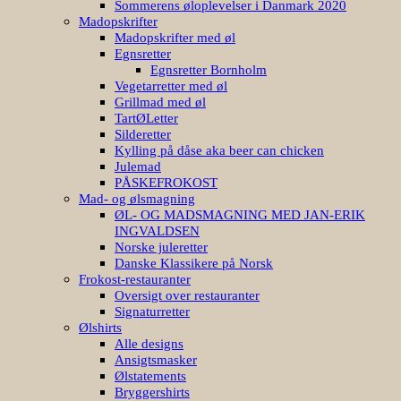
Sommerens øloplevelser i Danmark 2020
Madopskrifter
Madopskrifter med øl
Egnsretter
Egnsretter Bornholm
Vegetarretter med øl
Grillmad med øl
TartØLetter
Silderetter
Kylling på dåse aka beer can chicken
Julemad
PÅSKEFROKOST
Mad- og ølsmagning
ØL- OG MADSMAGNING MED JAN-ERIK
INGVALDSEN
Norske juleretter
Danske Klassikere på Norsk
Frokost-restauranter
Oversigt over restauranter
Signaturretter
Ølshirts
Alle designs
Ansigtsmasker
Ølstatements
Bryggershirts