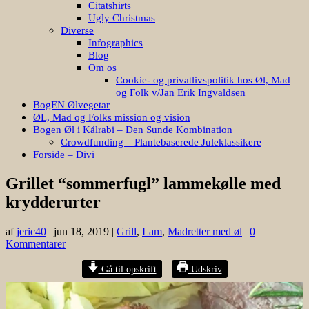
Citatshirts
Ugly Christmas
Diverse
Infographics
Blog
Om os
Cookie- og privatlivspolitik hos Øl, Mad
og Folk v/Jan Erik Ingvaldsen
BogEN Ølvegetar
ØL, Mad og Folks mission og vision
Bogen Øl i Kålrabi – Den Sunde Kombination
Crowdfunding – Plantebaserede Juleklassikere
Forside – Divi
Grillet “sommerfugl” lammekølle med
krydderurter
af
jeric40
|
jun 18, 2019
|
Grill
,
Lam
,
Madretter med øl
|
0
Kommentarer
Gå til opskrift
Udskriv