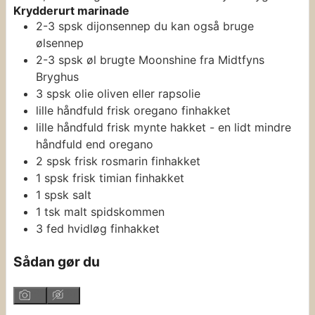
Krydderurt marinade
2-3
spsk
dijonsennep
du kan også bruge
ølsennep
2-3
spsk
øl
brugte Moonshine fra Midtfyns
Bryghus
3
spsk
olie
oliven eller rapsolie
lille
håndfuld
frisk oregano
finhakket
lille
håndfuld
frisk mynte
hakket - en lidt mindre
håndfuld end oregano
2
spsk
frisk rosmarin
finhakket
1
spsk
frisk timian
finhakket
1
spsk
salt
1
tsk
malt spidskommen
3
fed
hvidløg
finhakket
Sådan gør du