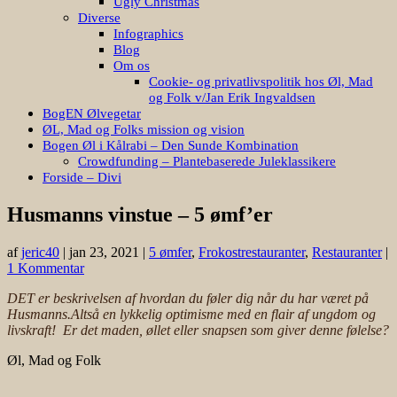
Ugly Christmas
Diverse
Infographics
Blog
Om os
Cookie- og privatlivspolitik hos Øl, Mad
og Folk v/Jan Erik Ingvaldsen
BogEN Ølvegetar
ØL, Mad og Folks mission og vision
Bogen Øl i Kålrabi – Den Sunde Kombination
Crowdfunding – Plantebaserede Juleklassikere
Forside – Divi
Husmanns vinstue – 5 ømf’er
af
jeric40
|
jan 23, 2021
|
5 ømfer
,
Frokostrestauranter
,
Restauranter
|
1 Kommentar
DET er beskrivelsen af hvordan du føler dig når du har været på
Husmanns.Altså en lykkelig optimisme med en flair af ungdom og
livskraft! Er det maden, øllet eller snapsen som giver denne følelse?
Øl, Mad og Folk