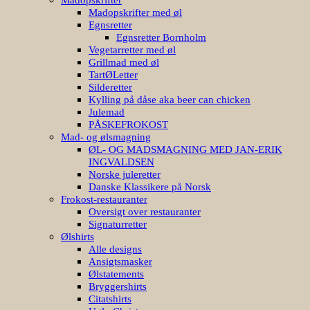
Madopskrifter med øl
Egnsretter
Egnsretter Bornholm
Vegetarretter med øl
Grillmad med øl
TartØLetter
Silderetter
Kylling på dåse aka beer can chicken
Julemad
PÅSKEFROKOST
Mad- og ølsmagning
ØL- OG MADSMAGNING MED JAN-ERIK
INGVALDSEN
Norske juleretter
Danske Klassikere på Norsk
Frokost-restauranter
Oversigt over restauranter
Signaturretter
Ølshirts
Alle designs
Ansigtsmasker
Ølstatements
Bryggershirts
Citatshirts