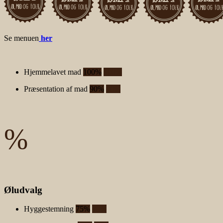
Se menuen
her
Hjemmelavet mad
100%
100%
Præsentation af mad
90%
90%
%
Øludvalg
Hyggestemning
75%
75%