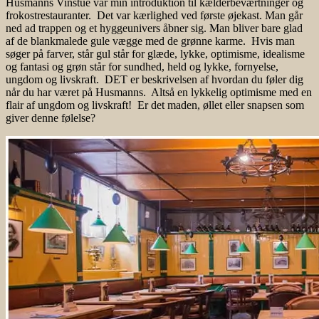
Husmanns Vinstue var min introduktion til kælderbeværtninger og
frokostrestauranter. Det var kærlighed ved første øjekast. Man går
ned ad trappen og et hyggeunivers åbner sig. Man bliver bare glad
af de blankmalede gule vægge med de grønne karme. Hvis man
søger på farver, står gul står for glæde, lykke, optimisme, idealisme
og fantasi og grøn står for sundhed, held og lykke, fornyelse,
ungdom og livskraft. DET er beskrivelsen af hvordan du føler dig
når du har været på Husmanns. Altså en lykkelig optimisme med en
flair af ungdom og livskraft! Er det maden, øllet eller snapsen som
giver denne følelse?