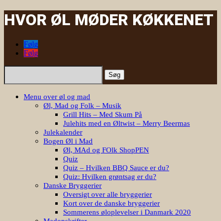
HVOR ØL MØDER KØKKENET
Følg
Følg
Søg
efter:
Menu over øl og mad
Øl, Mad og Folk – Musik
Grill Hits – Med Skum På
Julehits med en Øltwist – Merry Beermas
Julekalender
Bogen Øl i Mad
Øl, MAd og FOlk ShopPEN
Quiz
Quiz – Hvilken BBQ Sauce er du?
Quiz: Hvilken grøntsag er du?
Danske Bryggerier
Oversigt over alle bryggerier
Kort over de danske bryggerier
Sommerens øloplevelser i Danmark 2020
Madopskrifter