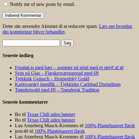
Notify me of new posts by email.
Dette site anvender Akismet til at reducere spam.
Læs om hvordan
din kommentar bliver behandlet
.
Søg
efter:
Seneste indlæg
Frugtøl-is med bær – sommer på pind med et strejf af øl
Svin på Glas – Flæskesværsspread med Øl
Tjekkisk Gulasch – Hospodský Guláš
Karlovarský knedlík – Tjekkiske Carlsbad Dumplings
Trøndersodd med Øl – Trøndersk Tradition
Seneste kommentarer
Bo
til
Texas Chili uden bønner
Bo
til
Texas Chili uden bønner
Lau Anneberg Maack-Krommes
til
100% Plantebaseret flæsk
jeric40
til
100% Plantebaseret flæsk
Lau Anneberg Maack-Krommes
til
100% Plantebaseret flæsk