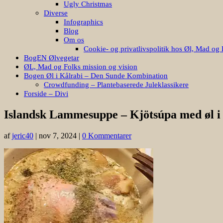
Ugly Christmas
Diverse
Infographics
Blog
Om os
Cookie- og privatlivspolitik hos Øl, Mad og 
BogEN Ølvegetar
ØL, Mad og Folks mission og vision
Bogen Øl i Kålrabi – Den Sunde Kombination
Crowdfunding – Plantebaserede Juleklassikere
Forside – Divi
Islandsk Lammesuppe – Kjötsúpa med øl i
af
jeric40
|
nov 7, 2024
|
0 Kommentarer