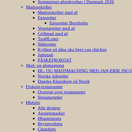
Sommerens øloplevelser i Danmark 2020
Madopskrifter
Madopskrifter med øl
Egnsretter
Egnsretter Bornholm
Vegetarretter med øl
Grillmad med øl
TartØLetter
Silderetter
Kylling på dåse aka beer can chicken
Julemad
PÅSKEFROKOST
Mad- og ølsmagning
ØL- OG MADSMAGNING MED JAN-ERIK ING
Norske juleretter
Danske Klassikere på Norsk
Frokost-restauranter
Oversigt over restauranter
Signaturretter
Ølshirts
Alle designs
Ansigtsmasker
Ølstatements
Bryggershirts
Citatshirts