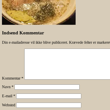
Indsend Kommentar
Din e-mailadresse vil ikke blive publiceret.
Krævede felter er marker
Kommentar
*
Navn
*
E-mail
*
Websted