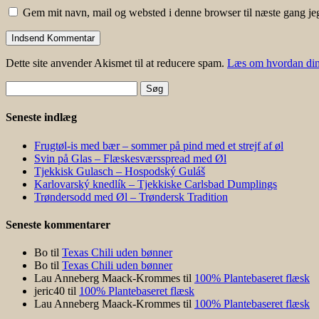
Gem mit navn, mail og websted i denne browser til næste gang j
Dette site anvender Akismet til at reducere spam.
Læs om hvordan din
Søg
efter:
Seneste indlæg
Frugtøl-is med bær – sommer på pind med et strejf af øl
Svin på Glas – Flæskesværsspread med Øl
Tjekkisk Gulasch – Hospodský Guláš
Karlovarský knedlík – Tjekkiske Carlsbad Dumplings
Trøndersodd med Øl – Trøndersk Tradition
Seneste kommentarer
Bo
til
Texas Chili uden bønner
Bo
til
Texas Chili uden bønner
Lau Anneberg Maack-Krommes
til
100% Plantebaseret flæsk
jeric40
til
100% Plantebaseret flæsk
Lau Anneberg Maack-Krommes
til
100% Plantebaseret flæsk