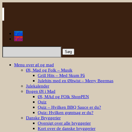
Følg
Følg
Søg
efter:
Menu over øl og mad
Øl, Mad og Folk – Musik
Grill Hits – Med Skum På
Julehits med en Øltwist – Merry Beermas
Julekalender
Bogen Øl i Mad
Øl, MAd og FOlk ShopPEN
Quiz
Quiz – Hvilken BBQ Sauce er du?
Quiz: Hvilken grøntsag er du?
Danske Bryggerier
Oversigt over alle bryggerier
Kort over de danske bryggerier