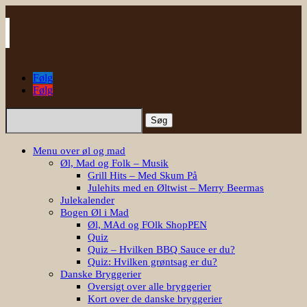
Følg
Følg
Søg
efter:
Menu over øl og mad
Øl, Mad og Folk – Musik
Grill Hits – Med Skum På
Julehits med en Øltwist – Merry Beermas
Julekalender
Bogen Øl i Mad
Øl, MAd og FOlk ShopPEN
Quiz
Quiz – Hvilken BBQ Sauce er du?
Quiz: Hvilken grøntsag er du?
Danske Bryggerier
Oversigt over alle bryggerier
Kort over de danske bryggerier