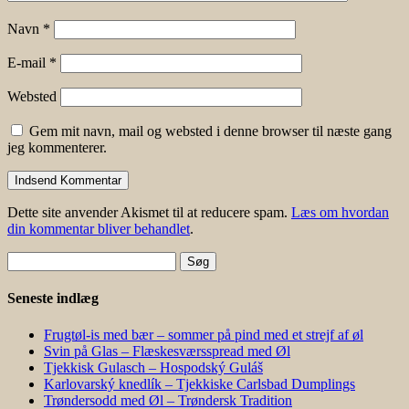
Navn
*
E-mail
*
Websted
Gem mit navn, mail og websted i denne browser til næste gang
jeg kommenterer.
Dette site anvender Akismet til at reducere spam.
Læs om hvordan
din kommentar bliver behandlet
.
Søg
efter:
Seneste indlæg
Frugtøl-is med bær – sommer på pind med et strejf af øl
Svin på Glas – Flæskesværsspread med Øl
Tjekkisk Gulasch – Hospodský Guláš
Karlovarský knedlík – Tjekkiske Carlsbad Dumplings
Trøndersodd med Øl – Trøndersk Tradition