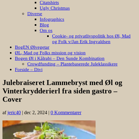
Citatshirts
Ugly Christmas
Diverse
Infographics
Blog
Om os
Cookie- og privatlivspolitik hos Øl, Mad
og Folk v/Jan Erik Ingvaldsen
BogEN Ølvegetar
ØL, Mad og Folks mission og vision
Bogen Øl i Kålrabi – Den Sunde Kombination
Crowdfunding – Plantebaserede Juleklassikere
Forside – Divi
Julebraiseret Lammebryst med Øl og
Vinterkrydderierl fra siden gastro –
Cover
af
jeric40
|
dec 2, 2024
|
0 Kommentarer