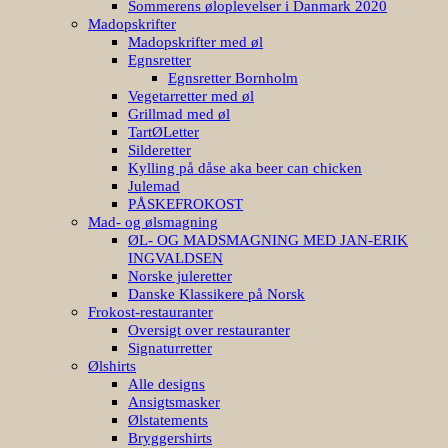
Sommerens øloplevelser i Danmark 2020
Madopskrifter
Madopskrifter med øl
Egnsretter
Egnsretter Bornholm
Vegetarretter med øl
Grillmad med øl
TartØLetter
Silderetter
Kylling på dåse aka beer can chicken
Julemad
PÅSKEFROKOST
Mad- og ølsmagning
ØL- OG MADSMAGNING MED JAN-ERIK
INGVALDSEN
Norske juleretter
Danske Klassikere på Norsk
Frokost-restauranter
Oversigt over restauranter
Signaturretter
Ølshirts
Alle designs
Ansigtsmasker
Ølstatements
Bryggershirts