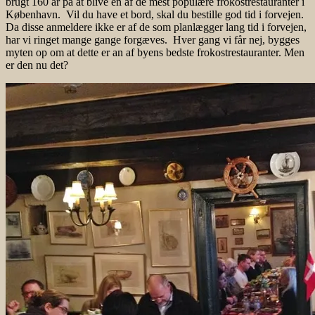
brugt 160 år på at blive en af de mest populære frokostrestauranter i
København. Vil du have et bord, skal du bestille god tid i forvejen.
Da disse anmeldere ikke er af de som planlægger lang tid i forvejen,
har vi ringet mange gange forgæves. Hver gang vi får nej, bygges
myten op om at dette er an af byens bedste frokostrestauranter. Men
er den nu det?