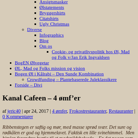
Ansigtsmasker
Ølstatements
Bryggershirts
Citatshirts
Ugly Christmas
Diverse
Infographics
Blog
Om os
Cookie- og privatlivspolitik hos Øl, Mad
og Folk v/Jan Erik Ingvaldsen
BogEN Ølvegetar
ØL, Mad og Folks mission og vision
Bogen Øl i Kålrabi – Den Sunde Kombination
Crowdfunding – Plantebaserede Juleklassikere
Forside – Divi
Kanal Cafeen – 4 ømf’er
af
jeric40
|
apr 24, 2017
|
4 ømfer
,
Frokostrestauranter
,
Restauranter
|
0 Kommentarer
Ribbenstegen er saftig og mør, med masse sprød svær. Det sure og
rødkålen er god og hjemmelavet. Faktisk en lille svinehimmel. Men