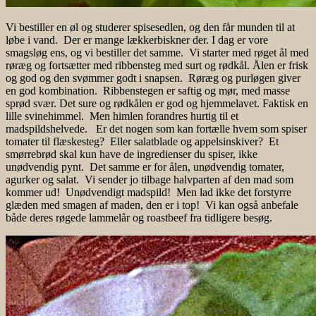
Vi bestiller en øl og studerer spisesedlen, og den får munden til at
løbe i vand. Der er mange lækkerbiskner der. I dag er vore
smagsløg ens, og vi bestiller det samme. Vi starter med røget ål med
røræg og fortsætter med ribbensteg med surt og rødkål. Ålen er frisk
og god og den svømmer godt i snapsen. Røræg og purløgen giver
en god kombination. Ribbenstegen er saftig og mør, med masse
sprød svær. Det sure og rødkålen er god og hjemmelavet. Faktisk en
lille svinehimmel. Men himlen forandres hurtig til et
madspildshelvede. Er det nogen som kan fortælle hvem som spiser
tomater til flæskesteg? Eller salatblade og appelsinskiver? Et
smørrebrød skal kun have de ingredienser du spiser, ikke
unødvendig pynt. Det samme er for ålen, unødvendig tomater,
agurker og salat. Vi sender jo tilbage halvparten af den mad som
kommer ud! Unødvendigt madspild! Men lad ikke det forstyrre
glæden med smagen af maden, den er i top! Vi kan også anbefale
både deres røgede lammelår og roastbeef fra tidligere besøg.