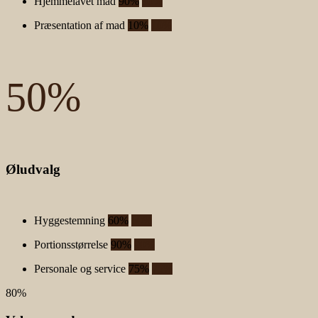
Hjemmelavet mad
90%
90%
Præsentation af mad
10%
10%
50
%
Øludvalg
Hyggestemning
60%
60%
Portionsstørrelse
90%
90%
Personale og service
75%
75%
80
%