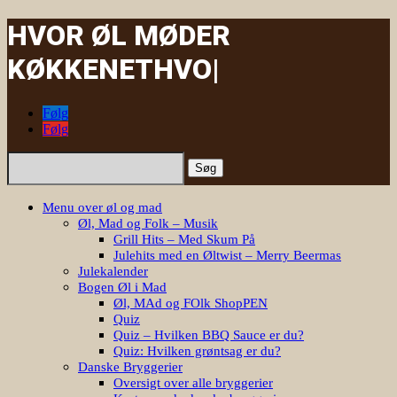
HVOR ØL MØDER
KØKKENET
HVO
|
Følg
Følg
Søg
efter:
Menu over øl og mad
Øl, Mad og Folk – Musik
Grill Hits – Med Skum På
Julehits med en Øltwist – Merry Beermas
Julekalender
Bogen Øl i Mad
Øl, MAd og FOlk ShopPEN
Quiz
Quiz – Hvilken BBQ Sauce er du?
Quiz: Hvilken grøntsag er du?
Danske Bryggerier
Oversigt over alle bryggerier