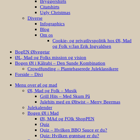
Bryggershirts
Citatshirts
Ugly Christmas
Diverse
Infographics
Blog
Om os
Cookie- og privatlivspolitik hos Øl, Mad
og Folk v/Jan Erik Ingvaldsen
BogEN Ølvegetar
ØL, Mad og Folks mission og vision
Bogen Øl i Kålrabi – Den Sunde Kombination
Crowdfunding – Plantebaserede Juleklassikere
Forside – Divi
Menu over øl og mad
Øl, Mad og Folk – Musik
Grill Hits – Med Skum På
Julehits med en Øltwist – Merry Beermas
Julekalender
Bogen Øl i Mad
Øl, MAd og FOlk ShopPEN
Quiz
Quiz – Hvilken BBQ Sauce er du?
Quiz: Hvilken grøntsag er du?