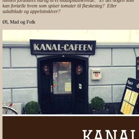
himlen forandres hurtig til et madspildshelvede. Er det nogen som
kan fortælle hvem som spiser tomater til flæskesteg? Eller
salatblade og appelsinskiver?
Øl, Mad og Folk