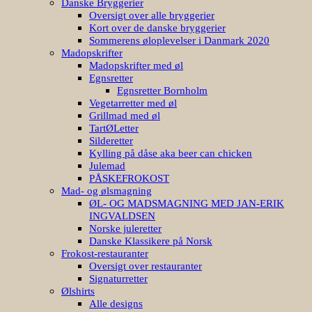
Danske Bryggerier
Oversigt over alle bryggerier
Kort over de danske bryggerier
Sommerens øloplevelser i Danmark 2020
Madopskrifter
Madopskrifter med øl
Egnsretter
Egnsretter Bornholm
Vegetarretter med øl
Grillmad med øl
TartØLetter
Silderetter
Kylling på dåse aka beer can chicken
Julemad
PÅSKEFROKOST
Mad- og ølsmagning
ØL- OG MADSMAGNING MED JAN-ERIK
INGVALDSEN
Norske juleretter
Danske Klassikere på Norsk
Frokost-restauranter
Oversigt over restauranter
Signaturretter
Ølshirts
Alle designs