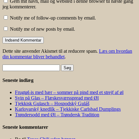
Gem mit navn, mail og websted i denne browser til næste gang
jeg kommenterer.
Notify me of follow-up comments by email.
Notify me of new posts by email.
Dette site anvender Akismet til at reducere spam.
Læs om hvordan
din kommentar bliver behandlet
.
Søg
efter:
Seneste indlæg
Frugtøl-is med bær – sommer på pind med et strejf af øl
Svin på Glas – Flæskesværsspread med Øl
Tjekkisk Gulasch – Hospodský Guláš
Karlovarský knedlík – Tjekkiske Carlsbad Dumplings
Trøndersodd med Øl – Trøndersk Tradition
Seneste kommentarer