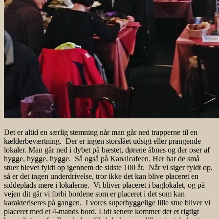
Det er altid en særlig stemning når man går ned trapperne til en
kælderbeværtning. Der er ingen storslået udsigt eller prangende
lokaler. Man går ned i dybet på bæstet, dørene åbnes og der oser af
hygge, hygge, hygge. Så også på Kanalcafeen. Her har de små
stuer blevet fyldt op igennem de sidste 100 år. Når vi siger fyldt op,
så er det ingen underdrivelse, tror ikke det kan blive placeret en
siddeplads mere i lokalerne. Vi bliver placeret i baglokalet, og på
vejen dit går vi forbi bordene som er placeret i det som kan
karakteriseres på gangen. I vores superhyggelige lille stue bliver vi
placeret med et 4-mands bord. Lidt senere kommer det et rigtigt