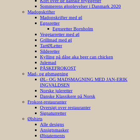
Kort over de danske bryggerier
Sommerens øloplevelser i Danmark 2020
Madopskrifter
Madopskrifter med øl
Egnsretter
Egnsretter Bornholm
Vegetarretter med øl
Grillmad med øl
TartØLetter
Silderetter
Kylling på dåse aka beer can chicken
Julemad
PÅSKEFROKOST
Mad- og ølsmagning
ØL- OG MADSMAGNING MED JAN-ERIK
INGVALDSEN
Norske juleretter
Danske Klassikere på Norsk
Frokost-restauranter
Oversigt over restauranter
Signaturretter
Ølshirts
Alle designs
Ansigtsmasker
Ølstatements