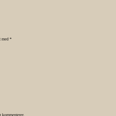
et med
*
eg kommenterer.