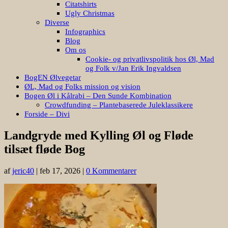
Citatshirts
Ugly Christmas
Diverse
Infographics
Blog
Om os
Cookie- og privatlivspolitik hos Øl, Mad
og Folk v/Jan Erik Ingvaldsen
BogEN Ølvegetar
ØL, Mad og Folks mission og vision
Bogen Øl i Kålrabi – Den Sunde Kombination
Crowdfunding – Plantebaserede Juleklassikere
Forside – Divi
Landgryde med Kylling Øl og Fløde
tilsæt fløde Bog
af
jeric40
|
feb 17, 2026
|
0 Kommentarer