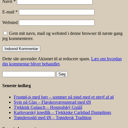
Navn
*
E-mail
*
Websted
Gem mit navn, mail og websted i denne browser til næste gang
jeg kommenterer.
Dette site anvender Akismet til at reducere spam.
Læs om hvordan
din kommentar bliver behandlet
.
Søg
efter:
Seneste indlæg
Frugtøl-is med bær – sommer på pind med et strejf af øl
Svin på Glas – Flæskesværsspread med Øl
Tjekkisk Gulasch – Hospodský Guláš
Karlovarský knedlík – Tjekkiske Carlsbad Dumplings
Trøndersodd med Øl – Trøndersk Tradition