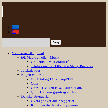
Følg
Følg
Søg
efter:
Menu over øl og mad
Øl, Mad og Folk – Musik
Grill Hits – Med Skum På
Julehits med en Øltwist – Merry Beermas
Julekalender
Bogen Øl i Mad
Øl, MAd og FOlk ShopPEN
Quiz
Quiz – Hvilken BBQ Sauce er du?
Quiz: Hvilken grøntsag er du?
Danske Bryggerier
Oversigt over alle bryggerier
Kort over de danske bryggerier