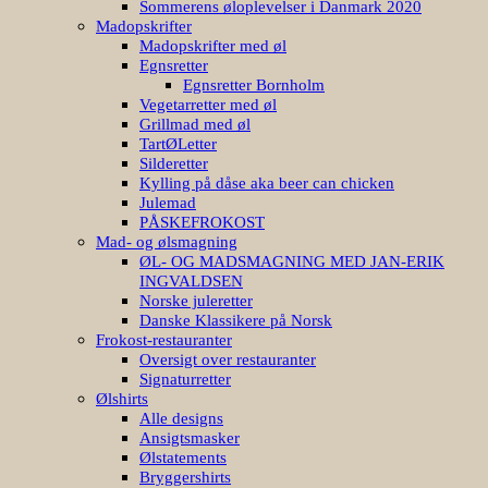
Sommerens øloplevelser i Danmark 2020
Madopskrifter
Madopskrifter med øl
Egnsretter
Egnsretter Bornholm
Vegetarretter med øl
Grillmad med øl
TartØLetter
Silderetter
Kylling på dåse aka beer can chicken
Julemad
PÅSKEFROKOST
Mad- og ølsmagning
ØL- OG MADSMAGNING MED JAN-ERIK
INGVALDSEN
Norske juleretter
Danske Klassikere på Norsk
Frokost-restauranter
Oversigt over restauranter
Signaturretter
Ølshirts
Alle designs
Ansigtsmasker
Ølstatements
Bryggershirts