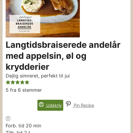
Langtidsbraiserede andelår
med appelsin, øl og
krydderier
Dejlig simreret, perfekt til jui
5
fra
6
stemmer
Udskriv
Pin Recipe
minutter
Forb. tid
20
min
timer
Tilb. tid
2
t