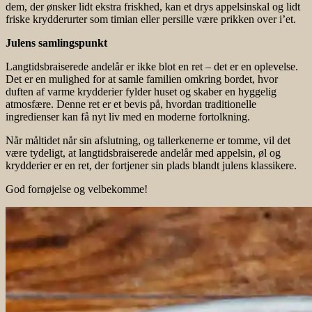
dem, der ønsker lidt ekstra friskhed, kan et drys appelsinskal og lidt
friske krydderurter som timian eller persille være prikken over i’et.
Julens samlingspunkt
Langtidsbraiserede andelår er ikke blot en ret – det er en oplevelse.
Det er en mulighed for at samle familien omkring bordet, hvor
duften af varme krydderier fylder huset og skaber en hyggelig
atmosfære. Denne ret er et bevis på, hvordan traditionelle
ingredienser kan få nyt liv med en moderne fortolkning.
Når måltidet når sin afslutning, og tallerkenerne er tomme, vil det
være tydeligt, at langtidsbraiserede andelår med appelsin, øl og
krydderier er en ret, der fortjener sin plads blandt julens klassikere.
God fornøjelse og velbekomme!