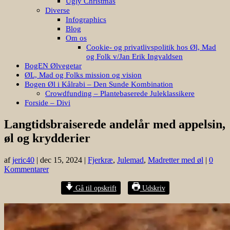
Ugly Christmas
Diverse
Infographics
Blog
Om os
Cookie- og privatlivspolitik hos Øl, Mad
og Folk v/Jan Erik Ingvaldsen
BogEN Ølvegetar
ØL, Mad og Folks mission og vision
Bogen Øl i Kålrabi – Den Sunde Kombination
Crowdfunding – Plantebaserede Juleklassikere
Forside – Divi
Langtidsbraiserede andelår med appelsin,
øl og krydderier
af
jeric40
|
dec 15, 2024
|
Fjerkræ
,
Julemad
,
Madretter med øl
|
0
Kommentarer
Gå til opskrift
Udskriv