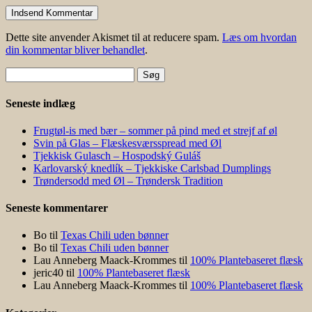
Dette site anvender Akismet til at reducere spam.
Læs om hvordan
din kommentar bliver behandlet
.
Søg
efter:
Seneste indlæg
Frugtøl-is med bær – sommer på pind med et strejf af øl
Svin på Glas – Flæskesværsspread med Øl
Tjekkisk Gulasch – Hospodský Guláš
Karlovarský knedlík – Tjekkiske Carlsbad Dumplings
Trøndersodd med Øl – Trøndersk Tradition
Seneste kommentarer
Bo
til
Texas Chili uden bønner
Bo
til
Texas Chili uden bønner
Lau Anneberg Maack-Krommes
til
100% Plantebaseret flæsk
jeric40
til
100% Plantebaseret flæsk
Lau Anneberg Maack-Krommes
til
100% Plantebaseret flæsk