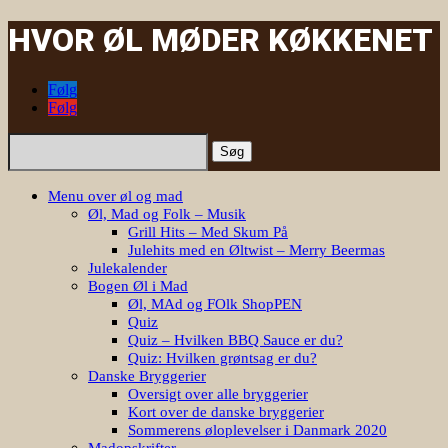
HVOR ØL MØDER KØKKENET
Følg
Følg
Søg
efter:
Menu over øl og mad
Øl, Mad og Folk – Musik
Grill Hits – Med Skum På
Julehits med en Øltwist – Merry Beermas
Julekalender
Bogen Øl i Mad
Øl, MAd og FOlk ShopPEN
Quiz
Quiz – Hvilken BBQ Sauce er du?
Quiz: Hvilken grøntsag er du?
Danske Bryggerier
Oversigt over alle bryggerier
Kort over de danske bryggerier
Sommerens øloplevelser i Danmark 2020
Madopskrifter