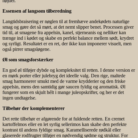
højder.
Essensen af langsom tilberedning
Langtidsbraisering er nøglen til at fremhæve andekødets naturlige
smag og gøre det så mørt, at det nemt slipper benet. Processen giver
tid til, at smagene fra appelsin, kanel, stjerneanis og nelliker kan
trænge ind i kødet og skabe en perfekt balance mellem sødt, krydret
og syrligt. Resultatet er en ret, der ikke kun imponerer visuelt, men
også pirrer smagsløgene.
Øl som smagsforstærker
En god øl tilføjer dybde og kompleksitet til retten. I denne version er
en mørk porter eller julebryg det ideelle valg. Den rige, maltede
smag harmonerer smukt med de varme krydderier og den friske
appelsin, mens den samtidig gør saucen fyldig og aromatisk. Øl
fungerer som en skjult hélt i mange juleopskrifter, og her er det
ingen undtagelse.
Tilbehør der komplementerer
Det rette tilbehør er afgørende for at fuldende retten. En cremet
kartoffelmos eller en let syrlig sellerimos kan skabe den perfekte
kontrast til andens fyldige smag. Karamelliserede rødkål eller
glaserede rodfrugter tilføjer en nødvendig sødme og struktur. For