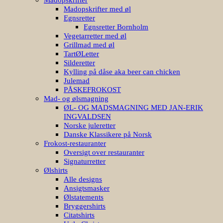
Madopskrifter med øl
Egnsretter
Egnsretter Bornholm
Vegetarretter med øl
Grillmad med øl
TartØLetter
Silderetter
Kylling på dåse aka beer can chicken
Julemad
PÅSKEFROKOST
Mad- og ølsmagning
ØL- OG MADSMAGNING MED JAN-ERIK
INGVALDSEN
Norske juleretter
Danske Klassikere på Norsk
Frokost-restauranter
Oversigt over restauranter
Signaturretter
Ølshirts
Alle designs
Ansigtsmasker
Ølstatements
Bryggershirts
Citatshirts