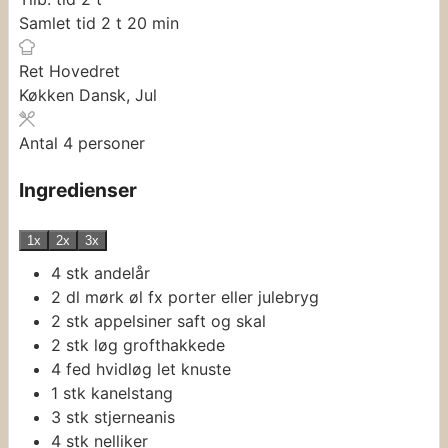
timer
minutter
Samlet tid
2
t
20
min
Ret
Hovedret
Køkken
Dansk, Jul
Antal
4
personer
Ingredienser
1x
2x
3x
4
stk
andelår
2
dl
mørk øl
fx porter eller julebryg
2
stk
appelsiner
saft og skal
2
stk
løg
grofthakkede
4
fed
hvidløg
let knuste
1
stk
kanelstang
3
stk
stjerneanis
4
stk
nelliker