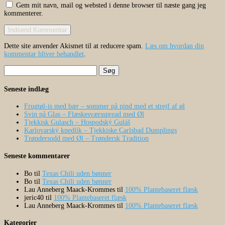
Gem mit navn, mail og websted i denne browser til næste gang jeg
kommenterer.
Dette site anvender Akismet til at reducere spam.
Læs om hvordan din
kommentar bliver behandlet
.
Søg
efter:
Seneste indlæg
Frugtøl-is med bær – sommer på pind med et strejf af øl
Svin på Glas – Flæskesværsspread med Øl
Tjekkisk Gulasch – Hospodský Guláš
Karlovarský knedlík – Tjekkiske Carlsbad Dumplings
Trøndersodd med Øl – Trøndersk Tradition
Seneste kommentarer
Bo
til
Texas Chili uden bønner
Bo
til
Texas Chili uden bønner
Lau Anneberg Maack-Krommes
til
100% Plantebaseret flæsk
jeric40
til
100% Plantebaseret flæsk
Lau Anneberg Maack-Krommes
til
100% Plantebaseret flæsk
Kategorier