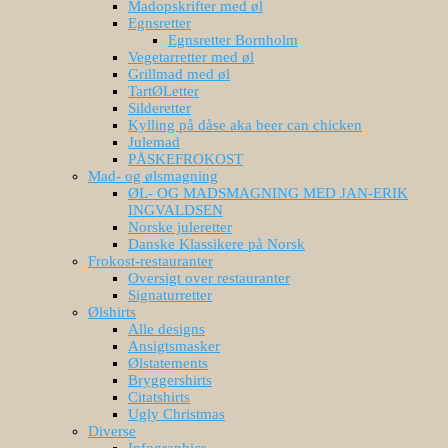
Madopskrifter med øl
Egnsretter
Egnsretter Bornholm
Vegetarretter med øl
Grillmad med øl
TartØLetter
Silderetter
Kylling på dåse aka beer can chicken
Julemad
PÅSKEFROKOST
Mad- og ølsmagning
ØL- OG MADSMAGNING MED JAN-ERIK
INGVALDSEN
Norske juleretter
Danske Klassikere på Norsk
Frokost-restauranter
Oversigt over restauranter
Signaturretter
Ølshirts
Alle designs
Ansigtsmasker
Ølstatements
Bryggershirts
Citatshirts
Ugly Christmas
Diverse
Infographics