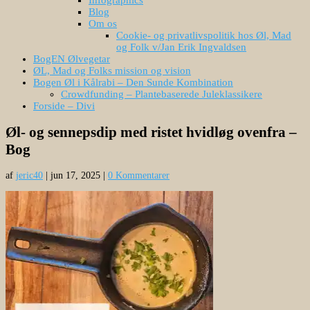
Blog
Om os
Cookie- og privatlivspolitik hos Øl, Mad
og Folk v/Jan Erik Ingvaldsen
BogEN Ølvegetar
ØL, Mad og Folks mission og vision
Bogen Øl i Kålrabi – Den Sunde Kombination
Crowdfunding – Plantebaserede Juleklassikere
Forside – Divi
Øl- og sennepsdip med ristet hvidløg ovenfra –
Bog
af
jeric40
|
jun 17, 2025
|
0 Kommentarer