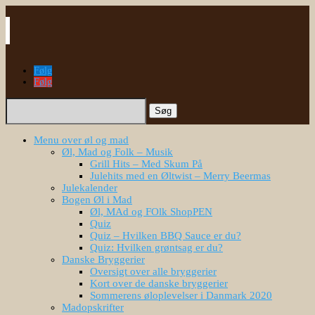
Følg
Følg
Søg
efter:
Menu over øl og mad
Øl, Mad og Folk – Musik
Grill Hits – Med Skum På
Julehits med en Øltwist – Merry Beermas
Julekalender
Bogen Øl i Mad
Øl, MAd og FOlk ShopPEN
Quiz
Quiz – Hvilken BBQ Sauce er du?
Quiz: Hvilken grøntsag er du?
Danske Bryggerier
Oversigt over alle bryggerier
Kort over de danske bryggerier
Sommerens øloplevelser i Danmark 2020
Madopskrifter