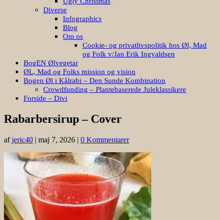
Ugly Christmas
Diverse
Infographics
Blog
Om os
Cookie- og privatlivspolitik hos Øl, Mad
og Folk v/Jan Erik Ingvaldsen
BogEN Ølvegetar
ØL, Mad og Folks mission og vision
Bogen Øl i Kålrabi – Den Sunde Kombination
Crowdfunding – Plantebaserede Juleklassikere
Forside – Divi
Rabarbersirup – Cover
af
jeric40
|
maj 7, 2026
|
0 Kommentarer