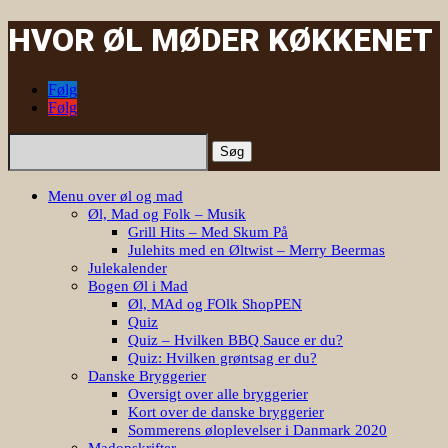
HVOR ØL MØDER KØKKENET
Følg
Følg
Søg
efter:
Menu over øl og mad
Øl, Mad og Folk – Musik
Grill Hits – Med Skum På
Julehits med en Øltwist – Merry Beermas
Julekalender
Bogen Øl i Mad
Øl, MAd og FOlk ShopPEN
Quiz
Quiz – Hvilken BBQ Sauce er du?
Quiz: Hvilken grøntsag er du?
Danske Bryggerier
Oversigt over alle bryggerier
Kort over de danske bryggerier
Sommerens øloplevelser i Danmark 2020
Madopskrifter