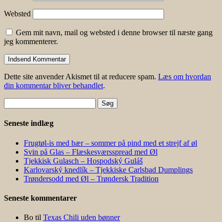
Websted
Gem mit navn, mail og websted i denne browser til næste gang
jeg kommenterer.
Dette site anvender Akismet til at reducere spam.
Læs om hvordan
din kommentar bliver behandlet
.
Søg
efter:
Seneste indlæg
Frugtøl-is med bær – sommer på pind med et strejf af øl
Svin på Glas – Flæskesværsspread med Øl
Tjekkisk Gulasch – Hospodský Guláš
Karlovarský knedlík – Tjekkiske Carlsbad Dumplings
Trøndersodd med Øl – Trøndersk Tradition
Seneste kommentarer
Bo
til
Texas Chili uden bønner