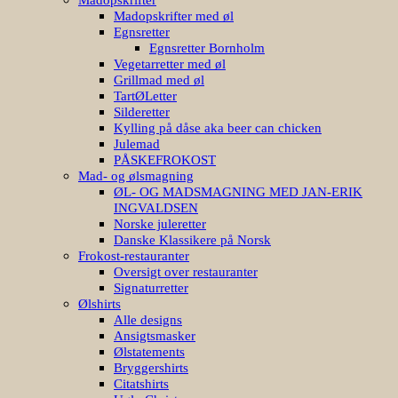
Madopskrifter med øl
Egnsretter
Egnsretter Bornholm
Vegetarretter med øl
Grillmad med øl
TartØLetter
Silderetter
Kylling på dåse aka beer can chicken
Julemad
PÅSKEFROKOST
Mad- og ølsmagning
ØL- OG MADSMAGNING MED JAN-ERIK
INGVALDSEN
Norske juleretter
Danske Klassikere på Norsk
Frokost-restauranter
Oversigt over restauranter
Signaturretter
Ølshirts
Alle designs
Ansigtsmasker
Ølstatements
Bryggershirts
Citatshirts