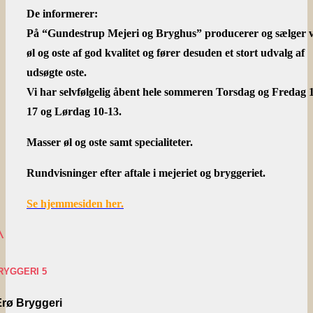
De informerer:
På “Gundestrup Mejeri og Bryghus” producerer og sælger v
øl og oste af god kvalitet og fører desuden et stort udvalg af
udsøgte oste.
Vi har selvfølgelig åbent hele sommeren Torsdag og Fredag 
17 og Lørdag 10-13.
Masser øl og oste samt specialiteter.
Rundvisninger efter aftale i mejeriet og bryggeriet.
Se hjemmesiden her.
^
RYGGERI 5
rø Bryggeri