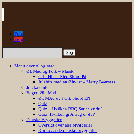
Følg
Følg
Søg
efter:
Menu over øl og mad
Øl, Mad og Folk – Musik
Grill Hits – Med Skum På
Julehits med en Øltwist – Merry Beermas
Julekalender
Bogen Øl i Mad
Øl, MAd og FOlk ShopPEN
Quiz
Quiz – Hvilken BBQ Sauce er du?
Quiz: Hvilken grøntsag er du?
Danske Bryggerier
Oversigt over alle bryggerier
Kort over de danske bryggerier