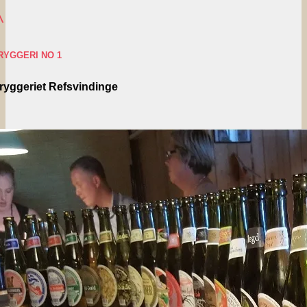
^
RYGGERI NO 1
ryggeriet Refsvindinge
^