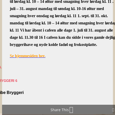
til lørdag kl. 10 – 14 øltur med smagning hver lørdag kl. 11 .
juli – 31. august mandag til søndag kl. 10-16 øltur med
smagning hver onsdag og lørdag kl. 11 1. sept. til 31. okt.
mandag til lørdag kl. 10 – 14 øltur med smagning hver lørda
kl. 11 Vi har åbent i cafeen alle dage 1. juli til 31. august alle
dage kl. 11.30 til 16 I cafeen kan du sidde i vores gamle dejli
bryggerihave og nyde kolde fadøl og frokostplatte.
Se hjemmesiden her.
^
RYGGERI 6
ibe Bryggeri
^
Share This