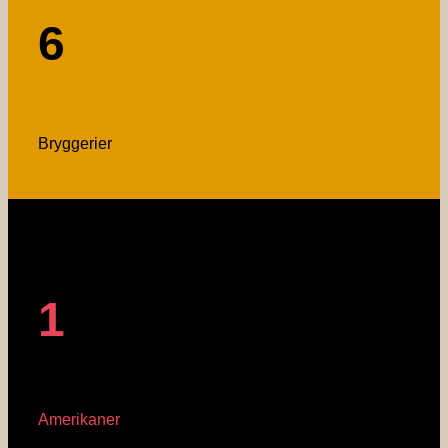
6
Bryggerier
1
Amerikaner