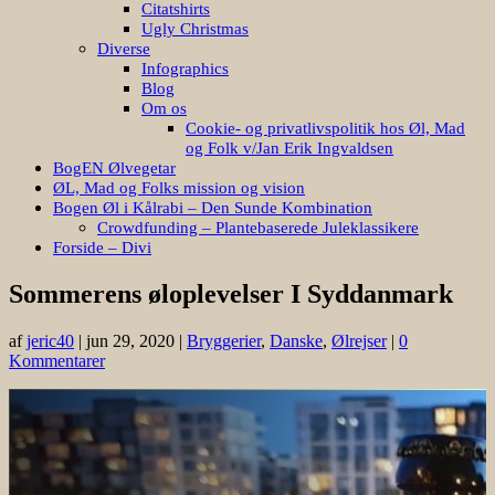
Citatshirts
Ugly Christmas
Diverse
Infographics
Blog
Om os
Cookie- og privatlivspolitik hos Øl, Mad
og Folk v/Jan Erik Ingvaldsen
BogEN Ølvegetar
ØL, Mad og Folks mission og vision
Bogen Øl i Kålrabi – Den Sunde Kombination
Crowdfunding – Plantebaserede Juleklassikere
Forside – Divi
Sommerens øloplevelser I Syddanmark
af
jeric40
|
jun 29, 2020
|
Bryggerier
,
Danske
,
Ølrejser
|
0
Kommentarer