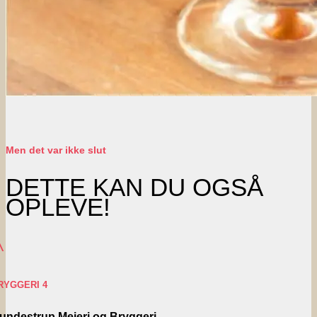
Men det var ikke slut
DETTE KAN DU OGSÅ
OPLEVE!
^
RYGGERI 4
undestrup Mejeri og Bryggeri