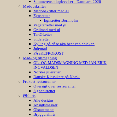
Sommerens øloplevelser i Danmark 2020
Madopskrifter
Madopskrifter med øl
Egnsretter
Egnsretter Bornholm
Vegetarretter med øl
Grillmad med øl
TartØLetter
Silderetter
Kylling på dåse aka beer can chicken
Julemad
PÅSKEFROKOST
Mad- og ølsmagning
ØL- OG MADSMAGNING MED JAN-ERIK
INGVALDSEN
Norske juleretter
Danske Klassikere på Norsk
Frokost-restauranter
Oversigt over restauranter
Signaturretter
Ølshirts
Alle designs
Ansigtsmasker
Ølstatements
Bryggershirts