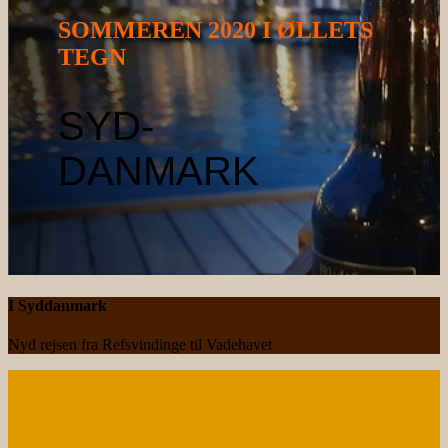
SOMMEREN 2020 I ØLLETS
TEGN
SYD-
DANMARK
I Syddanmark
Nyd rejsen fra Refsvindinge til Vadehavet